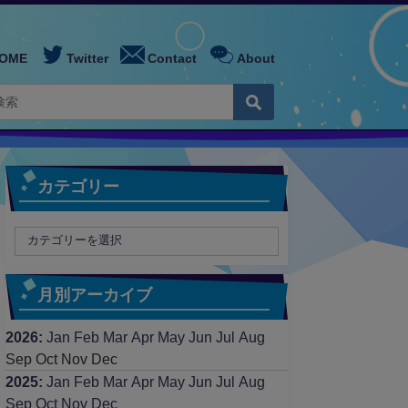
OME
Twitter
Contact
About
カテゴリー
月別アーカイブ
2026
:
Jan
Feb
Mar
Apr
May
Jun
Jul
Aug
Sep
Oct
Nov
Dec
2025
:
Jan
Feb
Mar
Apr
May
Jun
Jul
Aug
Sep
Oct
Nov
Dec