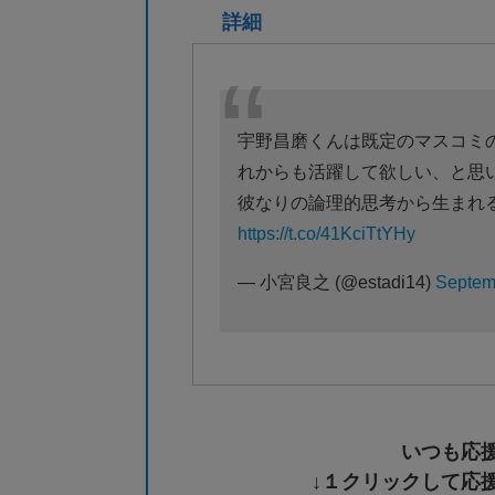
詳細
宇野昌磨くんは既定のマスコミ
れからも活躍して欲しい、と思
彼なりの論理的思考から生まれ
https://t.co/41KciTtYHy
— 小宮良之 (@estadi14)
Septem
いつも応
↓１クリックして応