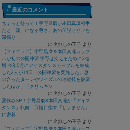
最近のコメント
ちょっと待って！宇野昌磨が本田真凜相手
だと「漢」になる尊さ。あの伝説セリフを
深掘り！
に
名無しの王子
より
【フィギュア】宇野昌磨＆本田真凜カップ
ルが初の公開練習 宇野は支えるために3kg
増 今年5月にアイスダンスカップルを結成
した2人が14日、公開練習を実施した。息
の合ったターンやツイズルの連続技を披露
したほか、「クリムキン
に
名無しの王子
より
夏休みSP！宇野昌磨&本田真凜が「アイス
ダンス」転向！五輪目指す『しょまりん』
に密着！
に
名無しの王子
より
【フィギュア】宇野昌磨＆本田真凜カップ