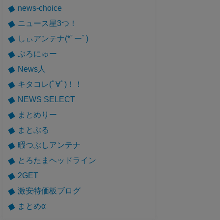
news-choice
ニュース星3つ！
しぃアンテナ(*ﾟーﾟ)
ぶろにゅー
News人
キタコレ(ﾟ∀ﾟ)！！
NEWS SELECT
まとめりー
まとぶる
暇つぶしアンテナ
とろたまヘッドライン
2GET
激安特価板ブログ
まとめα