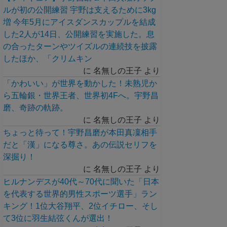
ルが初の公開練習 宇野は支えるために3kg
増 今年5月にアイスダンスカップルを結成
した2人が14日、公開練習を実施した。息
の合ったターンやツイズルの連続技を披露
したほか、「クリムキン
に
名無しの王子
より
「かわいい」が世界を動かした！未熟児か
ら五輪銀・世界王者、世界初4Fへ。宇野昌
磨、奇跡の軌跡。
に
名無しの王子
より
ちょっと待って！宇野昌磨が本田真凜相手
だと「漢」になる尊さ。あの伝説セリフを
深掘り！
に
名無しの王子
より
ヒルナンデスが40代～70代に聞いた「日本
を代表する世界的男性スポーツ選手」ラン
キング！1位大谷翔平、2位イチロー、そし
て3位に羽生結弦くんが選出！