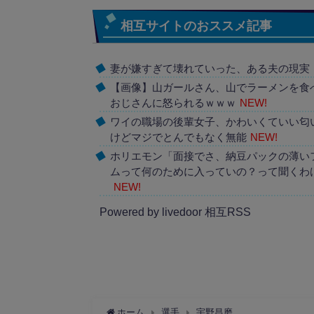
相互サイトのおススメ記事
妻が嫌すぎて壊れていった、ある夫の現実
【画像】山ガールさん、山でラーメンを食
おじさんに怒られるｗｗｗ
NEW!
ワイの職場の後輩女子、かわいくていい匂
けどマジでとんでもなく無能
NEW!
ホリエモン「面接でさ、納豆パックの薄い
ムって何のために入っていの？って聞くわ
NEW!
Powered by livedoor 相互RSS
ホーム
選手
宇野昌磨