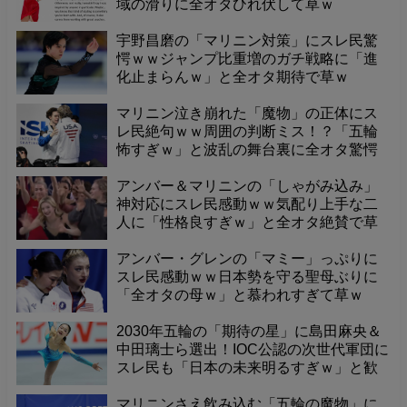
域の滑りに全オタひれ伏して草ｗ
宇野昌磨の「マリニン対策」にスレ民驚
愕ｗｗジャンプ比重増のガチ戦略に「進
化止まらんｗ」と全オタ期待で草ｗ
マリニン泣き崩れた「魔物」の正体にス
レ民絶句ｗｗ周囲の判断ミス！？「五輪
怖すぎｗ」と波乱の舞台裏に全オタ驚愕
で草ｗ
アンバー＆マリニンの「しゃがみ込み」
神対応にスレ民感動ｗｗ気配り上手な二
人に「性格良すぎｗ」と全オタ絶賛で草
ｗ
アンバー・グレンの「マミー」っぷりに
スレ民感動ｗｗ日本勢を守る聖母ぶりに
「全オタの母ｗ」と慕われすぎて草ｗ
2030年五輪の「期待の星」に島田麻央＆
中田璃士ら選出！IOC公認の次世代軍団に
スレ民も「日本の未来明るすぎｗ」と歓
喜で草ｗ
マリニンさえ飲み込む「五輪の魔物」に