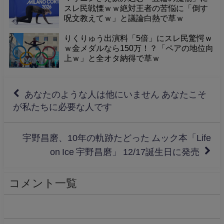
スレ民戦慄ｗｗ絶対王者の苦悩に「倒す
呪文教えてｗ」と議論白熱で草ｗ
りくりゅう出演料「5倍」にスレ民驚愕ｗ
ｗ金メダルなら150万！？「ペアの地位向
上ｗ」と全オタ納得で草ｗ
あなたのような人は他にいません あなたこそ
が私たちに必要な人です
宇野昌磨、10年の軌跡たどった ムック本「Life
on Ice 宇野昌磨」 12/17誕生日に発売
コメント一覧