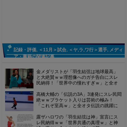
記録・評価
,
＜11月＞試合
,
＜ヤ,ラ,ワ行＞選手
,
メディ
ア・書籍
の関連記事
金メダリストが「羽生結弦は地球最高」
と大絶賛ｗｗ理想像へのガチ告白にスレ
民納得！「世界中の憧れすぎｗ」と全オ
タ誇らしくて草ｗ
高橋大輔の「伝説の3A」3連発にスレ民悶
絶ｗｗブラケット入りは芸術の極み！
「これぞ至高ｗ」と全オタ伝説の跳躍に
酔いしれて草ｗ
露ザハロワの「羽生結弦は神」宣言にス
レ民納得ｗｗ「世界共通の真理ｗ」と神