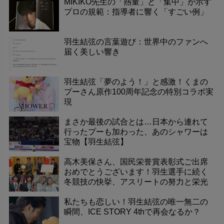
MIKIKO先生の「熱量」と「集中」が示す
プロの規範：指導者に響く「すごい例」
羽生結弦の言葉遊び：世界中のファンへ
届く美しい響き
羽生結弦「夢のよう！」と感激！くまの
プーさん原作100周年記念の特別コラボ実
現
まさか最後の試合とは…日本から連れて
行ったプーも加わった、あのシャワーは
宝物【羽生結弦】
高木美保さん、国民栄誉賞表彰式ご出席
おめでとうございます！羽生選手に続く
冬競技の快挙、アスリートの努力と栄光
に敬意
私たちも恋しい！羽生結弦の唯一無二の
瞬間、ICE STORY 4thで再会なるか？