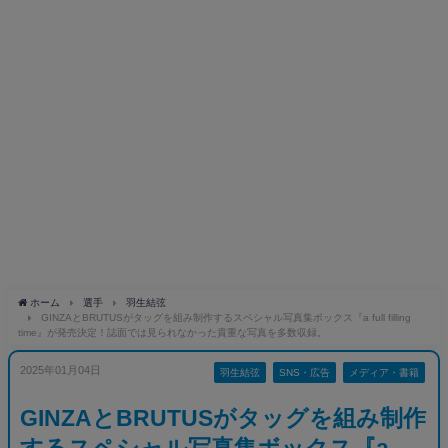
ホーム
選手
羽生結弦
GINZAとBRUTUSがタッグを組み制作するスペシャル写真集ボックス『a full filling
time』が発売決定！誌面では見られなかった貴重な写真を多数収録。
2025年01月04日
羽生結弦
SNS・広告
メディア・書籍
GINZAとBRUTUSがタッグを組み制作
するスペシャル写真集ボックス『a