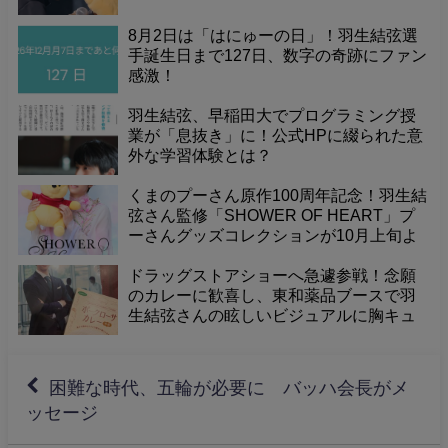
8月2日は「はにゅーの日」！羽生結弦選
手誕生日まで127日、数字の奇跡にファン
感激！
羽生結弦、早稲田大でプログラミング授
業が「息抜き」に！公式HPに綴られた意
外な学習体験とは？
くまのプーさん原作100周年記念！羽生結
弦さん監修「SHOWER OF HEART」プ
ーさんグッズコレクションが10月上旬よ
り渋谷TSUTAYAなどで発売決定！詳細発
表に期待！
ドラッグストアショーへ急遽参戦！念願
のカレーに歓喜し、東和薬品ブースで羽
生結弦さんの眩しいビジュアルに胸キュ
ン！「同じ会社に入社したい！」と熱望
しました。
困難な時代、五輪が必要に バッハ会長がメ
ッセージ