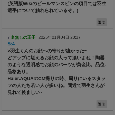
(英語版Wikiのビールマンスピンの項目では羽生
選手について触れられているぞ。)
返信
7
名無しの王子
: 2025年01月04日 20:37
※4
>羽生くんのお顔への寄りが凄かった~
どアップに堪えるお顔の人って凄いよね！陶器
のような透明感でお顔のパーツが黄金比。品位.
品格あり。
Haier.AQUAのCM撮りの時、周りにいるスタッ
フの人たち若い人が多いね。間近で羽生さんが
見れて羨ましい~
返信