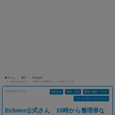
ホーム
選手
羽生結弦
Echoes公式さん 15時から整理券なしでも購入できる…
2025年02月11日
羽生結弦
SNS・広告
聖地・施設・ファン
＜ヤ,ラ,ワ行＞アイスショー
Echoes公式さん 15時から整理券な