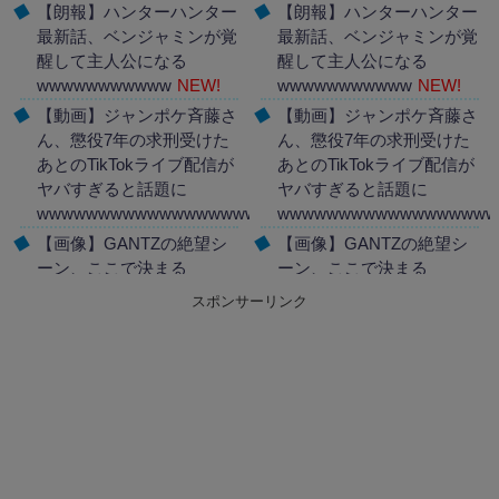
【朗報】ハンターハンター
【朗報】ハンターハンター
最新話、ベンジャミンが覚
最新話、ベンジャミンが覚
醒して主人公になる
醒して主人公になる
wwwwwwwwwww
NEW!
wwwwwwwwwww
NEW!
【動画】ジャンポケ斉藤さ
【動画】ジャンポケ斉藤さ
ん、懲役7年の求刑受けた
ん、懲役7年の求刑受けた
あとのTikTokライブ配信が
あとのTikTokライブ配信が
ヤバすぎると話題に
ヤバすぎると話題に
wwwwwwwwwwwwwwwwwwww
wwwwwwwwwwwwwwwwww
NEW!
【画像】GANTZの絶望シ
【画像】GANTZの絶望シ
ーン、ここで決まる
ーン、ここで決まる
wwww
NEW!
wwww
NEW!
スポンサーリンク
Powered by livedoor 相互
Powered by livedoor 相互
RSS
RSS