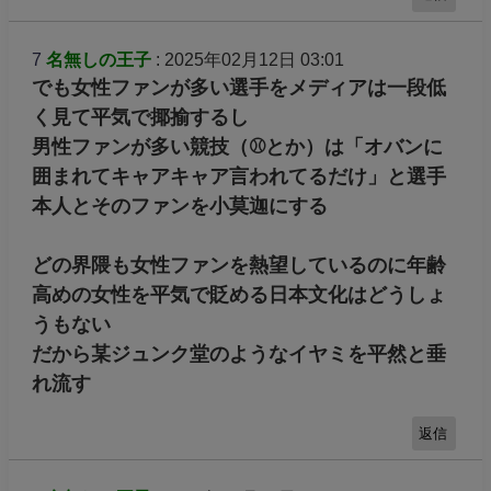
7
名無しの王子
: 2025年02月12日 03:01
でも女性ファンが多い選手をメディアは一段低
く見て平気で揶揄するし
男性ファンが多い競技（⚾️とか）は「オバンに
囲まれてキャアキャア言われてるだけ」と選手
本人とそのファンを小莫迦にする
どの界隈も女性ファンを熱望しているのに年齢
高めの女性を平気で貶める日本文化はどうしょ
うもない
だから某ジュンク堂のようなイヤミを平然と垂
れ流す
返信