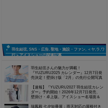
羽生結弦
,
SNS・広告
,
聖地・施設・ファン
,
＜ヤ,ラ,ワ
行＞アイスショー
の関連記事
羽生結弦さんの魅力が満載！
『YUZURU2025 カレンダー』12月7日発
売決定！壁掛け版「2月」の先行公開写真
で、至福の毎日を先取りしませんか？9月
9日までの予約限定販売です！
【速報】『YUZURU2027 羽生結弦カレン
ダー』予約開始！2026年12月7日発売、
壁掛け・卓上版。アイスショー名場面＆
最新撮り下ろし、能登直氏撮影の珠玉の
一冊！予約者限定販売を見逃すな！
瑞鳳殿 七夕短冊展：雨天対応の屋根付き