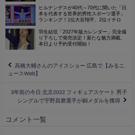
した
ヒルナンデスが40代～70代に聞いた「日
本を代表する世界的男性スポーツ選手」
ランキング！1位大谷翔平、2位イチロ
ー、そして3位に羽生結弦くんが選出！
羽生結弦「2027年版カレンダー」完全撮
り下ろしで発売決定！新たな魅力満載、
本日より予約受付開始！
高橋大輔さんのアイスショー 広島で【みるニ
ュースWeb】
3年前の今日 北京2022 フィギュアスケート 男子
シングルで宇野昌磨選手が銅メダルを獲得
コメント一覧