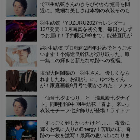
で羽生結弦さんのきらびやかな短冊を間
近に。繊細な美しさは本物の衣装そのも
の！
羽生結弦『YUZURU2027カレンダー』
12/7発売！1月写真を初公開、毎日少しず
つお届け！予約限定9/9まで、能登直氏が
捉えた珠玉の一枚をお見逃しなく！
#羽生結弦 プロ転向2周年おめでとうござ
います！小海途良幹氏が切り取った、唯
一無二の輝きと新たな軌跡への祝福。
塩沼大阿闍梨の「羽生さん、優しくなら
れましたね、お顔が」に、ゆづちゃん
が！家庭画報9月号で明かされた、ファン
悶絶の可愛すぎるエピソード
「仙台七夕まつり」と「瑞鳳殿七夕ナイ
ト」同時開催中 羽生結弦「春よ、来い」
衣装モチーフ七夕飾りが登場！ライトア
ップされた境内で、幻想的な夜を体験
「すっごく難しかったけど……」夜景に
輝くお気に入りのEnergy！苦戦の末、奇
跡の一枚を激写！最高の思い出になりま