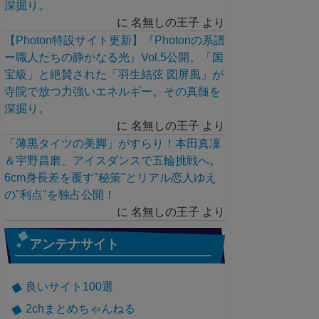
深掘り。
に
名無しの王子
より
【Photon特設サイト更新】『Photonの系譜
ー職人たちの静かなる光』Vol.5公開。「国
宝級」と絶賛された「羽生結弦 図屏風」が
寺院で放つ力強いエネルギー。その真髄を
深掘り。
に
名無しの王子
より
「薄黒タイツの美脚」がすらり！本田真凜
＆宇野昌磨、アイスダンスで五輪挑戦へ。
6cm身長差を覆す"秘策"とリアル恋人ゆえ
の"利点"を独占公開！
に
名無しの王子
より
アンテナサイト
良いサイト100選
2chまとめちゃんねる