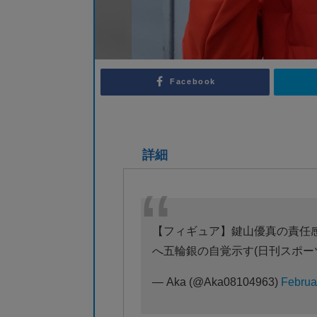
Facebook
詳細
【フィギュア】鍵山優真の責任
へ五輪銀の自覚示す(日刊スポー
— Aka (@Aka08104963)
Februa