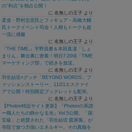
の"利点"を独占公開！
に
名無しの王子
より
柔道・野村忠宏氏とフィギュア・高橋大輔
氏トークイベント司会！人柄もトークも超
一流に感服
に
名無しの王子
より
『THE TIME,』宇野昌磨＆本田真凜「しょ
まりん」舞台裏に密着！明日7:20頃「TIME
マーケティング部」で続きを放送。
に
名無しの王子
より
羽生結弦×グッチ「BEYOND WORDS」フ
ァッションストーリー、11/21エスクァイ
アで公開！特別限定ブックレットも配布。
に
名無しの王子
より
【Photon特設サイト更新】『Photonの系譜
ー職人たちの静かなる光』Vol.5公開。「国
宝級」と絶賛された「羽生結弦 図屏風」が
寺院で放つ力強いエネルギー。その真髄を