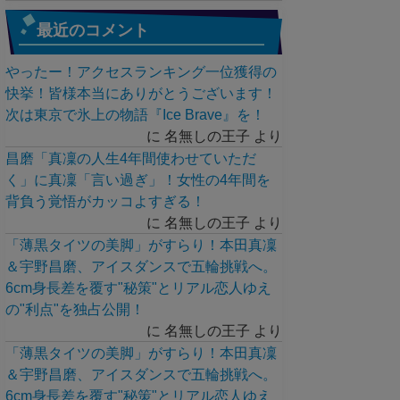
最近のコメント
やったー！アクセスランキング一位獲得の
快挙！皆様本当にありがとうございます！
次は東京で氷上の物語『Ice Brave』を！
に
名無しの王子
より
昌磨「真凜の人生4年間使わせていただ
く」に真凜「言い過ぎ」！女性の4年間を
背負う覚悟がカッコよすぎる！
に
名無しの王子
より
「薄黒タイツの美脚」がすらり！本田真凜
＆宇野昌磨、アイスダンスで五輪挑戦へ。
6cm身長差を覆す"秘策"とリアル恋人ゆえ
の"利点"を独占公開！
に
名無しの王子
より
「薄黒タイツの美脚」がすらり！本田真凜
＆宇野昌磨、アイスダンスで五輪挑戦へ。
6cm身長差を覆す"秘策"とリアル恋人ゆえ