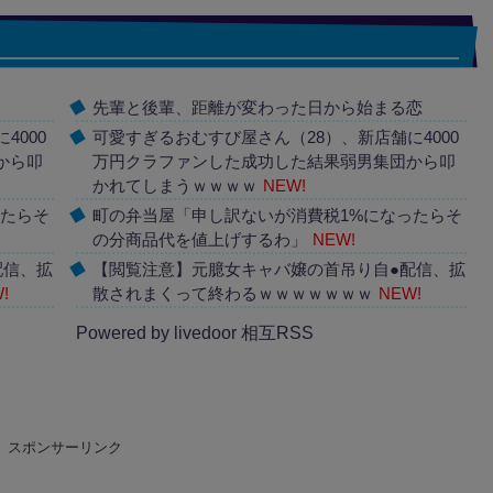
先輩と後輩、距離が変わった日から始まる恋
4000
可愛すぎるおむすび屋さん（28）、新店舗に4000
から叩
万円クラファンした成功した結果弱男集団から叩
かれてしまうｗｗｗｗ
NEW!
ったらそ
町の弁当屋「申し訳ないが消費税1%になったらそ
の分商品代を値上げするわ」
NEW!
配信、拡
【閲覧注意】元臆女キャバ嬢の首吊り自●配信、拡
!
散されまくって終わるｗｗｗｗｗｗｗ
NEW!
Powered by livedoor 相互RSS
スポンサーリンク