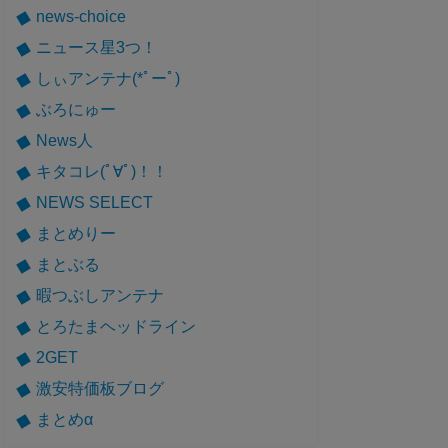
news-choice
ニュース星3つ！
しぃアンテナ(*ﾟーﾟ)
ぶろにゅー
News人
キタコレ(ﾟ∀ﾟ)！！
NEWS SELECT
まとめりー
まとぶる
暇つぶしアンテナ
とろたまヘッドライン
2GET
激安特価板ブログ
まとめα