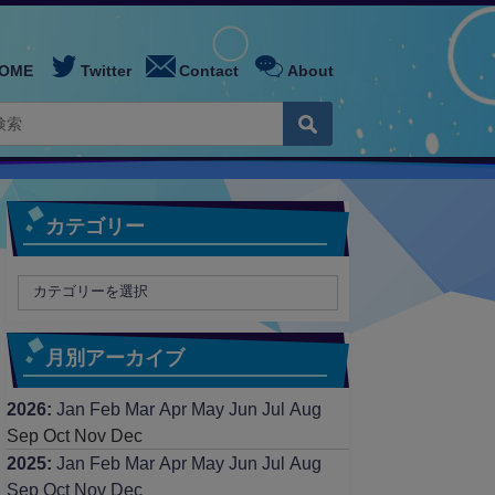
OME
Twitter
Contact
About
カテゴリー
月別アーカイブ
2026
:
Jan
Feb
Mar
Apr
May
Jun
Jul
Aug
Sep
Oct
Nov
Dec
2025
:
Jan
Feb
Mar
Apr
May
Jun
Jul
Aug
Sep
Oct
Nov
Dec