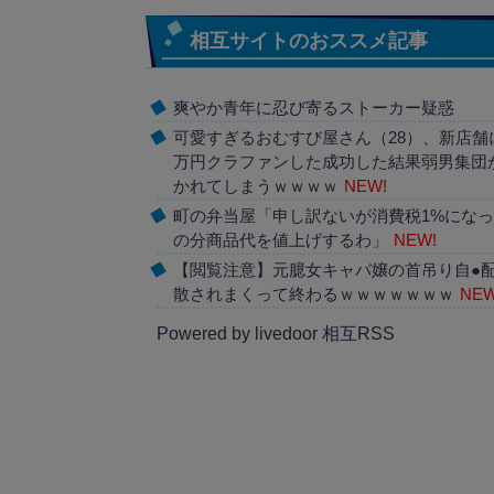
相互サイトのおススメ記事
爽やか青年に忍び寄るストーカー疑惑
可愛すぎるおむすび屋さん（28）、新店舗に
万円クラファンした成功した結果弱男集団
かれてしまうｗｗｗｗ
NEW!
町の弁当屋「申し訳ないが消費税1%にな
の分商品代を値上げするわ」
NEW!
【閲覧注意】元臆女キャバ嬢の首吊り自●
散されまくって終わるｗｗｗｗｗｗｗ
NEW
Powered by livedoor 相互RSS