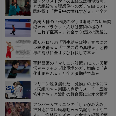
金メダリストが「羽生結弦は地球最高」
と大絶賛ｗｗ理想像へのガチ告白にスレ
民納得！「世界中の憧れすぎｗ」と全オ
タ誇らしくて草ｗ
高橋大輔の「伝説の3A」3連発にスレ民悶
絶ｗｗブラケット入りは芸術の極み！
「これぞ至高ｗ」と全オタ伝説の跳躍に
酔いしれて草ｗ
露ザハロワの「羽生結弦は神」宣言にス
レ民納得ｗｗ「世界共通の真理ｗ」と神
域の滑りに全オタひれ伏して草ｗ
宇野昌磨の「マリニン対策」にスレ民驚
愕ｗｗジャンプ比重増のガチ戦略に「進
化止まらんｗ」と全オタ期待で草ｗ
マリニン泣き崩れた「魔物」の正体にス
レ民絶句ｗｗ周囲の判断ミス！？「五輪
怖すぎｗ」と波乱の舞台裏に全オタ驚愕
で草ｗ
アンバー＆マリニンの「しゃがみ込み」
神対応にスレ民感動ｗｗ気配り上手な二
人に「性格良すぎｗ」と全オタ絶賛で草