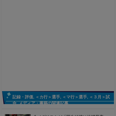
記録・評価
,
＜カ行＞選手
,
＜マ行＞選手
,
＜３月＞試
合
,
メディア・書籍
の関連記事