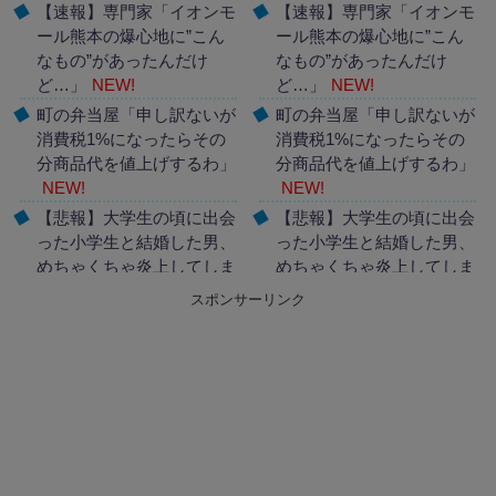
【速報】専門家「イオンモ
【速報】専門家「イオンモ
ール熊本の爆心地に”こん
ール熊本の爆心地に”こん
なもの”があったんだけ
なもの”があったんだけ
ど…」
NEW!
ど…」
NEW!
町の弁当屋「申し訳ないが
町の弁当屋「申し訳ないが
消費税1%になったらその
消費税1%になったらその
分商品代を値上げするわ」
分商品代を値上げするわ」
NEW!
NEW!
【悲報】大学生の頃に出会
【悲報】大学生の頃に出会
った小学生と結婚した男、
った小学生と結婚した男、
めちゃくちゃ炎上してしま
めちゃくちゃ炎上してしま
うwwwwwwwww
NEW!
うwwwwwwwww
NEW!
スポンサーリンク
Powered by livedoor 相互
Powered by livedoor 相互
RSS
RSS