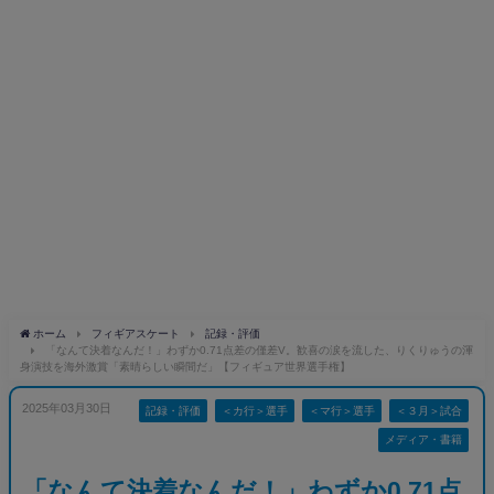
ホーム
フィギアスケート
記録・評価
「なんて決着なんだ！」わずか0.71点差の僅差V。歓喜の涙を流した、りくりゅうの渾
身演技を海外激賞「素晴らしい瞬間だ」【フィギュア世界選手権】
2025年03月30日
記録・評価
＜カ行＞選手
＜マ行＞選手
＜３月＞試合
メディア・書籍
「なんて決着なんだ！」わずか0.71点