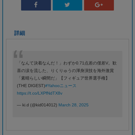
詳細
「なんて決着なんだ！」わずか0.71点差の僅差V。歓
喜の涙を流した、りくりゅうの渾身演技を海外激賞
「素晴らしい瞬間だ」【フィギュア世界選手権】
(THE DIGEST)
#Yahooニュース
https://t.co/LXPfNdTX8v
— ki.d (@kid014012)
March 28, 2025