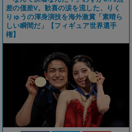
差の僅差V。歓喜の涙を流した、りく
りゅうの渾身演技を海外激賞「素晴ら
しい瞬間だ」【フィギュア世界選手
権】