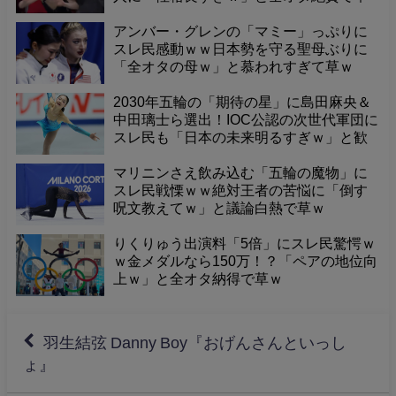
ｗ
アンバー・グレンの「マミー」っぷりに
スレ民感動ｗｗ日本勢を守る聖母ぶりに
「全オタの母ｗ」と慕われすぎて草ｗ
2030年五輪の「期待の星」に島田麻央＆
中田璃士ら選出！IOC公認の次世代軍団に
スレ民も「日本の未来明るすぎｗ」と歓
喜で草ｗ
マリニンさえ飲み込む「五輪の魔物」に
スレ民戦慄ｗｗ絶対王者の苦悩に「倒す
呪文教えてｗ」と議論白熱で草ｗ
りくりゅう出演料「5倍」にスレ民驚愕ｗ
ｗ金メダルなら150万！？「ペアの地位向
上ｗ」と全オタ納得で草ｗ
羽生結弦 Danny Boy『おげんさんといっし
ょ』