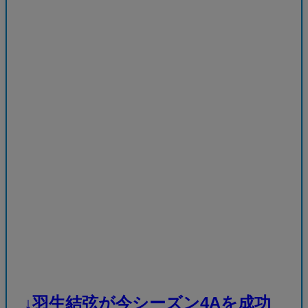
↓羽生結弦が今シーズン4Aを成功