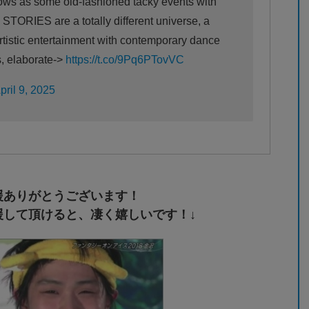
hows as some old-fashioned tacky events with
 STORIES are a totally different universe, a
artistic entertainment with contemporary dance
s, elaborate->
https://t.co/9Pq6PTovVC
pril 9, 2025
援ありがとうございます！
援して頂けると、凄く嬉しいです！↓