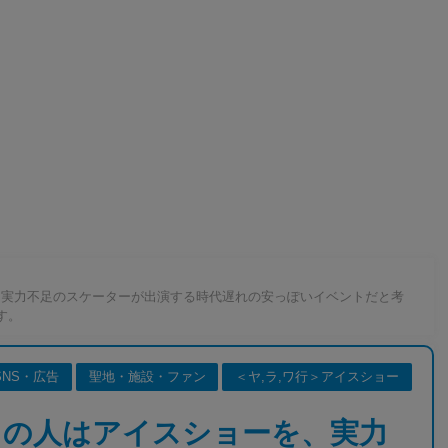
、実力不足のスケーターが出演する時代遅れの安っぽいイベントだと考
す。
SNS・広告
聖地・施設・ファン
＜ヤ,ラ,ワ行＞アイスショー
くの人はアイスショーを、実力