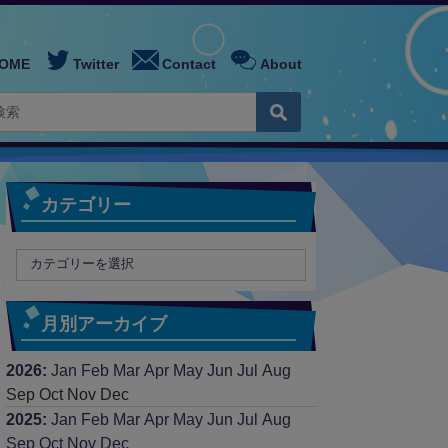
OME
Twitter
Contact
About
カテゴリー
月別アーカイブ
2026
:
Jan
Feb
Mar
Apr
May
Jun
Jul
Aug
Sep
Oct
Nov
Dec
2025
:
Jan
Feb
Mar
Apr
May
Jun
Jul
Aug
Sep
Oct
Nov
Dec