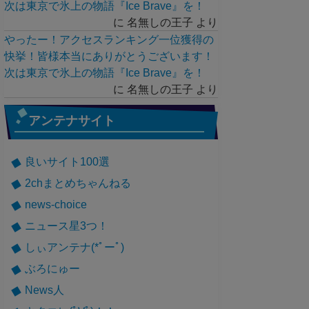
次は東京で氷上の物語『Ice Brave』を！
に
名無しの王子
より
やったー！アクセスランキング一位獲得の
快挙！皆様本当にありがとうございます！
次は東京で氷上の物語『Ice Brave』を！
に
名無しの王子
より
アンテナサイト
良いサイト100選
2chまとめちゃんねる
news-choice
ニュース星3つ！
しぃアンテナ(*ﾟーﾟ)
ぶろにゅー
News人