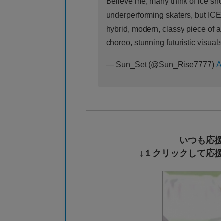
Believe me, many think of ice s
underperforming skaters, but ICE
hybrid, modern, classy piece of 
choreo, stunning futuristic visual
— Sun_Set (@Sun_Rise7777)
A
いつも応
↓１クリックして応