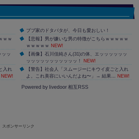
ブブ家のドタバタが、今日も愛おしい！
ｗｗｗ
【悲報】男が嫌いな男の特徴がこちらｗｗｗｗｗ
ｗｗｗｗｗ
NEW!
ッッッ
【画像】石川佳純さん(31)の体、エッッッッッッ
ッッッッッッッッッッッ！
NEW!
と入れ
【警告】社会人「スムージーにキウイ皮ごと入れ
NEW!
よ。これ美容にいいんだよね〜」→ 結果…
NEW!
Powered by livedoor 相互RSS
スポンサーリンク