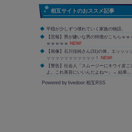
相互サイトのおススメ記事
平穏が少しずつ壊れていく家族の物語。
【悲報】男が嫌いな男の特徴がこちらｗｗ
ｗｗｗｗｗ
NEW!
【画像】石川佳純さん(31)の体、エッッッ
ッッッッッッッッッッッ！
NEW!
【警告】社会人「スムージーにキウイ皮ご
よ。これ美容にいいんだよね〜」→ 結果…
Powered by livedoor 相互RSS