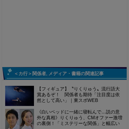
＜カ行＞関係者
,
メディア・書籍
の関連記事
【フィギュア】〝りくりゅう〟流行語大
賞あるぞ！ 関係者も期待「注目度は依
然として高い」｜東スポWEB
《白いベッドに一緒に寝転んで…説の意
外な真相》りくりゅう、CMオファー激増
の裏側！「ミステリーな関係」と幅広い