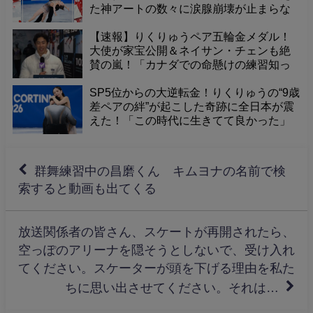
た神アートの数々に涙腺崩壊が止まらな
い
【速報】りくりゅうペア五輪金メダル！
大使が家宝公開＆ネイサン・チェンも絶
賛の嵐！「カナダでの命懸けの練習知っ
てるから涙が止まらん」の声殺到
SP5位からの大逆転金！りくりゅうの“9歳
差ペアの絆”が起こした奇跡に全日本が震
えた！「この時代に生きてて良かった」
と感動の声が止まらない
群舞練習中の昌磨くん キムヨナの名前で検
索すると動画も出てくる
放送関係者の皆さん、スケートが再開されたら、
空っぽのアリーナを隠そうとしないで、受け入れ
てください。スケーターが頭を下げる理由を私た
ちに思い出させてください。それは…