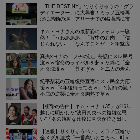
層から好感を得る秘密を深掘り
「THE DESTINY」でりくりゅうの「グラ
ディエーター」に大興奮！ミラノ五輪再
演に感動の涙、アリーナでの臨場感に友
人たちもフィギュアの虜に。
キム・ヨナさんの最新姿にフォロワー騒
然！「うわあああ」「背中のお肉」「信
じられない」「なんてことだ」と衝撃広
がる
真央×ヨナの「ソチの涙」秘話にスレ民号
泣ｗｗ宿命のライバルを超えた絆に「全
オタ沈没ｗ」「尊すぎｗ」と二人の歩ん
だ道に震えて草ｗ
紀平梨花の五輪復帰宣言にスレ民全力応
援ｗｗ「4年後待ってるｗ」と期待の嵐！
不屈の逆襲に全オタ胸熱で草ｗ
【衝撃の告白】キム・ヨナ（35）が16年
越しに明かした“浅田真央への複雑な思
い”「あの執拗な比較に真央が泣き出し
て…」露出を避けてきた女王の、引退後
の結婚生活と本音！
【速報】りくりゅうペア、ミラノ五輪で
金メダル達成「一番高いところへ」叶え