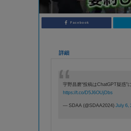
Facebook
詳細
宇野昌磨“投稿はChatGPT疑
https://t.co/D5J6OUjDbs
— SDAA (@SDAA2024)
July 6,