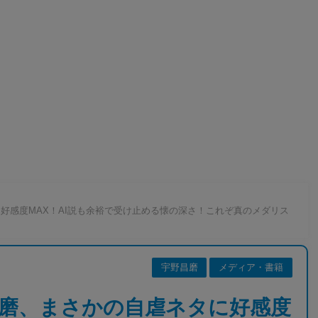
好感度MAX！AI説も余裕で受け止める懐の深さ！これぞ真のメダリス
宇野昌磨
メディア・書籍
磨、まさかの自虐ネタに好感度