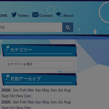
OME
Twitter
Contact
About
カテゴリー
月別アーカイブ
2026
:
Jan
Feb
Mar
Apr
May
Jun
Jul
Aug
Sep
Oct
Nov
Dec
2025
:
Jan
Feb
Mar
Apr
May
Jun
Jul
Aug
Sep
Oct
Nov
Dec