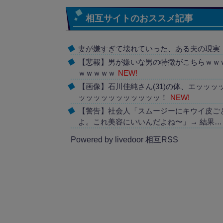
相互サイトのおススメ記事
妻が嫌すぎて壊れていった、ある夫の現実
【悲報】男が嫌いな男の特徴がこちらｗｗ
ｗｗｗｗｗ
NEW!
【画像】石川佳純さん(31)の体、エッッッ
ッッッッッッッッッッッ！
NEW!
【警告】社会人「スムージーにキウイ皮ご
よ。これ美容にいいんだよね〜」→ 結果…
Powered by livedoor 相互RSS