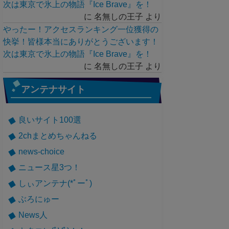
次は東京で氷上の物語『Ice Brave』を！
に
名無しの王子
より
やったー！アクセスランキング一位獲得の
快挙！皆様本当にありがとうございます！
次は東京で氷上の物語『Ice Brave』を！
に
名無しの王子
より
アンテナサイト
良いサイト100選
2chまとめちゃんねる
news-choice
ニュース星3つ！
しぃアンテナ(*ﾟーﾟ)
ぶろにゅー
News人