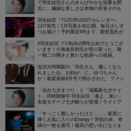
で羽生結弦さんのきらびやかな短冊を間
近に。繊細な美しさは本物の衣装そのも
の！
羽生結弦『YUZURU2027カレンダー』
12/7発売！1月写真を初公開、毎日少しず
つお届け！予約限定9/9まで、能登直氏が
捉えた珠玉の一枚をお見逃しなく！
#羽生結弦 プロ転向2周年おめでとうござ
います！小海途良幹氏が切り取った、唯
一無二の輝きと新たな軌跡への祝福。
塩沼大阿闍梨の「羽生さん、優しくなら
れましたね、お顔が」に、ゆづちゃん
が！家庭画報9月号で明かされた、ファン
悶絶の可愛すぎるエピソード
「仙台七夕まつり」と「瑞鳳殿七夕ナイ
ト」同時開催中 羽生結弦「春よ、来い」
衣装モチーフ七夕飾りが登場！ライトア
ップされた境内で、幻想的な夜を体験
「すっごく難しかったけど……」夜景に
輝くお気に入りのEnergy！苦戦の末、奇
跡の一枚を激写！最高の思い出になりま