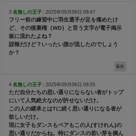
3
名無しの王子
: 2025年09月06日 08:47
フリー前の練習中に羽生選手が足を痛めたけ
ど、その後棄権｛WD｝と言う文字が電子掲示
板に流れたよね？
誤報だけど？いったい誰が流したのでしょう
か？
返信
4
名無しの王子
: 2025年09月06日 08:55
ただ自分たちの思い通りにならない者がトップ
にいて人気絶大なのが許せないだけ。
この人の継承とはTに続く思い通りになる者が
欲しいだけ。
現に女子もダンスもペアもこの人(すけれん)の
思い通りだからね。特にダンスの若い芽を摘ん