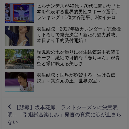
した
ヒルナンデスが40代～70代に聞いた「日
本を代表する世界的男性スポーツ選手」
ランキング！1位大谷翔平、2位イチロ
ー、そして3位に羽生結弦くんが選出！
羽生結弦「2027年版カレンダー」完全撮
り下ろしで発売決定！新たな魅力満載、
本日より予約受付開始！
瑞鳳殿の七夕飾りに羽生結弦選手衣装モ
チーフ！繊細で可憐な「春ちゃん」が青
空と緑に映える美しさ
羽生結弦：世界が称賛する「生ける伝
説」～異次元の王、世界の宝～
【悲報】坂本花織、ラストシーズンに決意表
明…「引退試合楽しみ」発言の真意に涙が止まら
ない