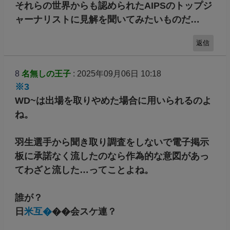
それらの世界からも認められたAIPSのトップジ
ャーナリストに見解を聞いてみたいものだ…
返信
8
名無しの王子
: 2025年09月06日 10:18
※3
WD~は出場を取りやめた場合に用いられるのよ
ね。
羽生選手から聞き取り調査をしないで電子掲示
板に承諾なく流したのなら作為的な意図があっ
てわざと流した…ってことよね。
誰が？
日
米互�
��会スケ連？