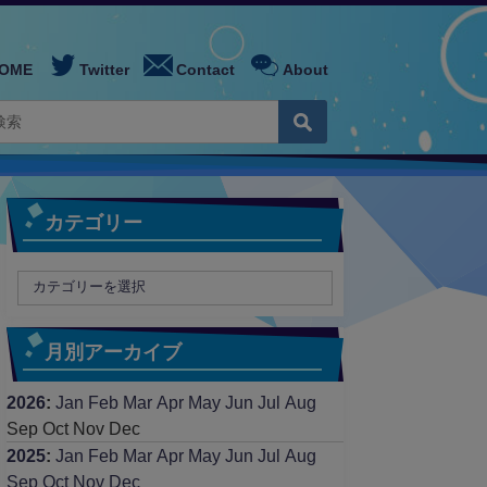
OME
Twitter
Contact
About
カテゴリー
月別アーカイブ
2026
:
Jan
Feb
Mar
Apr
May
Jun
Jul
Aug
Sep
Oct
Nov
Dec
2025
:
Jan
Feb
Mar
Apr
May
Jun
Jul
Aug
Sep
Oct
Nov
Dec