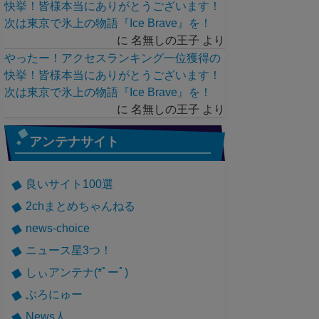
快挙！皆様本当にありがとうございます！
次は東京で氷上の物語『Ice Brave』を！
に
名無しの王子
より
やったー！アクセスランキング一位獲得の
快挙！皆様本当にありがとうございます！
次は東京で氷上の物語『Ice Brave』を！
に
名無しの王子
より
アンテナサイト
良いサイト100選
2chまとめちゃんねる
news-choice
ニュース星3つ！
しぃアンテナ(*ﾟーﾟ)
ぶろにゅー
News人