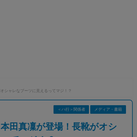
がオシャレなブーツに見えるってマジ！？
＜ハ行＞関係者
メディア・書籍
に本田真凜が登場！長靴がオシ