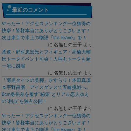
最近のコメント
やったー！アクセスランキング一位獲得の
快挙！皆様本当にありがとうございます！
次は東京で氷上の物語『Ice Brave』を！
に
名無しの王子
より
柔道・野村忠宏氏とフィギュア・高橋大輔
氏トークイベント司会！人柄もトークも超
一流に感服
に
名無しの王子
より
「薄黒タイツの美脚」がすらり！本田真凜
＆宇野昌磨、アイスダンスで五輪挑戦へ。
6cm身長差を覆す"秘策"とリアル恋人ゆえ
の"利点"を独占公開！
に
名無しの王子
より
やったー！アクセスランキング一位獲得の
快挙！皆様本当にありがとうございます！
次は東京で氷上の物語『Ice Brave』を！