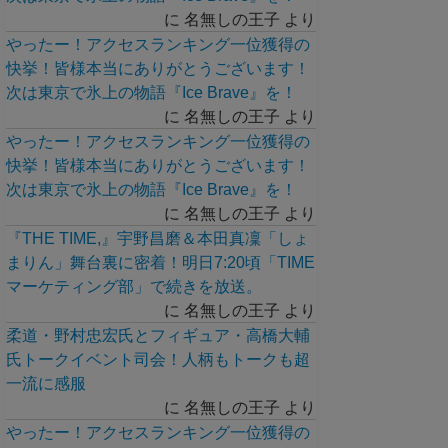
に
名無しの王子
より
やったー！アクセスランキング一位獲得の
快挙！皆様本当にありがとうございます！
次は東京で氷上の物語『Ice Brave』を！
に
名無しの王子
より
やったー！アクセスランキング一位獲得の
快挙！皆様本当にありがとうございます！
次は東京で氷上の物語『Ice Brave』を！
に
名無しの王子
より
『THE TIME,』宇野昌磨＆本田真凜「しょ
まりん」舞台裏に密着！明日7:20頃「TIME
マーケティング部」で続きを放送。
に
名無しの王子
より
柔道・野村忠宏氏とフィギュア・高橋大輔
氏トークイベント司会！人柄もトークも超
一流に感服
に
名無しの王子
より
やったー！アクセスランキング一位獲得の