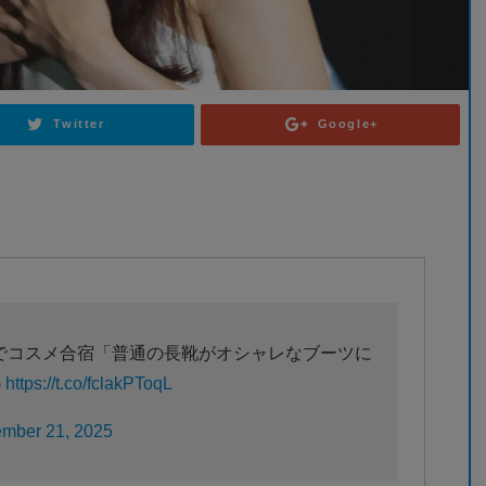
Twitter
Google+
でコスメ合宿「普通の長靴がオシャレなブーツに
)
https://t.co/fclakPToqL
mber 21, 2025