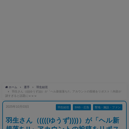
ホーム
選手
羽生結弦
羽生さん（((((ゆうず))))）が「ヘル新規落ち!!」アカウントの投稿をリポスト！内容が
謎すぎると話題にｗｗｗ
2025年10月03日
羽生結弦
SNS・広告
聖地・施設・ファン
羽生さん（((((ゆうず))))）が「ヘル新
規落ち!!」アカウントの投稿をリポス