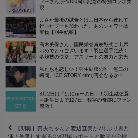
プーさん原作100周年記念の特別コラボ実
現
まさか最後の試合とは…日本から連れて
行ったプーも加わった、あのシャワーは
宝物【羽生結弦】
高木美保さん、国民栄誉賞表彰式ご出席
おめでとうございます！羽生選手に続く
冬競技の快挙、アスリートの努力と栄光
に敬意
私たちも恋しい！羽生結弦の唯一無二の
瞬間、ICE STORY 4thで再会なるか？
8月2日は「はにゅーの日」！羽生結弦選
手誕生日まで127日、数字の奇跡にファン
感激！
【朗報】真央ちゃんと渡辺直美が7年ぶり再共
演！仲良しすぎるCM現場レポートと動画が公開