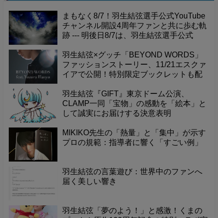
まもなく8/7！羽生結弦選手公式YouTube
チャンネル開設4周年ファンと共に歩む軌
跡 --- 明後日8/7は、羽生結弦選手公式
YouTubeチャンネル開設4周年という記念
すべき日です！これまで素晴らしい演技
羽生結弦×グッチ「BEYOND WORDS」
やメッセージを届けてくれたチャンネル
ファッションストーリー、11/21エスクァ
に感謝の気持ちを込めて、一緒にお祝い
イアで公開！特別限定ブックレットも配
しませんか？
布。
羽生結弦『GIFT』東京ドーム公演、
CLAMP一同「宝物」の感動を「絵本」と
して誠実にお届けする決意表明
MIKIKO先生の「熱量」と「集中」が示す
プロの規範：指導者に響く「すごい例」
羽生結弦の言葉遊び：世界中のファンへ
届く美しい響き
羽生結弦「夢のよう！」と感激！くまの