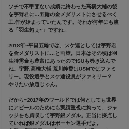
ソチで不甲斐ない成績に終わった高橋大輔の後
を宇野君に…五輪の金メダリストにさせるべく
工.作が始まっていたんです。それが何年にも渡
る「羽生超ぇ~」ですね。
2018年~平昌五輪では、スケ連としては宇野君
を金メダリストに…と画策。日本はその頃は羽
生特需金も豊富にあったのでISUも巻き込んで
ね。宇野.高橋大輔.荒川静香はUSMではファミ
リー。現役選手とスケ連役員がファミリー？
やりたい放題じゃん。
だから~2017年のワールドでは何としても世界
にアピールのためにも実績重視に拘って、ジャ
ッジをも買収して宇野銀メダル。正当に採点し
ていれば銀メダルはボーヤン選手だよ。