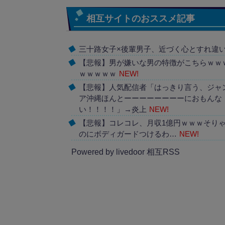
相互サイトのおススメ記事
三十路女子×後輩男子、近づく心とすれ違
【悲報】男が嫌いな男の特徴がこちらｗｗ
ｗｗｗｗｗ
NEW!
【悲報】人気配信者「はっきり言う、ジャ
ア沖縄ほんとーーーーーーーーにおもんな
い！！！！」→炎上
NEW!
【悲報】コレコレ、月収1億円ｗｗｗそり
のにボディガードつけるわ…
NEW!
Powered by livedoor 相互RSS