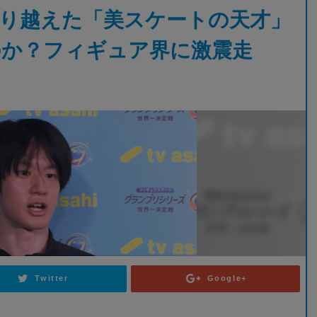
り越えた「美スケートの天才」
のか？フィギュア界に激震走
Twitter
Google+