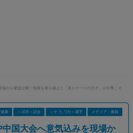
現場から緊急公開！怪我を乗り越えた「美スケートの天才」が今季こそ
・健康
＜10月＞試合
＜ヤ,ラ,ワ行＞選手
メディア・書籍
P中国大会へ意気込みを現場か