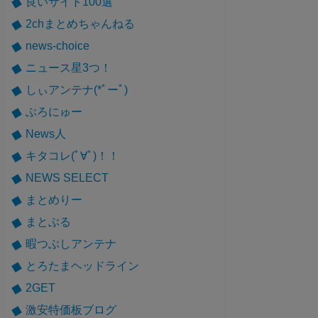
良いサイト100選
2chまとめちゃんねる
news-choice
ニュース星3つ！
しぃアンテナ(*ﾟーﾟ)
ぶろにゅー
News人
キタコレ(ﾟ∀ﾟ)！！
NEWS SELECT
まとめりー
まとぶる
暇つぶしアンテナ
とろたまヘッドライン
2GET
激安特価板ブログ