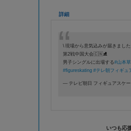
詳細
\ 現場から意気込みが届きました🗣
第2戦中国大会🇨🇳⛸️
男子シングルに出場する
#山本
#figureskating
#テレ朝フィギュ
— テレビ朝日 フィギュアスケート (@f
いつも応