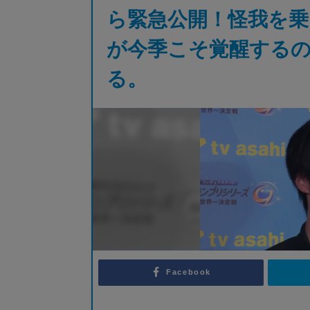
ら緊急公開！怪我を乗
が今季こそ覚醒する
る。
Facebook