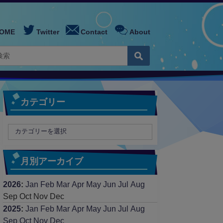
OME
Twitter
Contact
About
カテゴリー
月別アーカイブ
2026
:
Jan
Feb
Mar
Apr
May
Jun
Jul
Aug
Sep
Oct
Nov
Dec
2025
:
Jan
Feb
Mar
Apr
May
Jun
Jul
Aug
Sep
Oct
Nov
Dec