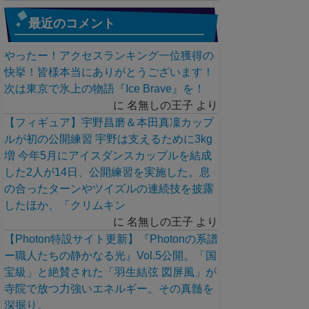
最近のコメント
やったー！アクセスランキング一位獲得の
快挙！皆様本当にありがとうございます！
次は東京で氷上の物語『Ice Brave』を！
に
名無しの王子
より
【フィギュア】宇野昌磨＆本田真凜カップ
ルが初の公開練習 宇野は支えるために3kg
増 今年5月にアイスダンスカップルを結成
した2人が14日、公開練習を実施した。息
の合ったターンやツイズルの連続技を披露
したほか、「クリムキン
に
名無しの王子
より
【Photon特設サイト更新】『Photonの系譜
ー職人たちの静かなる光』Vol.5公開。「国
宝級」と絶賛された「羽生結弦 図屏風」が
寺院で放つ力強いエネルギー。その真髄を
深掘り。