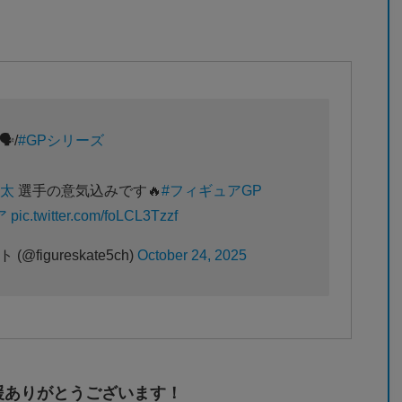
️/
#GPシリーズ
草太
選手の意気込みです🔥
#フィギュアGP
ア
pic.twitter.com/foLCL3Tzzf
igureskate5ch)
October 24, 2025
援ありがとうございます！