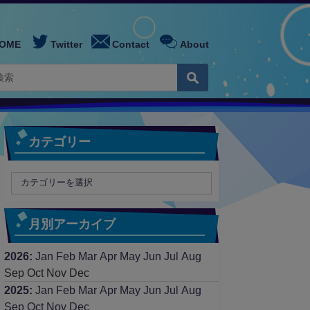
OME
Twitter
Contact
About
カテゴリー
月別アーカイブ
2026
:
Jan
Feb
Mar
Apr
May
Jun
Jul
Aug
Sep
Oct
Nov
Dec
2025
:
Jan
Feb
Mar
Apr
May
Jun
Jul
Aug
Sep
Oct
Nov
Dec