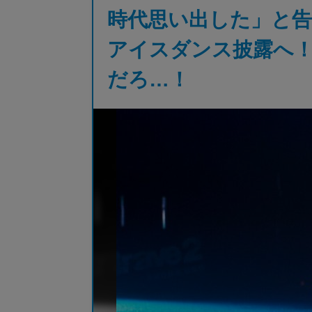
時代思い出した」と告白！
アイスダンス披露へ
だろ…！