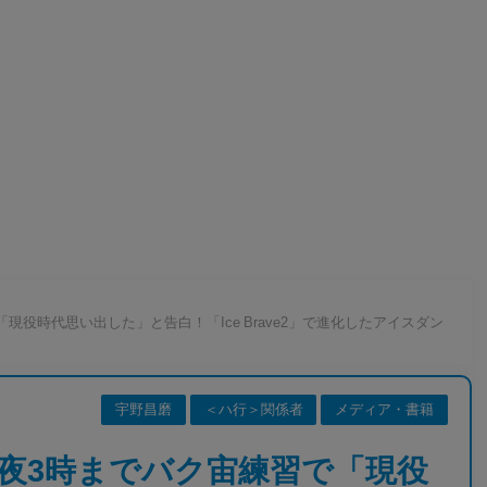
役時代思い出した」と告白！「Ice Brave2」で進化したアイスダン
宇野昌磨
＜ハ行＞関係者
メディア・書籍
夜3時までバク宙練習で「現役