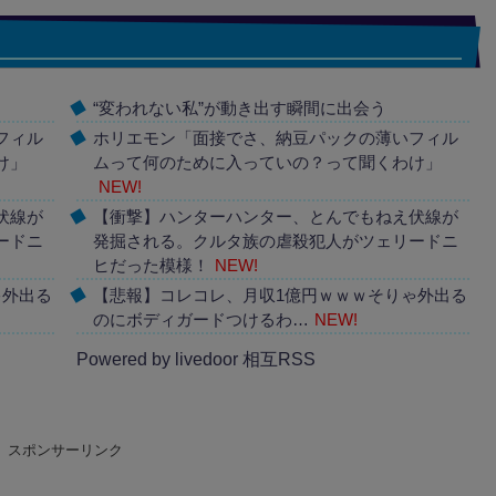
“変われない私”が動き出す瞬間に出会う
フィル
ホリエモン「面接でさ、納豆パックの薄いフィル
け」
ムって何のために入っていの？って聞くわけ」
NEW!
伏線が
【衝撃】ハンターハンター、とんでもねえ伏線が
ードニ
発掘される。クルタ族の虐殺犯人がツェリードニ
ヒだった模様！
NEW!
ゃ外出る
【悲報】コレコレ、月収1億円ｗｗｗそりゃ外出る
のにボディガードつけるわ…
NEW!
Powered by livedoor 相互RSS
スポンサーリンク