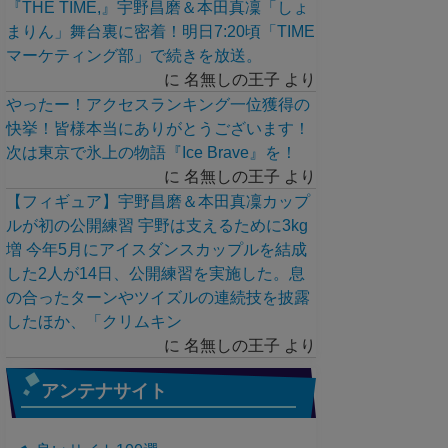
『THE TIME,』宇野昌磨＆本田真凜「しょ
まりん」舞台裏に密着！明日7:20頃「TIME
マーケティング部」で続きを放送。
に
名無しの王子
より
やったー！アクセスランキング一位獲得の
快挙！皆様本当にありがとうございます！
次は東京で氷上の物語『Ice Brave』を！
に
名無しの王子
より
【フィギュア】宇野昌磨＆本田真凜カップ
ルが初の公開練習 宇野は支えるために3kg
増 今年5月にアイスダンスカップルを結成
した2人が14日、公開練習を実施した。息
の合ったターンやツイズルの連続技を披露
したほか、「クリムキン
に
名無しの王子
より
アンテナサイト