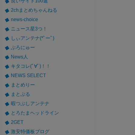
良いサイト100選
2chまとめちゃんねる
news-choice
ニュース星3つ！
しぃアンテナ(*ﾟーﾟ)
ぶろにゅー
News人
キタコレ(ﾟ∀ﾟ)！！
NEWS SELECT
まとめりー
まとぶる
暇つぶしアンテナ
とろたまヘッドライン
2GET
激安特価板ブログ