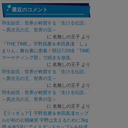
最近のコメント
羽生結弦：世界が称賛する「生ける伝説」
～異次元の王、世界の宝～
に
名無しの王子
より
『THE TIME,』宇野昌磨＆本田真凜「しょ
まりん」舞台裏に密着！明日7:20頃「TIME
マーケティング部」で続きを放送。
に
名無しの王子
より
羽生結弦：世界が称賛する「生ける伝説」
～異次元の王、世界の宝～
に
名無しの王子
より
羽生結弦：世界が称賛する「生ける伝説」
～異次元の王、世界の宝～
に
名無しの王子
より
【フィギュア】宇野昌磨＆本田真凜カップ
ルが初の公開練習 宇野は支えるために3kg
増 今年5月にアイスダンスカップルを結成