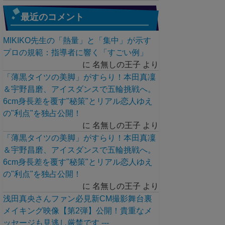
最近のコメント
MIKIKO先生の「熱量」と「集中」が示す
プロの規範：指導者に響く「すごい例」
に
名無しの王子
より
「薄黒タイツの美脚」がすらり！本田真凜
＆宇野昌磨、アイスダンスで五輪挑戦へ。
6cm身長差を覆す"秘策"とリアル恋人ゆえ
の"利点"を独占公開！
に
名無しの王子
より
「薄黒タイツの美脚」がすらり！本田真凜
＆宇野昌磨、アイスダンスで五輪挑戦へ。
6cm身長差を覆す"秘策"とリアル恋人ゆえ
の"利点"を独占公開！
に
名無しの王子
より
浅田真央さんファン必見新CM撮影舞台裏
メイキング映像【第2弾】公開！貴重なメ
ッセージも見逃し厳禁です ---