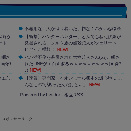
不器用な二人が辿り着いた、切なく温かい恋物語
伏線が
【衝撃】ハンターハンター、とんでもねえ伏線が
ードニ
発掘される。クルタ族の虐殺犯人がツェリードニ
ヒだった模様！
NEW!
、晒さ
パパ活不倫を暴露された大物芸人さん(63)、晒さ
(画像ｱ
れたLINEが面白すぎるｗｗｗｗｗｗｗｗｗ(画像ｱ
ﾘ)
NEW!
地に”こ
【速報】専門家「イオンモール熊本の爆心地に”こ
んなもの”があったんだけど…」
NEW!
Powered by livedoor 相互RSS
スポンサーリンク