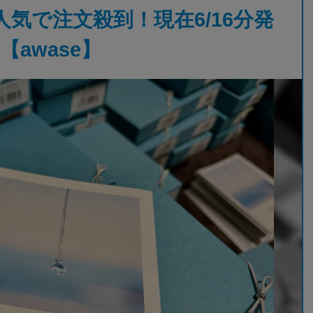
気で注文殺到！現在6/16分発
awase】