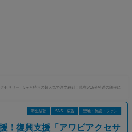
クセサリー」5ヶ月待ちの超人気で注文殺到！現在6/16分発送の朗報に
羽生結弦
SNS・広告
聖地・施設・ファン
援！復興支援「アワビアクセサ