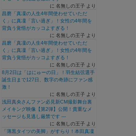
に
名無しの王子
より
昌磨「真凜の人生4年間使わせていただ
く」に真凜「言い過ぎ」！女性の4年間を
背負う覚悟がカッコよすぎる！
に
名無しの王子
より
昌磨「真凜の人生4年間使わせていただ
く」に真凜「言い過ぎ」！女性の4年間を
背負う覚悟がカッコよすぎる！
に
名無しの王子
より
8月2日は「はにゅーの日」！羽生結弦選手
誕生日まで127日、数字の奇跡にファン感
激！
に
名無しの王子
より
浅田真央さんファン必見新CM撮影舞台裏
メイキング映像【第2弾】公開！貴重なメ
ッセージも見逃し厳禁です ---
に
名無しの王子
より
「薄黒タイツの美脚」がすらり！本田真凜