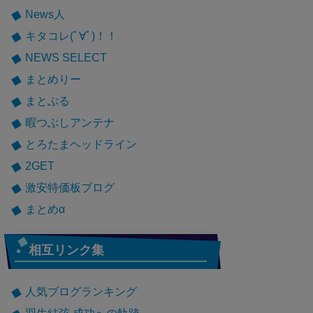
News人
キタコレ(ﾟ∀ﾟ)！！
NEWS SELECT
まとめりー
まとぶる
暇つぶしアンテナ
とろたまヘッドライン
2GET
激安特価板ブログ
まとめα
相互リンク集
人気ブログランキング
羽生結弦 成功への軌跡