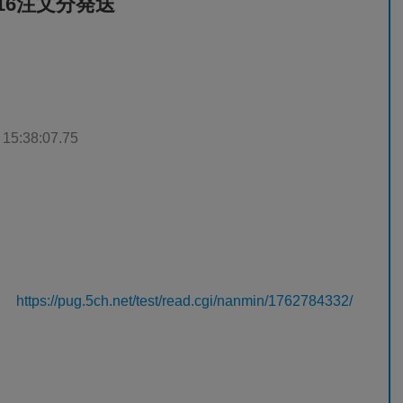
16注文分発送
 15:38:07.75
https://pug.5ch.net/test/read.cgi/nanmin/1762784332/