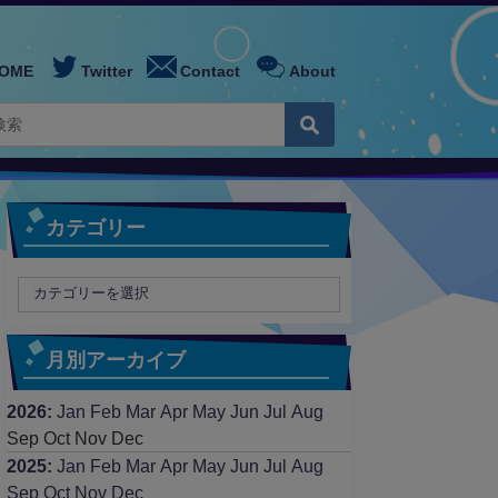
OME
Twitter
Contact
About
カテゴリー
月別アーカイブ
2026
:
Jan
Feb
Mar
Apr
May
Jun
Jul
Aug
Sep
Oct
Nov
Dec
2025
:
Jan
Feb
Mar
Apr
May
Jun
Jul
Aug
Sep
Oct
Nov
Dec