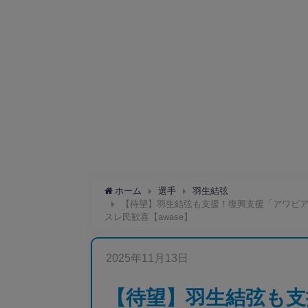
ホーム
選手
羽生結弦
【待望】羽生結弦も支援！復興支援「アワビア
スレ民歓喜【awase】
2025年11月13日
【待望】羽生結弦も支