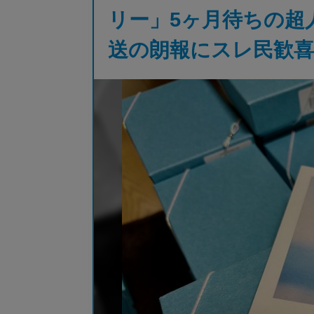
リー」5ヶ月待ちの超人
送の朗報にスレ民歓喜【