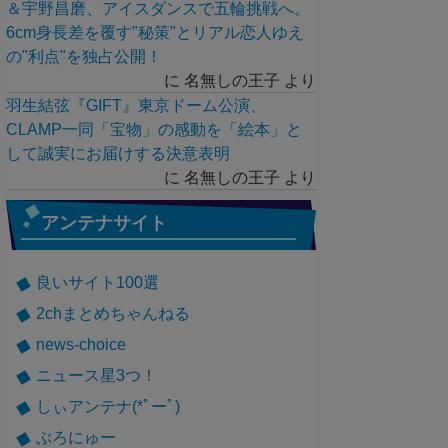
＆宇野昌磨、アイスダンスで五輪挑戦へ。
6cm身長差を覆す"秘策"とリアル恋人ゆえ
の"利点"を独占公開！
に
名無しの王子
より
羽生結弦『GIFT』東京ドーム公演、
CLAMP一同「宝物」の感動を「絵本」と
して誠実にお届けする決意表明
に
名無しの王子
より
アンテナサイト
良いサイト100選
2chまとめちゃんねる
news-choice
ニュース星3つ！
しぃアンテナ(*ﾟーﾟ)
ぶろにゅー