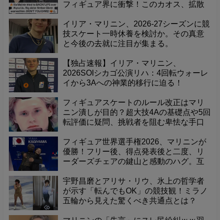
フィギュア界に衝撃！このカオス、拡散
中！
イリア・マリニン、2026-27シーズンに競
技スケート一時休養を検討か。その真意
と今後の去就に注目が集まる。
【独占速報】イリア・マリニン、
2026SOIシカゴ公演リハ：4回転ウォーレ
イから3Aへの神業的移行に迫る！
フィギュアスケートのルール改正はマリ
ニン潰しが目的？超大技4Aの基礎点や5回
転評価に疑問、挑戦者を阻む卑怯な手口
と非難の声
フィギュア世界選手権2026、マリニンが
優勝！フリー後、得点発表後と二度、リ
ーダーズチェアの鍵山と感動のハグ。互
いを称え合う友情の光景がリンクを彩っ
た！
宇野昌磨とアリサ・リウ、氷上の哲学者
が示す「転んでもOK」の競技観！ミラノ
五輪から見えた驚くべき共通点とは？