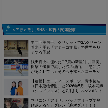
＜ア行＞選手
,
SNS・広告
の関連記事
中井亜美選手、クリケットで3Aクリーン
着氷今季も「アミーゴ旋風」で世界を魅
了する予感
浅田真央に憧れた“17歳の新星”中井亜美、
衝撃の優勝で流した涙の理由。「急に涙
があふれて…」その涙を拭ったコーチが
明かす秘話「負けず嫌い。もう一つ
は…」
【速報】エーティースポーツ、青木祐奈
（日本建物管財）と2026年5月、坂本花織
（シスメックス）と7月よりマネジメント
契約を締結！
マリニン「アリサ、バックフリップで飛
び越える？」グレン「絶対ダメ！！！」