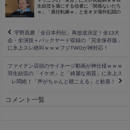
マリニンの「失言」にスレ民紛糾ｗｗ羽
生結弦を盾にする信者に「関係ないだろ
ｗ」「責任転嫁ｗ」と全オタ場外乱闘の
泥沼化に震えて草ｗ
宇野昌磨「全日本列伝」再放送決定！全13大
会・全演技＋バックヤード収録の「完全保存版」
に氷上スレ絶叫ｗｗｗフジTWOが神対応！
ファイテン店頭のサイネージ動画が神仕様ｗｗｗ
羽生結弦の「イケボ」と「綺麗な画質」に氷上ス
レ悶絶！「声がちゃんと聴こえる」と歓喜！
コメント一覧