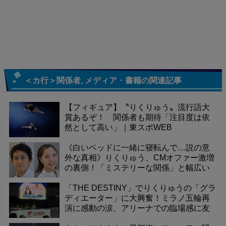
＜カ行＞関係者
,
メディア・書籍
の関連記事
【フィギュア】〝りくりゅう〟流行語大
賞あるぞ！ 関係者も期待「注目度は依
然として高い」｜東スポWEB
《白いベッドに一緒に寝転んで…説の意
外な真相》りくりゅう、CMオファー激増
の裏側！「ミステリーな関係」と幅広い
層から好感を得る秘密を深掘り
「THE DESTINY」でりくりゅうの「グラ
ディエーター」に大興奮！ミラノ五輪再
演に感動の涙、アリーナでの臨場感に友
人たちもフィギュアの虜に。