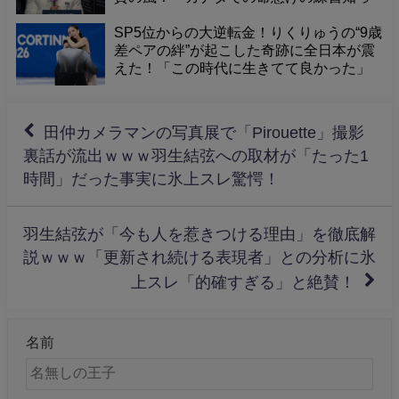
てるから涙が止まらん」の声殺到
SP5位からの大逆転金！りくりゅうの“9歳
差ペアの絆”が起こした奇跡に全日本が震
えた！「この時代に生きてて良かった」
と感動の声が止まらない
田仲カメラマンの写真展で「Pirouette」撮影
裏話が流出ｗｗｗ羽生結弦への取材が「たった1
時間」だった事実に氷上スレ驚愕！
羽生結弦が「今も人を惹きつける理由」を徹底解
説ｗｗｗ「更新され続ける表現者」との分析に氷
上スレ「的確すぎる」と絶賛！
名前