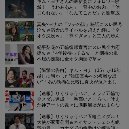
キム・ヨナさんの最新姿にフォロワー騒
然！「うわあああ」「背中のお肉」「信
じられない」「なんてことだ」と衝撃広
がる
真央×ヨナの「ソチの涙」秘話にスレ民号
泣ｗｗ宿命のライバルを超えた絆に「全
オタ沈没ｗ」「尊すぎｗ」と二人の歩ん
だ道に震えて草ｗ
紀平梨花の五輪復帰宣言にスレ民全力応
援ｗｗ「4年後待ってるｗ」と期待の嵐！
不屈の逆襲に全オタ胸熱で草ｗ
【衝撃の告白】キム・ヨナ（35）が16年
越しに明かした“浅田真央への複雑な思
い”「あの執拗な比較に真央が泣き出し
て…」露出を避けてきた女王の、引退後
の結婚生活と本音！
【速報】りくりゅうペア、ミラノ五輪で
金メダル達成「一番高いところへ」叶え
た神アートの数々に涙腺崩壊が止まらな
い
【速報】りくりゅうペア五輪金メダル！
大使が家宝公開＆ネイサン・チェンも絶
賛の嵐！「カナダでの命懸けの練習知っ