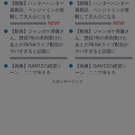
【朗報】ハンターハンター
【朗報】ハンターハンター
最新話、ベンジャミンが覚
最新話、ベンジャミンが覚
醒して主人公になる
醒して主人公になる
wwwwwwwwwww
NEW!
wwwwwwwwwww
NEW!
【動画】ジャンポケ斉藤さ
【動画】ジャンポケ斉藤さ
ん、懲役7年の求刑受けた
ん、懲役7年の求刑受けた
あとのTikTokライブ配信が
あとのTikTokライブ配信が
ヤバすぎると話題に
ヤバすぎると話題に
wwwwwwwwwwwwwwwwwwww
wwwwwwwwwwwwwwwwww
NEW!
【画像】GANTZの絶望シ
【画像】GANTZの絶望シ
ーン、ここで決まる
ーン、ここで決まる
wwww
NEW!
wwww
NEW!
スポンサーリンク
Powered by livedoor 相互
Powered by livedoor 相互
RSS
RSS