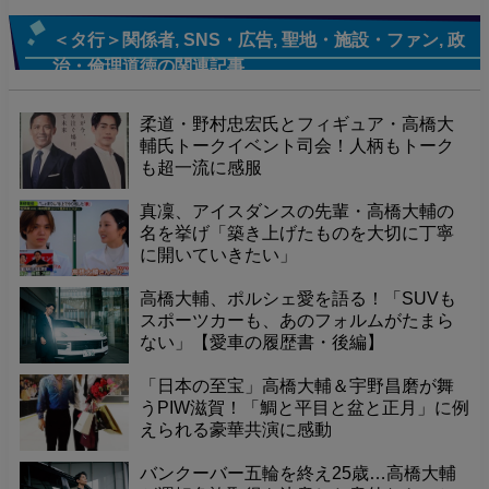
＜タ行＞関係者
,
SNS・広告
,
聖地・施設・ファン
,
政
治・倫理道徳
の関連記事
柔道・野村忠宏氏とフィギュア・高橋大
輔氏トークイベント司会！人柄もトーク
も超一流に感服
真凜、アイスダンスの先輩・高橋大輔の
名を挙げ「築き上げたものを大切に丁寧
に開いていきたい」
高橋大輔、ポルシェ愛を語る！「SUVも
スポーツカーも、あのフォルムがたまら
ない」【愛車の履歴書・後編】
「日本の至宝」高橋大輔＆宇野昌磨が舞
うPIW滋賀！「鯛と平目と盆と正月」に例
えられる豪華共演に感動
バンクーバー五輪を終え25歳…高橋大輔