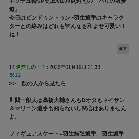
手ソチ五輪SP史上初100点超えの「パリの散歩
道」
今日はビンドゥンドゥン~羽生選手はキャラク
ターとの絡みはどれも皆んなを和ませ可愛い！
ね！
返信
14
名無しの王子
: 2026年01月19日 21:33
※12
>>一般の人から見たら
世間一般人は高橋大輔さんもDオタもネイサン
＆マリニン選手も知らないし関心はありません
よ。
フィギュアスケート=羽生結弦選手。羽生選手