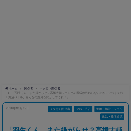
ホーム
関係者
＜タ行＞関係者
「羽生くん、また嫌がらせ？高橋大輔ファンとの因縁は終わらないのか。いつまで続
く泥沼バトル、みんなの意見を聞かせてくれ！」
2026年01月19日
＜タ行＞関係者
SNS・広告
聖地・施設・ファン
政治・倫理道徳
「羽生くん、また嫌がらせ？高橋大輔