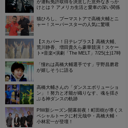
が運転免許取得を決意した意外なきっか
けとは？ アメリカ生活と愛車の深い関係
【GQ JAPAN】
猫ひろし、プーマストアで高橋大輔とニ
ャー！スーパースターの人気に驚嘆
【スカパー！日テレプラス】高橋大輔、
荒川静香、増田貴久ら豪華競演！スケー
ト×音楽×演劇「The MELT」7/25(土)17時
放送！
「憧れは高橋大輔選手です」宇野昌磨君
が嬉しそうに語る
高橋大輔さんの「ダンスエボリューショ
ン」！努力と才能が織りなす、魂を揺さ
ぶる神ダンスの軌跡
PIW新シーズン開幕前夜！町田樹が導くス
ペシャルトークに村元哉中・高橋大輔・
小林宏一が登壇！