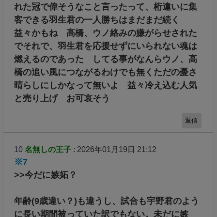
れた冠で偉そうなこと言ったって、桁違いに集
客できる羽生君の一人勝ちはまだまだ続く
益々かもね 高橋、ウノ絡みの嫌がらせされた
でそれで、羽生君を応援せずにいられない魂は
燃えるのであった してる事がなんらウノ、高
橋の追い風につながるわけでも無くただの憂さ
晴らしにしかなって無いよ 益々冷え込む人気
と売り上げ お可哀そう
返信
10
名無しの王子
: 2026年01月19日 21:12
※7
>>今だに嫉妬？
年齢(9歳違い？)も違うし、試合も宇野君のよう
に長い期間被っていた訳でもない。未だに嫉