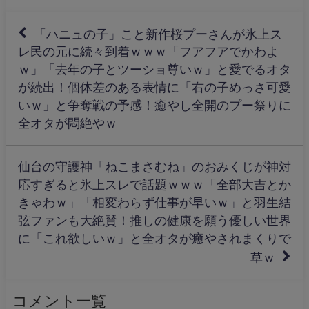
「ハニュの子」こと新作桜プーさんが氷上ス
レ民の元に続々到着ｗｗｗ「フアフアでかわよ
ｗ」「去年の子とツーショ尊いｗ」と愛でるオタ
が続出！個体差のある表情に「右の子めっさ可愛
いｗ」と争奪戦の予感！癒やし全開のプー祭りに
全オタが悶絶やｗ
仙台の守護神「ねこまさむね」のおみくじが神対
応すぎると氷上スレで話題ｗｗｗ「全部大吉とか
きゃわｗ」「相変わらず仕事が早いｗ」と羽生結
弦ファンも大絶賛！推しの健康を願う優しい世界
に「これ欲しいｗ」と全オタが癒やされまくりで
草ｗ
コメント一覧