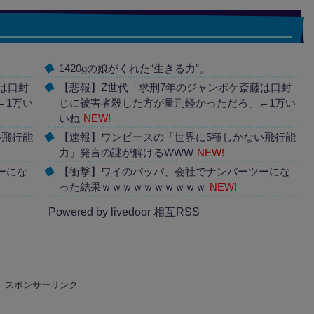
1420gの娘がくれた“生きる力”。
は口封
【悲報】Z世代「求刑7年のジャンポケ斎藤は口封
←1万い
じに被害者殺した方が量刑軽かっただろ」←1万い
いね
NEW!
い飛行能
【速報】ワンピースの「世界に5種しかない飛行能
力」発言の謎が解けるWWW
NEW!
ーにな
【衝撃】ワイのパッパ、会社でナンバーツーにな
った結果ｗｗｗｗｗｗｗｗｗｗ
NEW!
Powered by livedoor 相互RSS
スポンサーリンク