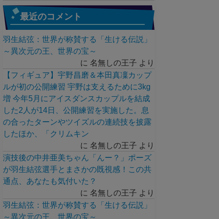
最近のコメント
羽生結弦：世界が称賛する「生ける伝説」
～異次元の王、世界の宝～
に
名無しの王子
より
【フィギュア】宇野昌磨＆本田真凜カップ
ルが初の公開練習 宇野は支えるために3kg
増 今年5月にアイスダンスカップルを結成
した2人が14日、公開練習を実施した。息
の合ったターンやツイズルの連続技を披露
したほか、「クリムキン
に
名無しの王子
より
演技後の中井亜美ちゃん「んー？」ポーズ
が羽生結弦選手とまさかの既視感！この共
通点、あなたも気付いた？
に
名無しの王子
より
羽生結弦：世界が称賛する「生ける伝説」
～異次元の王、世界の宝～