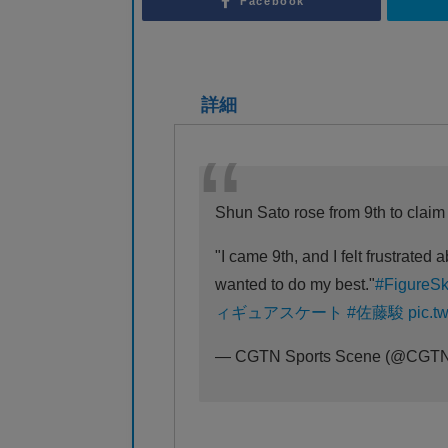
Facebook
詳細
Shun Sato rose from 9th to claim 
"I came 9th, and I felt frustrated a
wanted to do my best."
#FigureSk
ィギュアスケート
#佐藤駿
pic.t
— CGTN Sports Scene (@CGTN