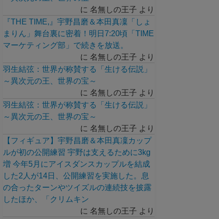
に
名無しの王子
より
『THE TIME,』宇野昌磨＆本田真凜「しょ
まりん」舞台裏に密着！明日7:20頃「TIME
マーケティング部」で続きを放送。
に
名無しの王子
より
羽生結弦：世界が称賛する「生ける伝説」
～異次元の王、世界の宝～
に
名無しの王子
より
羽生結弦：世界が称賛する「生ける伝説」
～異次元の王、世界の宝～
に
名無しの王子
より
【フィギュア】宇野昌磨＆本田真凜カップ
ルが初の公開練習 宇野は支えるために3kg
増 今年5月にアイスダンスカップルを結成
した2人が14日、公開練習を実施した。息
の合ったターンやツイズルの連続技を披露
したほか、「クリムキン
に
名無しの王子
より