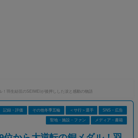
！羽生結弦のSEIMEIが後押しした涙と感動の物語
記録・評価
その他冬季五輪
＜サ行＞選手
SNS・広告
聖地・施設・ファン
メディア・書籍
9位から大逆転の銅メダル！羽