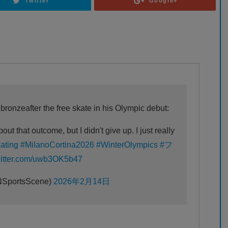
Twitter
Google+
bronzeafter the free skate in his Olympic debut:
bout that outcome, but I didn't give up. I just really
ating
#MilanoCortina2026
#WinterOlympics
#フ
witter.com/uwb3OK5b47
SportsScene)
2026年2月14日