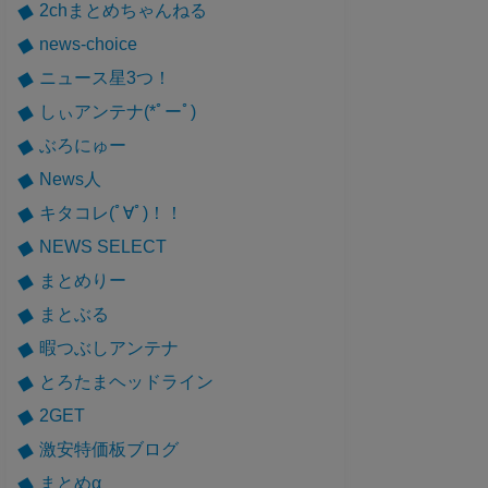
2chまとめちゃんねる
news-choice
ニュース星3つ！
しぃアンテナ(*ﾟーﾟ)
ぶろにゅー
News人
キタコレ(ﾟ∀ﾟ)！！
NEWS SELECT
まとめりー
まとぶる
暇つぶしアンテナ
とろたまヘッドライン
2GET
激安特価板ブログ
まとめα