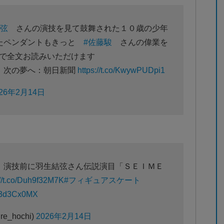
結弦
さんの演技を見て鼓舞された１０歳の少年
れたペンダントもきっと
#佐藤駿
さんの偉業を
1まで全文お読みいただけます
、次の夢へ：朝日新聞
https://t.co/KwywPUDpi1
026年2月14日
 演技前に羽生結弦さん伝説演目「ＳＥＩＭＥ
://t.co/Duh9f32M7K
#フィギュアスケート
qH3d3Cx0MX
e_hochi)
2026年2月14日