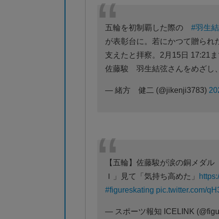
五輪を初制覇した際の
#羽生
が表彰台に。若にかつて贈ら
支えたと拝察。2月15日 17:2
佐藤駿 羽生結弦さんをめざし
— 緒方 健二 (@jikenji3783)
2
【五輪】佐藤駿が涙の銅メダル
Ｉ」見て「気持ち高めた」
https
#figureskating
pic.twitter.com/
— スポーツ報知 ICELINK (@figur