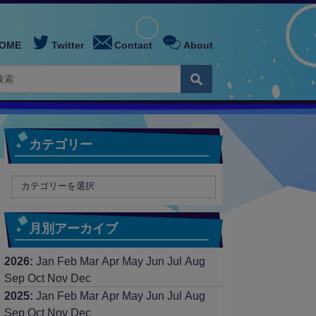
OME
Twitter
Contact
About
カテゴリー
月別アーカイブ
2026
:
Jan
Feb
Mar
Apr
May
Jun
Jul
Aug
Sep
Oct
Nov
Dec
2025
:
Jan
Feb
Mar
Apr
May
Jun
Jul
Aug
Sep
Oct
Nov
Dec