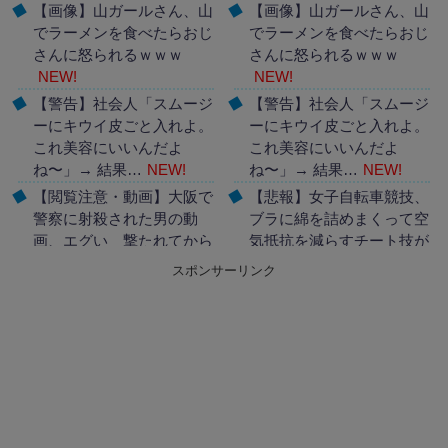
【画像】山ガールさん、山
【画像】山ガールさん、山
でラーメンを食べたらおじ
でラーメンを食べたらおじ
さんに怒られるｗｗｗ
さんに怒られるｗｗｗ
NEW!
NEW!
【警告】社会人「スムージ
【警告】社会人「スムージ
ーにキウイ皮ごと入れよ。
ーにキウイ皮ごと入れよ。
これ美容にいいんだよ
これ美容にいいんだよ
ね〜」→ 結果…
NEW!
ね〜」→ 結果…
NEW!
【閲覧注意・動画】大阪で
【悲報】女子自転車競技、
警察に射殺された男の動
ブラに綿を詰めまくって空
画、エグい 撃たれてから
気抵抗を減らすチート技が
叫びながら苦しみもがいて
発覚ｗｗｗ
NEW!
スポンサーリンク
死ぬ
NEW!
Powered by livedoor 相互
Powered by livedoor 相互
RSS
RSS