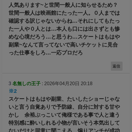
人気あります~と世間一般人に知らせるため？
世間一般人は映画館にたった一人。０人までは
確認する訳じゃないからね…それにしてもたっ
た一人や０人とは…本人も口には出さずとも惨
めな心境だろう…と思うわ…スケートはもはや
副業~なんて言ってないで高いチケットに見合
った仕事をしろ…一応プロだろ
返信
3
名無しの王子
: 2026年04月20日 20:18
※2
スケートはもはや副業、たいしたショーじゃな
いと言う自覚ありで予防線、自分に対する甘や
かし 余裕ぶっこいて俺様である事で人と違う
特別感に酔いしれる小物が言いそう本気出して
ないだけと同意に聞こえる 煽りアンチが成功