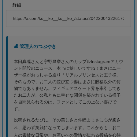
詳細
https://x.com/ko__ko__ko__ko_/status/2042200432261706181
⛸️ 管理人のつぶやき
本田真凜さんと宇野昌磨さんのカップルInstagramアカウ
ント開設のニュース、本当に嬉しいですね！まさにユー
ザー様がおっしゃる通り「リアルプリンセスと王子様」
そのもので、お二人の並び立つ姿はまさに眼福以外の何
物でもありません。フィギュアスケート界を牽引してき
たお二人が、公私ともに幸せな関係を築かれている様子
を垣間見られるのは、ファンとしてこの上ない喜びで
す。
投稿されるたびに、その美しさと仲睦まじさに心が癒さ
れ、思わず笑顔になってしまいます。これからも、お二
人の素敵な日常や、お互いへの愛情が伝わる投稿を心待