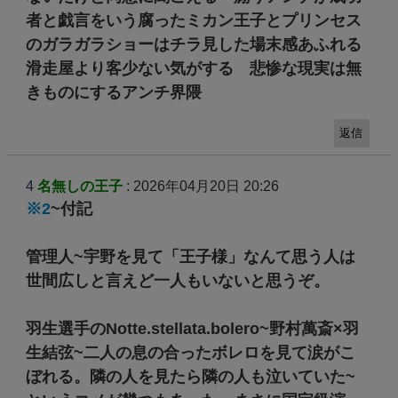
者と戯言をいう腐ったミカン王子とプリンセス
のガラガラショーはチラ見した場末感あふれる
滑走屋より客少ない気がする 悲惨な現実は無
きものにするアンチ界隈
返信
4
名無しの王子
: 2026年04月20日 20:26
※2
~付記
管理人~宇野を見て「王子様」なんて思う人は
世間広しと言えど一人もいないと思うぞ。
羽生選手のNotte.stellata.bolero~野村萬斎×羽
生結弦~二人の息の合ったボレロを見て涙がこ
ぼれる。隣の人を見たら隣の人も泣いていた~