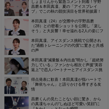
エール
しょまりんから緊急コメント到着！宇野
昌磨＆本田真凜、夏の「アイスブレイ
ブ」でこの秋の競技演目を世界初披露！
本田真凜（24）が交際中の宇野昌磨
（28）との密着ショットを公開し「楽し
そう」と大反響！幸せ溢れる2人の姿にフ
ァンも歓喜。---
本田真凜、アイスダンス挑戦で公開され
た“過酷トレーニングの代償”に驚きと共感
の声
本田真凜“減量飯＆内出血”明かし「超絶努
力している」ファンから相次ぐ声援“美容
返上”で恋人パートナーとアイスダンス挑
戦
得点発表に歓喜！本田真凜が指ハートで
「舞依ちゃん」と語りかける尊すぎる友
情
昌磨くんの見たことない顔に驚き、から
の真凜ちゃんの“しぬほど可愛い笑顔”に
『あかん…』となった瞬間