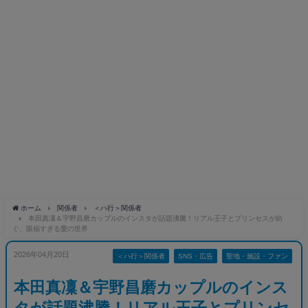
ホーム
関係者
＜ハ行＞関係者
本田真凜＆宇野昌磨カップルのインスタが話題沸騰！リアル王子とプリンセスが紡
ぐ、眼福すぎる愛の世界
2026年04月20日
＜ハ行＞関係者
SNS・広告
聖地・施設・ファン
本田真凜＆宇野昌磨カップルのインス
タが話題沸騰！リアル王子とプリンセ