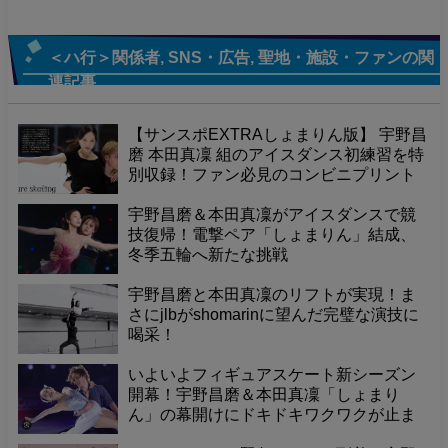
＜ハ行＞関係者
,
SNS・広告
,
聖地・施設・ファン
の関
連記事
【サンスポEXTRAしょまりん版】 宇野昌
磨 本田真凜 組のアイスダンス初練習を特
別収録！ファン必見のコンビニプリント
が全4種発売！全国で簡単購入！
宇野昌磨＆本田真凜がアイスダンスで競
技復帰！電撃ペア「しょまりん」結成、
冬季五輪へ新たな挑戦
宇野昌磨と本田真凜のリフトが実現！ま
さにjlbがshomarinに望んだ完璧な演技に
喝采！
いよいよフィギュアスケート新シーズン
開幕！宇野昌磨＆本田真凜「しょまり
ん」の幕開けにドキドキワクワクが止ま
らない！怪我なく笑顔のシーズンを願う