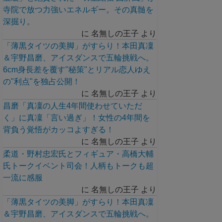
寺院で放つ力強いエネルギー。その真髄を
深掘り。
に
名無しの王子
より
「薄黒タイツの美脚」がすらり！本田真凜
＆宇野昌磨、アイスダンスで五輪挑戦へ。
6cm身長差を覆す"秘策"とリアル恋人ゆえ
の"利点"を独占公開！
に
名無しの王子
より
昌磨「真凜の人生4年間使わせていただ
く」に真凜「言い過ぎ」！女性の4年間を
背負う覚悟がカッコよすぎる！
に
名無しの王子
より
柔道・野村忠宏氏とフィギュア・高橋大輔
氏トークイベント司会！人柄もトークも超
一流に感服
に
名無しの王子
より
「薄黒タイツの美脚」がすらり！本田真凜
＆宇野昌磨、アイスダンスで五輪挑戦へ。