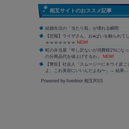
相互サイトのおススメ記事
結婚生活の「当たり前」が壊れる瞬間
【悲報】ライザさん、お●ぱいを触られて
ｗｗｗｗｗｗｗ
NEW!
町の弁当屋「申し訳ないが消費税1%にな
の分商品代を値上げするわ」
NEW!
【警告】社会人「スムージーにキウイ皮ご
よ。これ美容にいいんだよね〜」→ 結果…
Powered by livedoor 相互RSS