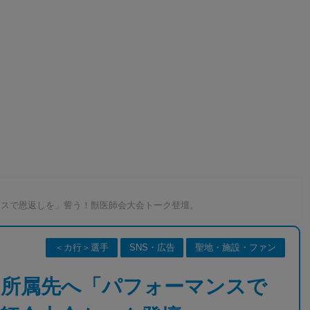
ンスで恩返しを」誓う！獣医師会大会トーク登壇。
＜カ行＞選手
SNS・広告
聖地・施設・ファン
、所属先へ「パフォーマンスで