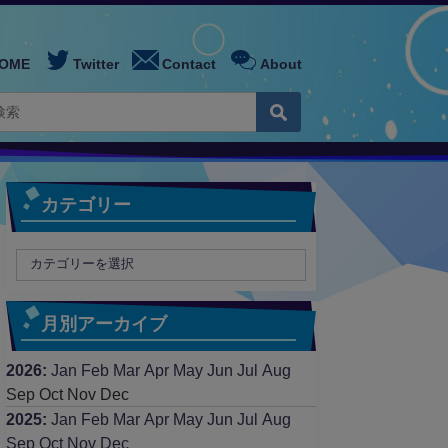
OME
Twitter
Contact
About
カテゴリー
月別アーカイブ
2026
:
Jan
Feb
Mar
Apr
May
Jun
Jul
Aug
Sep
Oct
Nov
Dec
2025
:
Jan
Feb
Mar
Apr
May
Jun
Jul
Aug
Sep
Oct
Nov
Dec