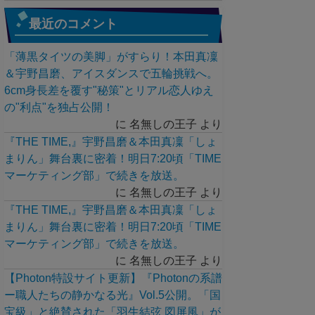
最近のコメント
「薄黒タイツの美脚」がすらり！本田真凜
＆宇野昌磨、アイスダンスで五輪挑戦へ。
6cm身長差を覆す"秘策"とリアル恋人ゆえ
の"利点"を独占公開！
に
名無しの王子
より
『THE TIME,』宇野昌磨＆本田真凜「しょ
まりん」舞台裏に密着！明日7:20頃「TIME
マーケティング部」で続きを放送。
に
名無しの王子
より
『THE TIME,』宇野昌磨＆本田真凜「しょ
まりん」舞台裏に密着！明日7:20頃「TIME
マーケティング部」で続きを放送。
に
名無しの王子
より
【Photon特設サイト更新】『Photonの系譜
ー職人たちの静かなる光』Vol.5公開。「国
宝級」と絶賛された「羽生結弦 図屏風」が