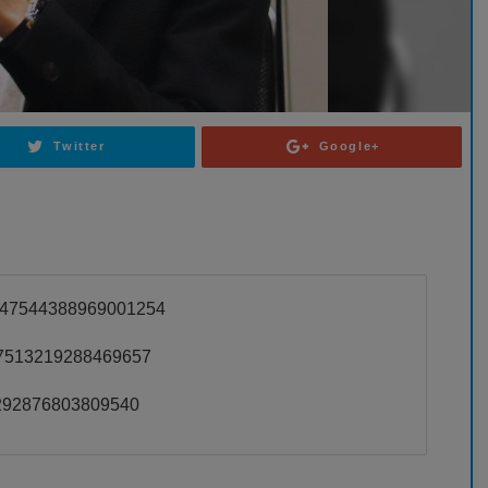
Twitter
Google+
s/2047544388969001254
2047513219288469657
48292876803809540