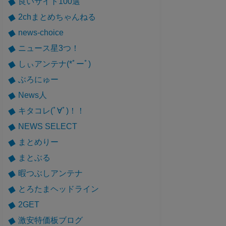
良いサイト100選
2chまとめちゃんねる
news-choice
ニュース星3つ！
しぃアンテナ(*ﾟーﾟ)
ぶろにゅー
News人
キタコレ(ﾟ∀ﾟ)！！
NEWS SELECT
まとめりー
まとぶる
暇つぶしアンテナ
とろたまヘッドライン
2GET
激安特価板ブログ