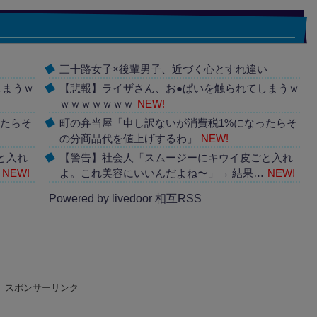
三十路女子×後輩男子、近づく心とすれ違い
しまうｗ
【悲報】ライザさん、お●ぱいを触られてしまうｗ
ｗｗｗｗｗｗｗ
NEW!
ったらそ
町の弁当屋「申し訳ないが消費税1%になったらそ
の分商品代を値上げするわ」
NEW!
と入れ
【警告】社会人「スムージーにキウイ皮ごと入れ
NEW!
よ。これ美容にいいんだよね〜」→ 結果…
NEW!
Powered by livedoor 相互RSS
スポンサーリンク