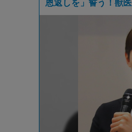
恩返しを」誓う！獣医