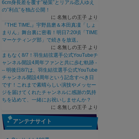
6cm身長差を覆す"秘策"とリアル恋人ゆえ
の"利点"を独占公開！
に
名無しの王子
より
『THE TIME,』宇野昌磨＆本田真凜「しょ
まりん」舞台裏に密着！明日7:20頃「TIME
マーケティング部」で続きを放送。
に
名無しの王子
より
まもなく8/7！羽生結弦選手公式YouTubeチ
ャンネル開設4周年ファンと共に歩む軌跡 -
-- 明後日8/7は、羽生結弦選手公式YouTube
チャンネル開設4周年という記念すべき日
です！これまで素晴らしい演技やメッセー
ジを届けてくれたチャンネルに感謝の気持
ちを込めて、一緒にお祝いしませんか？
に
名無しの王子
より
アンテナサイト