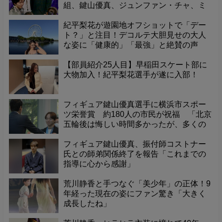
組、鍵山優真、ジュンファン・チャ、ミ
ハイル・シャイドロフが舞台裏でスタン
バイ！
紀平梨花が遊園地オフショットで「デー
ト？」と注目！デコルテ大胆見せの大人
な姿に「健康的」「最強」と絶賛の声
【部員紹介25人目】早稲田スケート部に
大物加入！紀平梨花選手が遂に入部！
フィギュア鍵山優真選手に横浜市スポー
ツ栄誉賞 約180人の市民が祝福 「北京
五輪後は悔しい時間多かったが、多くの
人に支えられ2大会連続メダル獲得でき
た」
フィギュア鍵山優真、振付師コストナー
氏との師弟関係終了を報告「これまでの
指導に心から感謝」
荒川静香と手つなぐ「美少年」の正体！9
年経った現在の姿にファン驚き「大きく
成長したね」