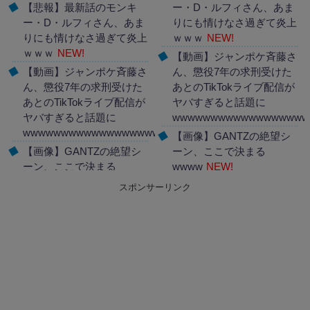
【悲報】最新話のモンキ
ー・D・ルフィさん、あま
ー・D・ルフィさん、あま
りにも情けなさ過ぎて炎上
りにも情けなさ過ぎて炎上
ｗｗｗ
NEW!
ｗｗｗ
NEW!
【動画】ジャンポケ斉藤さ
【動画】ジャンポケ斉藤さ
ん、懲役7年の求刑受けた
ん、懲役7年の求刑受けた
あとのTikTokライブ配信が
あとのTikTokライブ配信が
ヤバすぎると話題に
ヤバすぎると話題に
wwwwwwwwwwwwwwwwww
wwwwwwwwwwwwwwwwwwww
NEW!
【画像】GANTZの絶望シ
【画像】GANTZの絶望シ
ーン、ここで決まる
ーン、ここで決まる
wwww
NEW!
wwww
NEW!
スポンサーリンク
Powered by livedoor 相互
Powered by livedoor 相互
RSS
RSS