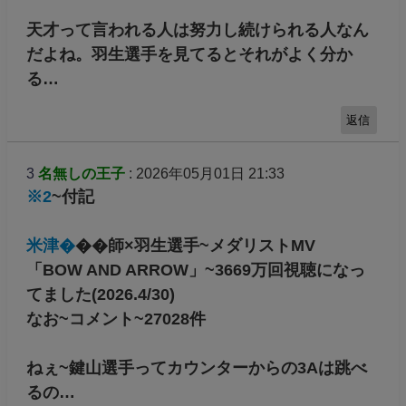
天才って言われる人は努力し続けられる人なん
だよね。羽生選手を見てるとそれがよく分か
る…
返信
3
名無しの王子
: 2026年05月01日 21:33
※2
~付記
米津�
��師×羽生選手~メダリストMV
「BOW AND ARROW」~3669万回視聴になっ
てました(2026.4/30)
なお~コメント~27028件
ねぇ~鍵山選手ってカウンターからの3Aは跳べ
るの…