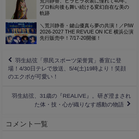
荒川静香、ヒラヒラ衣装に憧れて40年。
プロ転向後も舞い続ける変幻自在な美の
軌跡
＼荒川静香・鍵山優真ら夢の共演！／PIW
2026-2027 THE REVUE ON ICE 横浜公演
先行販売中！7/17-20開催！
羽生結弦「県民スポーツ栄誉賞」番宣に登
場！4/30日テレで放送、5/4(土)19時より！笑顔
のエクボが可愛い！
羽生結弦、31歳の『REALIVE』。研ぎ澄まされ
た体・技・心が織りなす感動の物語
コメント一覧