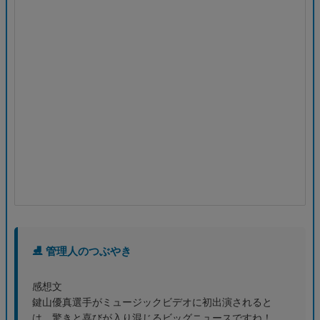
⛸️ 管理人のつぶやき
感想文
鍵山優真選手がミュージックビデオに初出演されると
は、驚きと喜びが入り混じるビッグニュースですね！