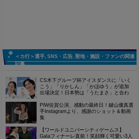
＜カ行＞選手
,
SNS・広告
,
聖地・施設・ファン
の関連
記事
CS木下グループ杯アイスダンスに「いく
こう」「りかしん」「かほゆう」が追加
出場決定！日本勢は「うたまさ」と合わ
せて4組体制に！
PIW佐賀公演、感動の最終日！鍵山優真選
手Instagramより、感謝のショット＆動画
集
【ワールドユニバーシティゲームス】
Galaフィナーレ直前！笑顔輝く可愛い3人