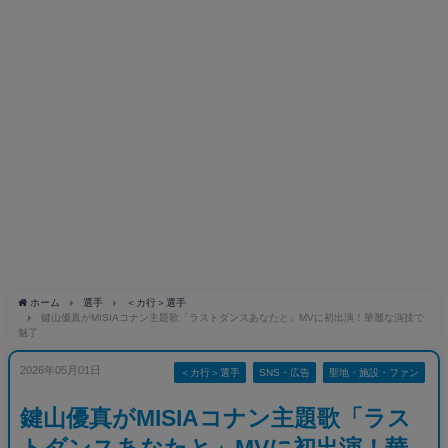
ホーム
選手
＜カ行＞選手
鍵山優真がMISIAコナン主題歌「ラストダンスあなたと」MVに初出演！華麗な演技で
魅了
2026年05月01日
＜カ行＞選手
SNS・広告
聖地・施設・ファン
鍵山優真がMISIAコナン主題歌「ラス
トダンスあなたと」MVに初出演！華