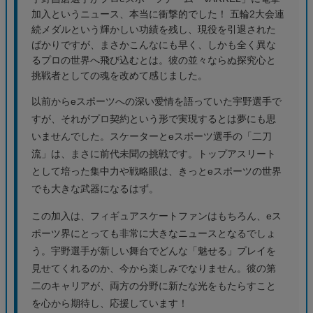
加入というニュース、本当に衝撃的でした！ 五輪2大会連
続メダルという輝かしい功績を残し、現役を引退された
ばかりですが、まさかこんなにも早く、しかも全く異な
るプロの世界へ飛び込むとは。彼の並々ならぬ探究心と
挑戦者としての魂を改めて感じました。
以前からeスポーツへの深い愛情を語っていた宇野選手で
すが、それがプロ契約という形で実現するとは夢にも思
いませんでした。スケーターとeスポーツ選手の「二刀
流」は、まさに前代未聞の挑戦です。トップアスリート
として培った集中力や戦略眼は、きっとeスポーツの世界
でも大きな武器になるはず。
この加入は、フィギュアスケートファンはもちろん、eス
ポーツ界にとっても非常に大きなニュースとなるでしょ
う。宇野選手が新しい舞台でどんな「魅せる」プレイを
見せてくれるのか、今から楽しみでなりません。彼の第
二のキャリアが、両方の分野に新たな光をもたらすこと
を心から期待し、応援しています！