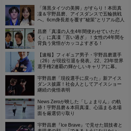
「薄黒タイツの美脚」がすらり！本田真
凜＆宇野昌磨、アイスダンスで五輪挑戦
へ。6cm身長差を覆す"秘策"とリアル恋人
ゆえの"利点"を独占公開！
昌磨「真凜の人生4年間使わせていただ
く」に真凜「言い過ぎ」！女性の4年間を
背負う覚悟がカッコよすぎる！
【速報】フィギュア男子・宇野昌磨選手
（26）が現役引退を発表。22、23年世界
選手権2連覇の輝かしいキャリアに幕。
宇野昌磨「現役選手に戻った」新アイス
ダンス披露！社会人としてアイスショー
継続の覚悟表明
News Zeroが映した「しょまりん」の軌
跡！宇野昌磨＆本田真凜、心温まる名場
面を厳選切り取り
宇野昌磨『Ice Brave』で見せた競技者と
表現者の顔。「できるようになりたい」