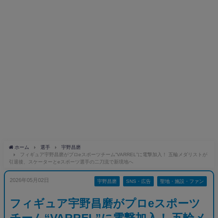
ホーム
選手
宇野昌磨
フィギュア宇野昌磨がプロeスポーツチーム“VARREL”に電撃加入！ 五輪メダリストが
引退後、スケーターとeスポーツ選手の二刀流で新境地へ
2026年05月02日
宇野昌磨
SNS・広告
聖地・施設・ファン
フィギュア宇野昌磨がプロeスポーツ
チーム“VARREL”に電撃加入！ 五輪メ