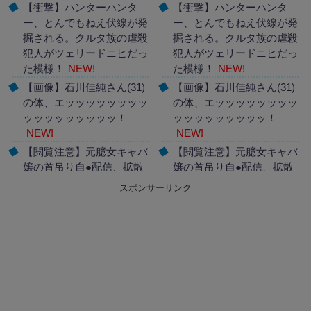
【衝撃】ハンターハンタ
【衝撃】ハンターハンタ
ー、とんでもねえ伏線が発
ー、とんでもねえ伏線が発
掘される。クルタ族の虐殺
掘される。クルタ族の虐殺
犯人がツェリードニヒだっ
犯人がツェリードニヒだっ
た模様！
NEW!
た模様！
NEW!
【画像】石川佳純さん(31)
【画像】石川佳純さん(31)
の体、エッッッッッッッッ
の体、エッッッッッッッッ
ッッッッッッッッッ！
ッッッッッッッッッ！
NEW!
NEW!
【閲覧注意】元臆女キャバ
【閲覧注意】元臆女キャバ
嬢の首吊り自●配信、拡散
嬢の首吊り自●配信、拡散
されまくって終わるｗｗｗ
されまくって終わるｗｗｗ
スポンサーリンク
ｗｗｗｗ
NEW!
ｗｗｗｗ
NEW!
Powered by livedoor 相互
Powered by livedoor 相互
RSS
RSS