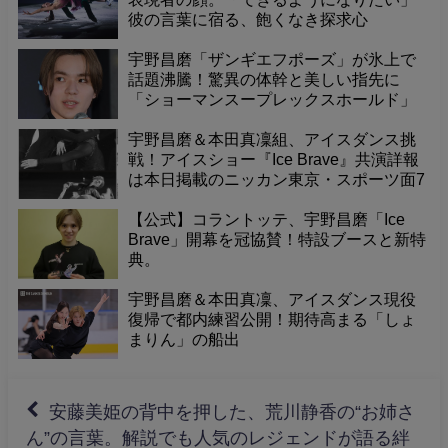
彼の言葉に宿る、飽くなき探求心
宇野昌磨「ザンギエフポーズ」が氷上で
話題沸騰！驚異の体幹と美しい指先に
「ショーマンスープレックスホールド」
とファン熱狂！
宇野昌磨＆本田真凜組、アイスダンス挑
戦！アイスショー『Ice Brave』共演詳報
は本日掲載のニッカン東京・スポーツ面7
面で！
【公式】コラントッテ、宇野昌磨「Ice
Brave」開幕を冠協賛！特設ブースと新特
典。
宇野昌磨＆本田真凜、アイスダンス現役
復帰で都内練習公開！期待高まる「しょ
まりん」の船出
安藤美姫の背中を押した、荒川静香の“お姉さ
ん”の言葉。解説でも人気のレジェンドが語る絆