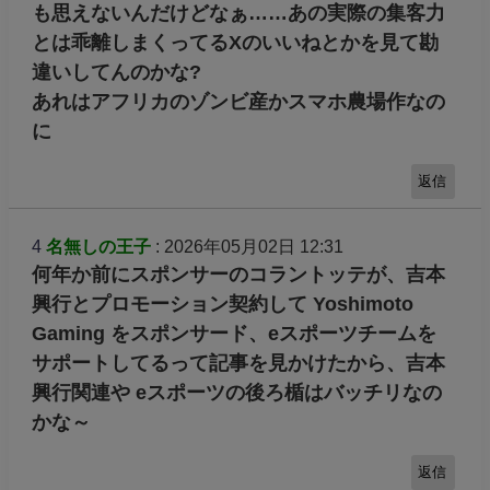
も思えないんだけどなぁ……あの実際の集客力
とは乖離しまくってるXのいいねとかを見て勘
違いしてんのかな?
あれはアフリカのゾンビ産かスマホ農場作なの
に
返信
4
名無しの王子
: 2026年05月02日 12:31
何年か前にスポンサーのコラントッテが、吉本
興行とプロモーション契約して Yoshimoto
Gaming をスポンサード、eスポーツチームを
サポートしてるって記事を見かけたから、吉本
興行関連や eスポーツの後ろ楯はバッチリなの
かな～
返信