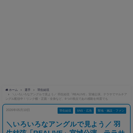
ホーム
選手
羽生結弦
＼いろいろなアングルで見よう／ 羽生結弦「REALIVE」宮城公演、テラサでマルチア
ングル配信中！リンク横・正面・全身など、6つの視点であの感動を何度でも
2026年05月10日
羽生結弦
SNS・広告
聖地・施設・ファン
＼いろいろなアングルで見よう／ 羽
生結弦「REALIVE」宮城公演、テラサ