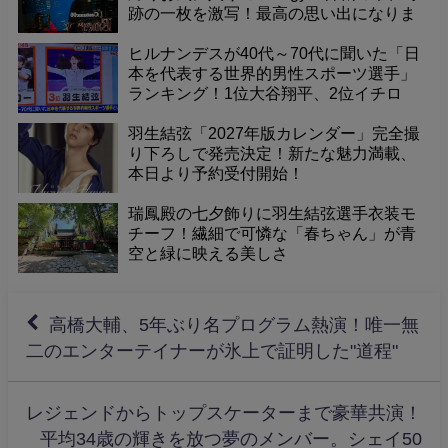
跡の一枚を激写！最高の思い出になりま
した
ヒルナンデスが40代～70代に聞いた「日
本を代表する世界的男性スポーツ選手」
ランキング！1位大谷翔平、2位イチロ
ー、そして3位に羽生結弦くんが選出！
羽生結弦「2027年版カレンダー」完全撮
り下ろしで発売決定！新たな魅力満載、
本日より予約受付開始！
瑞鳳殿の七夕飾りに羽生結弦選手衣装モ
チーフ！繊細で可憐な「春ちゃん」が青
空と緑に映える美しさ
高橋大輔、5年ぶり名プログラム熱演！唯一無
二のエンターテイナーが氷上で証明した"道程"
レジェンドからトップスケーターまで豪華共演！
平均34歳の輝きを放つ夢のメンバー。シェイ50