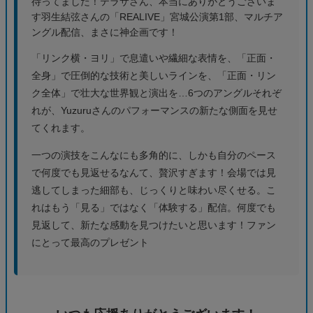
待ってました！テラサさん、本当にありがとうございま
す羽生結弦さんの「REALIVE」宮城公演第1部、マルチア
ングル配信、まさに神企画です！
「リンク横・ヨリ」で息遣いや繊細な表情を、「正面・
全身」で圧倒的な技術と美しいラインを、「正面・リン
ク全体」で壮大な世界観と演出を…6つのアングルそれぞ
れが、Yuzuruさんのパフォーマンスの新たな側面を見せ
てくれます。
一つの演技をこんなにも多角的に、しかも自分のペース
で何度でも見返せるなんて、贅沢すぎます！会場では見
逃してしまった細部も、じっくりと味わい尽くせる。こ
れはもう「見る」ではなく「体験する」配信。何度でも
見返して、新たな感動を見つけたいと思います！ファン
にとって最高のプレゼント