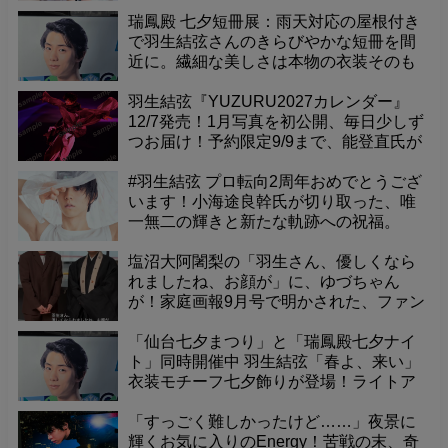
最新撮り下ろし、能登直氏撮影の珠玉の
一冊！予約者限定販売を見逃すな！
瑞鳳殿 七夕短冊展：雨天対応の屋根付き
で羽生結弦さんのきらびやかな短冊を間
近に。繊細な美しさは本物の衣装そのも
の！
羽生結弦『YUZURU2027カレンダー』
12/7発売！1月写真を初公開、毎日少しず
つお届け！予約限定9/9まで、能登直氏が
捉えた珠玉の一枚をお見逃しなく！
#羽生結弦 プロ転向2周年おめでとうござ
います！小海途良幹氏が切り取った、唯
一無二の輝きと新たな軌跡への祝福。
塩沼大阿闍梨の「羽生さん、優しくなら
れましたね、お顔が」に、ゆづちゃん
が！家庭画報9月号で明かされた、ファン
悶絶の可愛すぎるエピソード
「仙台七夕まつり」と「瑞鳳殿七夕ナイ
ト」同時開催中 羽生結弦「春よ、来い」
衣装モチーフ七夕飾りが登場！ライトア
ップされた境内で、幻想的な夜を体験
「すっごく難しかったけど……」夜景に
輝くお気に入りのEnergy！苦戦の末、奇