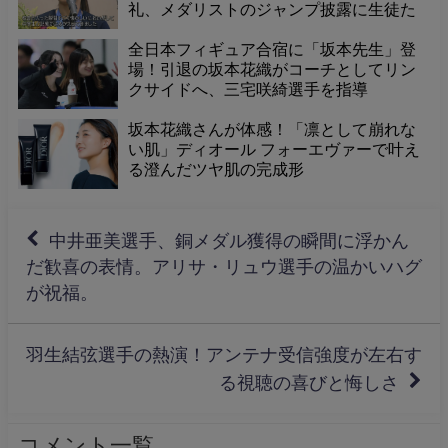
礼、メダリストのジャンプ披露に生徒た
ち大興奮！
全日本フィギュア合宿に「坂本先生」登
場！引退の坂本花織がコーチとしてリン
クサイドへ、三宅咲綺選手を指導
坂本花織さんが体感！「凛として崩れな
い肌」ディオール フォーエヴァーで叶え
る澄んだツヤ肌の完成形
中井亜美選手、銅メダル獲得の瞬間に浮かん
だ歓喜の表情。アリサ・リュウ選手の温かいハグ
が祝福。
羽生結弦選手の熱演！アンテナ受信強度が左右す
る視聴の喜びと悔しさ
コメント一覧