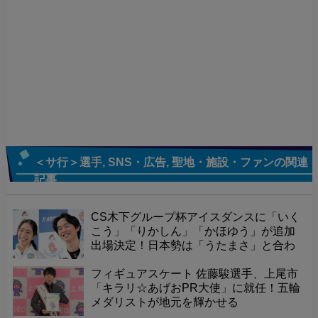
＜サ行＞選手
,
SNS・広告
,
聖地・施設・ファン
の関連
記事
CS木下グループ杯アイスダンスに「いく
こう」「りかしん」「かほゆう」が追加
出場決定！日本勢は「うたまさ」と合わ
せて4組体制に！
フィギュアスケート 佐藤駿選手、上尾市
「キラリ☆あげおPR大使」に就任！五輪
メダリストが地元を輝かせる