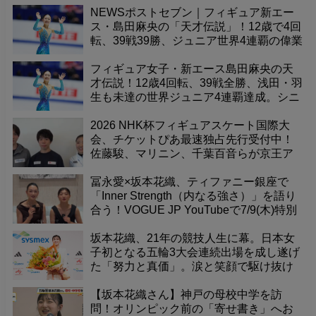
NEWSポストセブン｜フィギュア新エー
ス・島田麻央の「天才伝説」！12歳で4回
転、39戦39勝、ジュニア世界4連覇の偉業
はシニアでも？
フィギュア女子・新エース島田麻央の天
才伝説！12歳4回転、39戦全勝、浅田・羽
生も未達の世界ジュニア4連覇達成。シニ
ア無敗は？
2026 NHK杯フィギュアスケート国際大
会、チケットぴあ最速独占先行受付中！
佐藤駿、マリニン、千葉百音らが京王ア
リーナTOKYOに集結！11/27-29開催！選
手コメント動画も到着！
冨永愛×坂本花織、ティファニー銀座で
「Inner Strength（内なる強さ）」を語り
合う！VOGUE JP YouTubeで7/9(木)特別
クロストーク配信開始。 ---
坂本花織、21年の競技人生に幕。日本女
子初となる五輪3大会連続出場を成し遂げ
た「努力と真価」。涙と笑顔で駆け抜け
た彼女がフィギュア界にもたらしたも
の。
【坂本花織さん】神戸の母校中学を訪
問！オリンピック前の「寄せ書き」へお