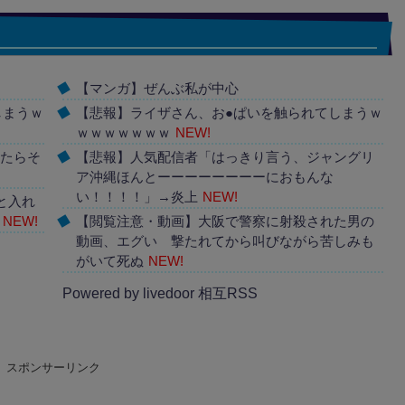
【マンガ】ぜんぶ私が中心
しまうｗ
【悲報】ライザさん、お●ぱいを触られてしまうｗ
ｗｗｗｗｗｗｗ
NEW!
ったらそ
【悲報】人気配信者「はっきり言う、ジャングリ
ア沖縄ほんとーーーーーーーーにおもんな
い！！！！」→炎上
NEW!
と入れ
NEW!
【閲覧注意・動画】大阪で警察に射殺された男の
動画、エグい 撃たれてから叫びながら苦しみも
がいて死ぬ
NEW!
Powered by livedoor 相互RSS
スポンサーリンク