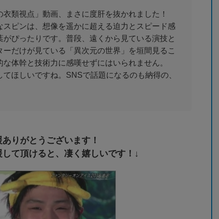
の衣類視点」動画、まさに度肝を抜かれました！
なスピンは、想像を遥かに超える迫力とスピード感
葉がぴったりです。普段、遠くから見ている演技と
ターだけが見ている「異次元の世界」を垣間見るこ
的な体幹と技術力に感嘆せずにはいられません。
してほしいですね。SNSで話題になるのも納得の、
援ありがとうございます！
援して頂けると、凄く嬉しいです！↓