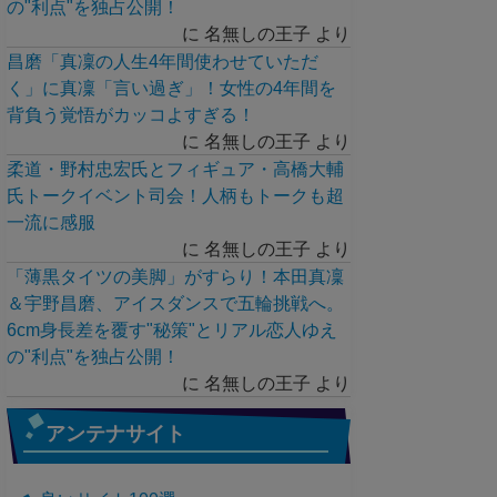
の"利点"を独占公開！
に
名無しの王子
より
昌磨「真凜の人生4年間使わせていただ
く」に真凜「言い過ぎ」！女性の4年間を
背負う覚悟がカッコよすぎる！
に
名無しの王子
より
柔道・野村忠宏氏とフィギュア・高橋大輔
氏トークイベント司会！人柄もトークも超
一流に感服
に
名無しの王子
より
「薄黒タイツの美脚」がすらり！本田真凜
＆宇野昌磨、アイスダンスで五輪挑戦へ。
6cm身長差を覆す"秘策"とリアル恋人ゆえ
の"利点"を独占公開！
に
名無しの王子
より
アンテナサイト