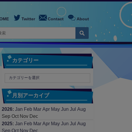
OME
Twitter
Contact
About
カテゴリー
月別アーカイブ
2026
:
Jan
Feb
Mar
Apr
May
Jun
Jul
Aug
Sep
Oct
Nov
Dec
2025
:
Jan
Feb
Mar
Apr
May
Jun
Jul
Aug
Sep
Oct
Nov
Dec