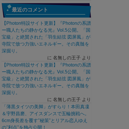
最近のコメント
【Photon特設サイト更新】『Photonの系譜
ー職人たちの静かなる光』Vol.5公開。「国
宝級」と絶賛された「羽生結弦 図屏風」が
寺院で放つ力強いエネルギー。その真髄を
深掘り。
に
名無しの王子
より
【Photon特設サイト更新】『Photonの系譜
ー職人たちの静かなる光』Vol.5公開。「国
宝級」と絶賛された「羽生結弦 図屏風」が
寺院で放つ力強いエネルギー。その真髄を
深掘り。
に
名無しの王子
より
「薄黒タイツの美脚」がすらり！本田真凜
＆宇野昌磨、アイスダンスで五輪挑戦へ。
6cm身長差を覆す"秘策"とリアル恋人ゆえ
の"利点"を独占公開！