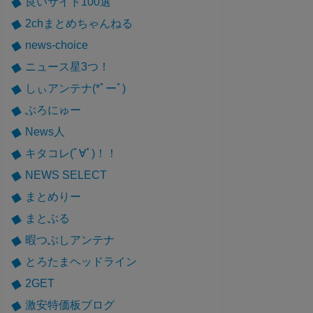
良いサイト100選
2chまとめちゃんねる
news-choice
ニュース星3つ！
しぃアンテナ(*ﾟーﾟ)
ぶろにゅー
News人
キタコレ(ﾟ∀ﾟ)！！
NEWS SELECT
まとめりー
まとぶる
暇つぶしアンテナ
とろたまヘッドライン
2GET
激安特価板ブログ