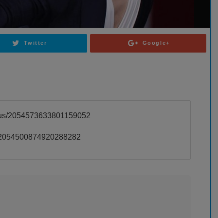
Twitter
Google+
atus/2054573633801159052
us/2054500874920288282