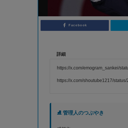
Facebook
詳細
https://x.com/emogram_sankei/st
https://x.com/shoutube1217/stat
⛸️ 管理人のつぶやき