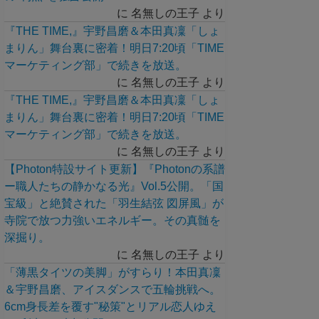
に
名無しの王子
より
『THE TIME,』宇野昌磨＆本田真凜「しょ
まりん」舞台裏に密着！明日7:20頃「TIME
マーケティング部」で続きを放送。
に
名無しの王子
より
『THE TIME,』宇野昌磨＆本田真凜「しょ
まりん」舞台裏に密着！明日7:20頃「TIME
マーケティング部」で続きを放送。
に
名無しの王子
より
【Photon特設サイト更新】『Photonの系譜
ー職人たちの静かなる光』Vol.5公開。「国
宝級」と絶賛された「羽生結弦 図屏風」が
寺院で放つ力強いエネルギー。その真髄を
深掘り。
に
名無しの王子
より
「薄黒タイツの美脚」がすらり！本田真凜
＆宇野昌磨、アイスダンスで五輪挑戦へ。
6cm身長差を覆す"秘策"とリアル恋人ゆえ