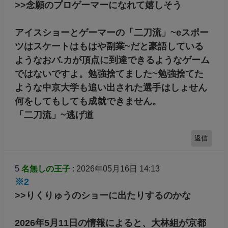
でも連盟と懇意だからいろいろと優遇は続くの
だろうな。
将来は高橋D、坂本さんとともに連盟の理事か
な。
返信
4
名無しの王子
: 2026年05月16日 14:02
※1
>>念願のプロゲーマーになれて嬉しそう
アイスショーとゲーマーの「二刀流」~eスポー
ツはスケートはもはや副業~だと豪語している
ようなおバ.カが頂点に到達できるようなゲーム
ではないですよ。勉強捨てました~勉強捨てた
ような中京大学も追い出された選手はしょせん