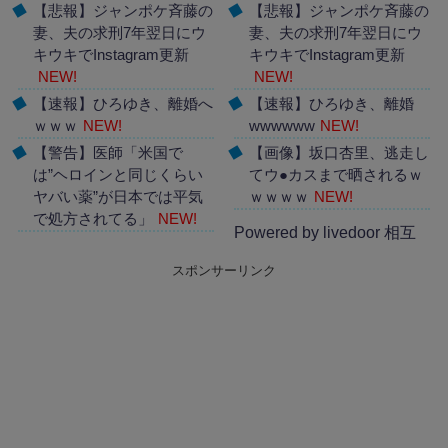
【悲報】ジャンポケ斉藤の
【悲報】ジャンポケ斉藤の
妻、夫の求刑7年翌日にウ
妻、夫の求刑7年翌日にウ
キウキでInstagram更新
キウキでInstagram更新
NEW!
NEW!
【速報】ひろゆき、離婚へ
【速報】ひろゆき、離婚
ｗｗｗ
NEW!
wwwwww
NEW!
【警告】医師「米国で
【画像】坂口杏里、逃走し
は”ヘロインと同じくらい
てウ●カスまで晒されるｗ
ヤバい薬”が日本では平気
ｗｗｗｗ
NEW!
で処方されてる」
NEW!
Powered by livedoor 相互
Powered by livedoor 相互
RSS
スポンサーリンク
RSS