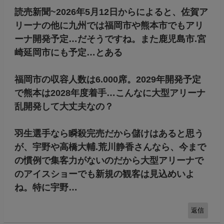
を入れ出したたのは、りくりゅうの金メダリス
トの名声を利用したいのかもな…
返信
6
名無しの王子
: 2026年05月16日 14:32
※5
~余談
大阪.ミナミにもクボタがアリーナ建設。多目的
アリーナやホテル.商業施設の建設計画を発表。
読売新聞~2026年5月12日からによると、佐賀ア
リーナの他に九州では福岡市や熊本市でもアリ
ーナ開発予定…だそうですね。また鹿児島市.宮
崎延岡市にも予定…とある
福岡市の収容人数は6.000席。2029年開発予定
で熊本は2028年度着手…こんなに大型アリーナ