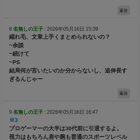
ス.スペイン.タイ.フランス.インド.中国.南アジ
ア.イギリス.チェコ.ルーマニア.ベトナム.韓国.
アルバニア.台湾.カザフスタン…etc
韓国だけど~身長が低くどチ.ビの宇野選手は人
気がありません。韓国も綺麗な羽生選手のファ
ンが多いです。平昌EXの宇野昌磨さん~韓国の
フラワーガールの女の子たちにはじき出されて
いましたね…
返信
8
名無しの王子
: 2026年05月16日 15:39
縮れ毛、文章上手くまとめられないの？
~余談
~続けて