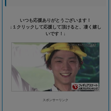
インパクトを持つ出来事となるでしょう。アスリートと
して培った集中力や戦略眼がeスポーツの世界でどう活か
されるのか、今から非常に楽しみでなりません。
どのタイトルで活躍するのか、はたまたチーム運営にも
深く関わっていくのか、今後の展開に目が離せません。
宇野昌磨選手というビッグネームがeスポーツ界に加わる
ことで、間違いなく多くの新たなファンがeスポーツに興
味を持つきっかけとなるはず。これは本当に素晴らしい
ニュースです！
いつも応援ありがとうございます！
↓１クリックして応援して頂けると、凄く嬉し
いです！↓