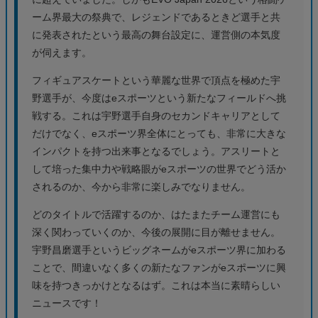
⛸️ 管理人のつぶやき
感想文
「電撃加入」という言葉がこれほどしっくりくるニュー
スも珍しい！フィギュアスケーターの宇野昌磨選手が、
プロeスポーツチーム「VARREL」に電撃加入とは、まさ
に衝撃です。
以前からゲーム好きを公言し、その腕前も知られていま
したが、まさかプロチームへの正式加入とは想像を遥か
に超えていました。しかもEVO Japan 2026という格闘ゲ
ーム界最大の祭典で、レジェンドであるときど選手と共
に発表されたという最高の舞台設定に、運営側の本気度
が伺えます。
フィギュアスケートという華麗な世界で頂点を極めた宇
野選手が、今度はeスポーツという新たなフィールドへ挑
戦する。これは宇野選手自身のセカンドキャリアとして
だけでなく、eスポーツ界全体にとっても、非常に大きな