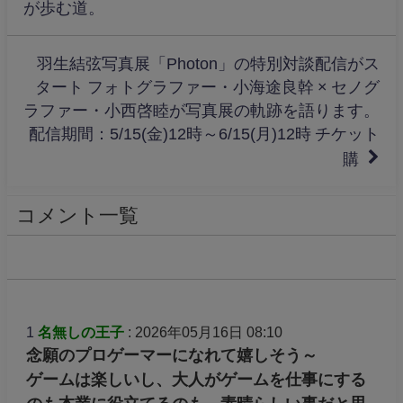
昌磨「真凜の人生4年間使わせていただ
く」に真凜「言い過ぎ」！女性の4年間を
背負う覚悟がカッコよすぎる！
【速報】フィギュア男子・宇野昌磨選手
（26）が現役引退を発表。22、23年世界
選手権2連覇の輝かしいキャリアに幕。
兄という名の羅針盤、あるいは自由という名
の呪縛。友野一希さんのメッセージに寄せて、僕
が歩む道。
羽生結弦写真展「Photon」の特別対談配信がス
タート フォトグラファー・小海途良幹 × セノグ
ラファー・小西啓睦が写真展の軌跡を語ります。
配信期間：5/15(金)12時～6/15(月)12時 チケット
購