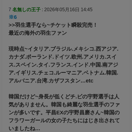
乱開発して大丈夫なの？
羽生選手なら瞬殺完売だから儲けはあると思う
が、宇野や高橋大輔.荒川静香さんなら、今まで
の慣例で集客力がないのだから大型アリーナで
のアイスショーでも新規の観客は見込めいよ
ね。特に宇野…
返信
7
名無しの王子
: 2026年05月16日 14:45
※6
>>羽生選手なら~チケット瞬殺完売！
最近の海外の羽生ファン
現時点~イタリア.ブラジル.メキシコ.西アジア.
カナダ.ポーランド.ドイツ.欧州.アメリカ.スイ