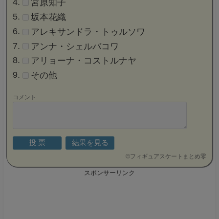
みんなが今シーズン期待して
いる女子選手は？
→
(参考)フィギュアスケートまとめ…
(複数選択可能)
アリーナ・ザギトワ
紀平梨花
エリザヴェート・トゥルシンバエワ
宮原知子
坂本花織
アレキサンドラ・トゥルソワ
アンナ・シェルバコワ
アリョーナ・コストルナヤ
その他