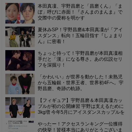
宇野昌磨
,
SNS・広告
,
聖地・施設・ファン
の関連記事
本田真凜、宇野昌磨と「昌磨くん」「ま
ぼ」呼びに赤面！『さんまのまんま』で
交際中の愛称を明かす
夏休みSP！宇野昌磨&本田真凜が「アイ
スダンス」転向！五輪目指す『しょまり
ん』に密着！
ちょっと待って！宇野昌磨が本田真凜相