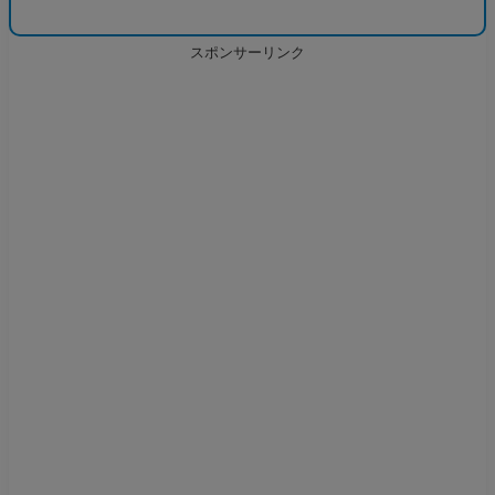
コメント削除要請は
こちら
にご報告頂けます
と、見逃しがなくご対応可能になりますので、
ご協力頂けますと大変助かります。
スポンサーリンク