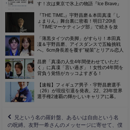
手だと「漢」になる尊さ。あの伝説セリ
フを深掘り！
「かわいい」が世界を動かした！未熟児
から五輪銀・世界王者、世界初4Fへ。宇
野昌磨、奇跡の軌跡。
【フィギュア】宇野昌磨＆本田真凜カッ
プルが初の公開練習 宇野は支えるために
3kg増 今年5月にアイスダンスカップルを
結成した2人が14日、公開練習を実施し
た。息の合ったターンやツイズルの連続
やったー！アクセスランキング一位獲得
技を披露したほか、「クリムキン
の快挙！皆様本当にありがとうございま
す！次は東京で氷上の物語『Ice Brave』
を！
『THE TIME,』宇野昌磨＆本田真凜「し
ょまりん」舞台裏に密着！明日7:20頃
「TIMEマーケティング部」で続きを放
送。
「薄黒タイツの美脚」がすらり！本田真
凜＆宇野昌磨、アイスダンスで五輪挑戦
へ。6cm身長差を覆す"秘策"とリアル恋人
ゆえの"利点"を独占公開！