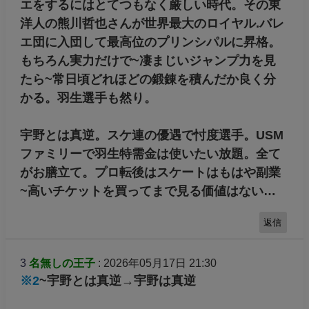
エをするにはとてつもなく厳しい時代。その東
洋人の熊川哲也さんが世界最大のロイヤル.バレ
エ団に入団して最高位のプリンシパルに昇格。
もちろん実力だけで~凄まじいジャンプ力を見
たら~常日頃どれほどの鍛錬を積んだか良く分
かる。羽生選手も然り。
宇野とは真逆。スケ連の優遇で忖度選手。USM
ファミリーで羽生特需金は使いたい放題。全て
がお膳立て。プロ転後はスケートはもはや副業
~高いチケットを買ってまで見る価値はない…
返信
3
名無しの王子
: 2026年05月17日 21:30
※2
~宇野とは真逆→宇野は真逆