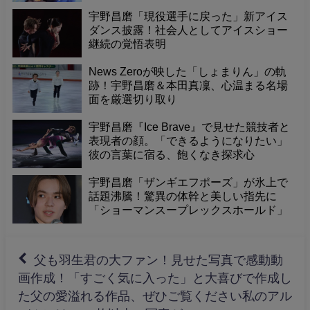
宇野昌磨「現役選手に戻った」新アイス
ダンス披露！社会人としてアイスショー
継続の覚悟表明
News Zeroが映した「しょまりん」の軌
跡！宇野昌磨＆本田真凜、心温まる名場
面を厳選切り取り
宇野昌磨『Ice Brave』で見せた競技者と
表現者の顔。「できるようになりたい」
彼の言葉に宿る、飽くなき探求心
宇野昌磨「ザンギエフポーズ」が氷上で
話題沸騰！驚異の体幹と美しい指先に
「ショーマンスープレックスホールド」
とファン熱狂！
父も羽生君の大ファン！見せた写真で感動動
画作成！「すごく気に入った」と大喜びで作成し
た父の愛溢れる作品、ぜひご覧ください私のアル