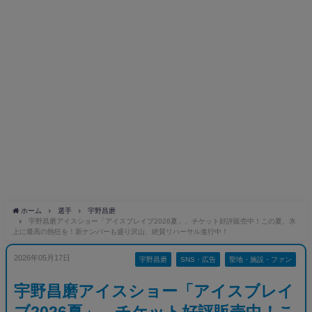
ホーム
選手
宇野昌磨
宇野昌磨アイスショー「アイスブレイブ2026夏」、チケット好評販売中！この夏、氷
上に最高の熱狂を！新ナンバーも盛り沢山、絶賛リハーサル進行中！
2026年05月17日
宇野昌磨
SNS・広告
聖地・施設・ファン
宇野昌磨アイスショー「アイスブレイ
ブ2026夏」、チケット好評販売中！こ