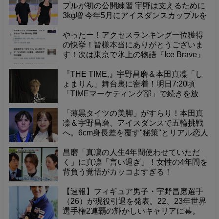
プルが初の公開練習 宇野は支えるために
3kg増 今年5月にアイスダンスカップルを
結成した2人が14日、公開練習を実施し
た。息の合ったターンやツイズルの連続
やったー！アクセスランキング一位獲得
技を披露したほか、「クリムキン
の快挙！皆様本当にありがとうございま
す！次は東京で氷上の物語『Ice Brave』
を！
『THE TIME,』宇野昌磨＆本田真凜「し
ょまりん」舞台裏に密着！明日7:20頃
「TIMEマーケティング部」で続きを放
送。
「薄黒タイツの美脚」がすらり！本田真
凜＆宇野昌磨、アイスダンスで五輪挑戦
へ。6cm身長差を覆す"秘策"とリアル恋人
ゆえの"利点"を独占公開！
昌磨「真凜の人生4年間使わせていただ
く」に真凜「言い過ぎ」！女性の4年間を
背負う覚悟がカッコよすぎる！
【速報】フィギュア男子・宇野昌磨選手
（26）が現役引退を発表。22、23年世界
選手権2連覇の輝かしいキャリアに幕。