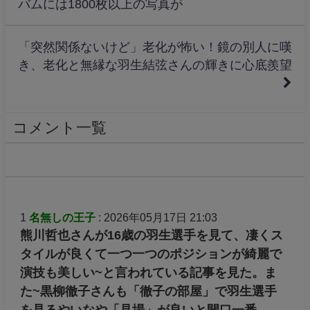
バムには1800枚以上の写真が
「突然関係ないけど」老化が怖い！鏡の別人に嘆
き、老化と無縁な羽生結弦さんの輝きに心底羨望
コメント一覧
1
名無しの王子
: 2026年05月17日 21:03
熊川哲也さんが16歳の羽生選手を見て、凄くス
タイルが良くて一つ一つのポジションが綺麗で
演技も美しい~と言われている記事を見た。ま
た~黒柳徹子さんも「徹子の部屋」で羽生選手
を見るやいなや「見場」が良いと開口一番。