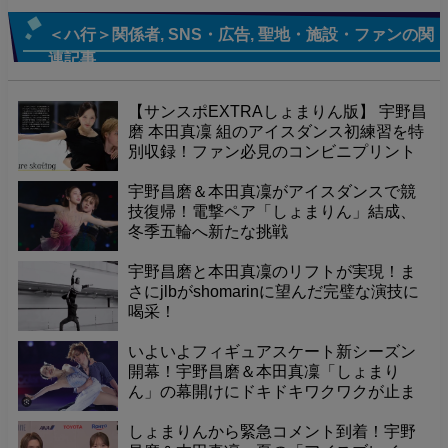
＜ハ行＞関係者
,
SNS・広告
,
聖地・施設・ファン
の関
連記事
【サンスポEXTRAしょまりん版】 宇野昌
磨 本田真凜 組のアイスダンス初練習を特
別収録！ファン必見のコンビニプリント
が全4種発売！全国で簡単購入！
宇野昌磨＆本田真凜がアイスダンスで競
技復帰！電撃ペア「しょまりん」結成、
冬季五輪へ新たな挑戦
宇野昌磨と本田真凜のリフトが実現！ま
さにjlbがshomarinに望んだ完璧な演技に
喝采！
いよいよフィギュアスケート新シーズン
開幕！宇野昌磨＆本田真凜「しょまり
ん」の幕開けにドキドキワクワクが止ま
らない！怪我なく笑顔のシーズンを願う
エール
しょまりんから緊急コメント到着！宇野