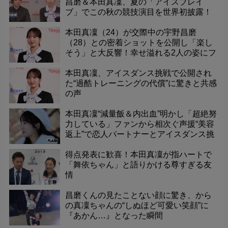
昌磨＆本田真凜、夏の「アイスブレイ
ブ」でこの秋の競技演目を世界初披露！
本田真凜（24）が交際中の宇野昌磨
（28）との密着ショットを公開し「楽し
そう」と大反響！幸せ溢れる2人の姿にフ
ァンも歓喜。---
本田真凜、アイスダンス挑戦で公開され
た“過酷トレーニングの代償”に驚きと共感
の声
本田真凜“減量飯＆内出血”明かし「超絶努
力している」ファンから相次ぐ声援“美容
返上”で恋人パートナーとアイスダンス挑
戦
得点発表に歓喜！本田真凜が指ハートで
「舞依ちゃん」と語りかける尊すぎる友
情
昌磨くんの見たことない顔に驚き、から
の真凜ちゃんの“しぬほど可愛い笑顔”に
『あかん…』となった瞬間