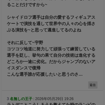
ることだけですから~
シャイドロフ選手は自分の愛するフィギュアス
ケートで演技を通して世界中の人々の心を揺さ
ぶる演技を~と思って邁進してるのよね
それに反して~宇野
コツコツ地道に努力して頑張って練習している
選手を貶し、挙句の果て自分の技術は進化する
どころか一途に劣化。だからジャンプのないア
イスダンスで復帰
こんな選手誰が応援したいと思うのさ…
返信
3
名無しの王子
: 2026年05月29日 19:26
ラトデニとこうしろうを教えてた時のランビの