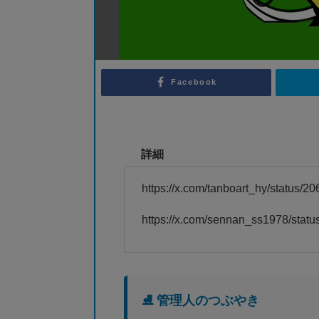
Facebook
詳細
https://x.com/tanboart_hy/status
https://x.com/sennan_ss1978/sta
⛸️ 管理人のつぶやき