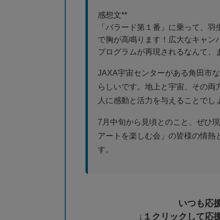
感想文**
「バラード第１番」に乗って、羽
で胸が高鳴ります！広大なキャン
プログラムが再現されるなんて、
JAXA宇宙センターがある角田市
らしいです。地上と宇宙、その両
人に感動と活力を与えることでし
7月中旬から見頃とのこと、ぜひ
アートを楽しむ会」の皆様の情熱
す。
いつも応
↓１クリックして応