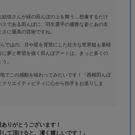
生結弦さんが緑の田んぼの上を舞う…想像するだけ
バスである田んぼに、羽生選手の優雅な姿とあの名
まさに最高の芸術ですね。
ならではの、月や星を背景にした壮大な世界観も素晴
方に夢と希望を描く田んぼアートは、きっと多くの
ょう。
現地でこの感動を味わってみたいです！「西根田んぼ
とクリエイティビティに心から拍手をお送りしま
援ありがとうございます！
援して頂けると、凄く嬉しいです！↓