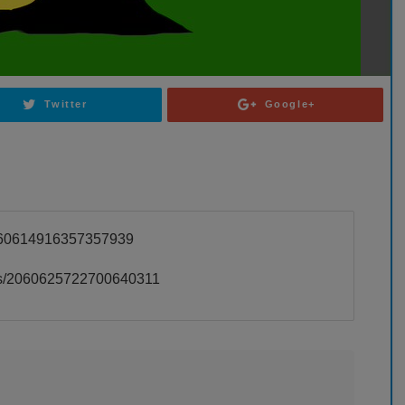
Twitter
Google+
/2060614916357357939
tus/2060625722700640311