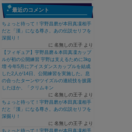
最近のコメント
ちょっと待って！宇野昌磨が本田真凜相手
だと「漢」になる尊さ。あの伝説セリフを
深掘り！
に
名無しの王子
より
【フィギュア】宇野昌磨＆本田真凜カップ
ルが初の公開練習 宇野は支えるために3kg
増 今年5月にアイスダンスカップルを結成
した2人が14日、公開練習を実施した。息
の合ったターンやツイズルの連続技を披露
したほか、「クリムキン
に
名無しの王子
より
ちょっと待って！宇野昌磨が本田真凜相手
だと「漢」になる尊さ。あの伝説セリフを
深掘り！
に
名無しの王子
より
ちょっと待って！宇野昌磨が本田真凜相手