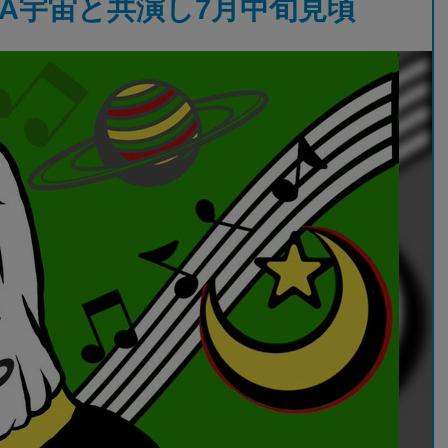
XA宇宙と共演し7月中旬見頃