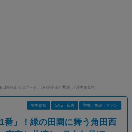
角田西根田んぼアート、JAXA宇宙と共演し7月中旬見頃
羽生結弦
SNS・広告
聖地・施設・ファン
1番」！緑の田園に舞う角田西