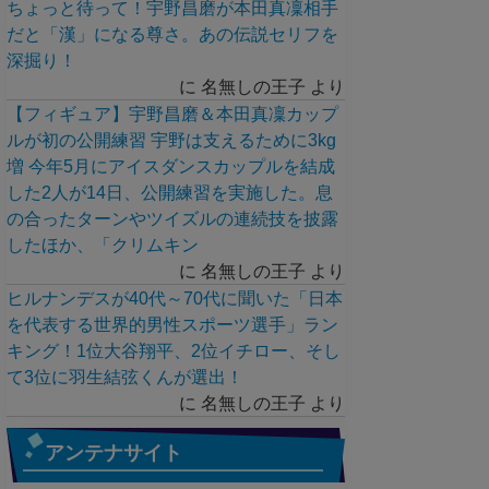
ちょっと待って！宇野昌磨が本田真凜相手
だと「漢」になる尊さ。あの伝説セリフを
深掘り！
に
名無しの王子
より
【フィギュア】宇野昌磨＆本田真凜カップ
ルが初の公開練習 宇野は支えるために3kg
増 今年5月にアイスダンスカップルを結成
した2人が14日、公開練習を実施した。息
の合ったターンやツイズルの連続技を披露
したほか、「クリムキン
に
名無しの王子
より
ヒルナンデスが40代～70代に聞いた「日本
を代表する世界的男性スポーツ選手」ラン
キング！1位大谷翔平、2位イチロー、そし
て3位に羽生結弦くんが選出！
に
名無しの王子
より
アンテナサイト