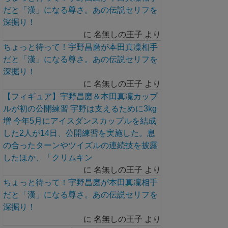
だと「漢」になる尊さ。あの伝説セリフを
深掘り！
に
名無しの王子
より
ちょっと待って！宇野昌磨が本田真凜相手
だと「漢」になる尊さ。あの伝説セリフを
深掘り！
に
名無しの王子
より
【フィギュア】宇野昌磨＆本田真凜カップ
ルが初の公開練習 宇野は支えるために3kg
増 今年5月にアイスダンスカップルを結成
した2人が14日、公開練習を実施した。息
の合ったターンやツイズルの連続技を披露
したほか、「クリムキン
に
名無しの王子
より
ちょっと待って！宇野昌磨が本田真凜相手
だと「漢」になる尊さ。あの伝説セリフを
深掘り！
に
名無しの王子
より