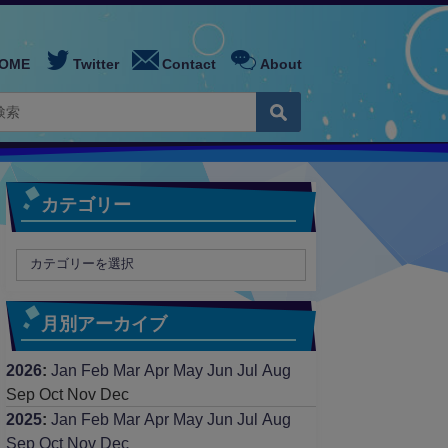
OME
Twitter
Contact
About
カテゴリー
月別アーカイブ
2026
:
Jan
Feb
Mar
Apr
May
Jun
Jul
Aug
Sep
Oct
Nov
Dec
2025
:
Jan
Feb
Mar
Apr
May
Jun
Jul
Aug
Sep
Oct
Nov
Dec