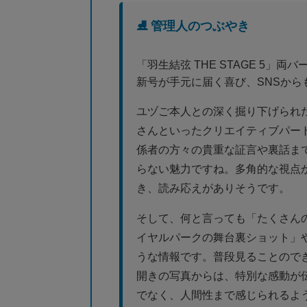
⛸️ 管理人のつぶやき
「羽生結弦 THE STAGE 5
新号が手元に届く喜び、SNSから
ユヅご本人との深く掘り下げられたイ
さんといったクリエイティブパートナー、
係者の方々の貴重な証言や裏話ま
らない魅力ですね。多角的な視点
き、読み応えがありそうです。
そして、何と言っても「たくさん
イヤルパークの舞台裏ショット」や「
うな情報です。普段見ることので
開きの写真からは、特別な感動が
でなく、人間性まで感じられるよ