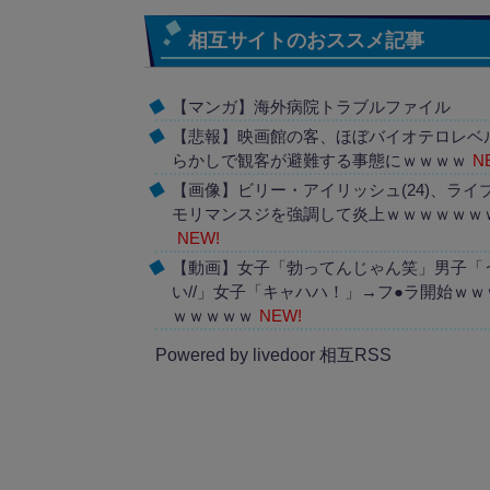
相互サイトのおススメ記事
【マンガ】海外病院トラブルファイル
【悲報】映画館の客、ほぼバイオテロレベ
らかしで観客が避難する事態にｗｗｗｗ
N
【画像】ビリー・アイリッシュ(24)、ライ
モリマンスジを強調して炎上ｗｗｗｗｗｗ
NEW!
【動画】女子「勃ってんじゃん笑」男子「
い//」女子「キャハハ！」→フ●ラ開始ｗｗ
ｗｗｗｗｗ
NEW!
Powered by livedoor 相互RSS