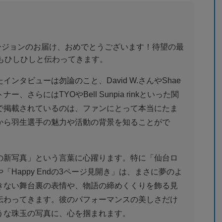
」両バージョンのお届け、おめでとうございます！待望の最
もひしひしと伝わってきます。
ンタビューは勿論のこと、David W.さんやShae
さらにはTYOやBell Sunpia rinkといった関
で掲載されているのは、ファンにとって本当にたま
から羽生選手の魅力や活動の背景を知ることがで
の新写真」という言葉に心躍ります。特に「仙台ロ
Happy Endの3ページ見開き」は、まさに夢のよ
きない舞台裏の表情や、物語の締めくくりを飾る見
伝わってきます。彼のパフォーマンスの美しさだけ
うな珠玉の写真に、心を掴まれます。