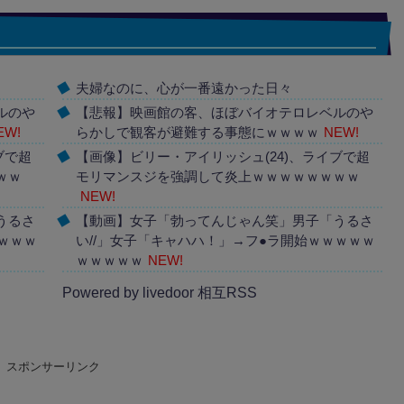
夫婦なのに、心が一番遠かった日々
ルのや
【悲報】映画館の客、ほぼバイオテロレベルのや
EW!
らかしで観客が避難する事態にｗｗｗｗ
NEW!
ブで超
【画像】ビリー・アイリッシュ(24)、ライブで超
ｗｗ
モリマンスジを強調して炎上ｗｗｗｗｗｗｗｗ
NEW!
うるさ
【動画】女子「勃ってんじゃん笑」男子「うるさ
ｗｗｗ
い//」女子「キャハハ！」→フ●ラ開始ｗｗｗｗｗ
ｗｗｗｗｗ
NEW!
Powered by livedoor 相互RSS
スポンサーリンク