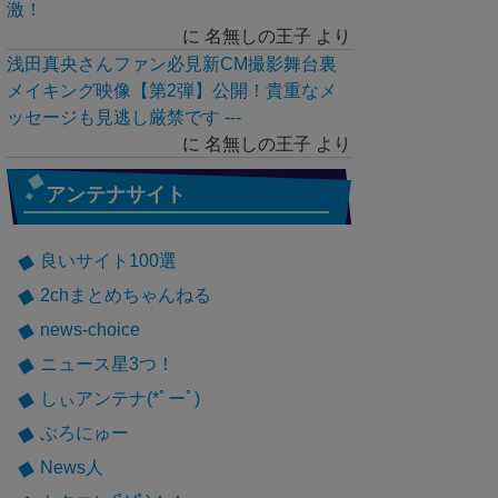
激！
に
名無しの王子
より
浅田真央さんファン必見新CM撮影舞台裏
メイキング映像【第2弾】公開！貴重なメ
ッセージも見逃し厳禁です ---
に
名無しの王子
より
アンテナサイト
良いサイト100選
2chまとめちゃんねる
news-choice
ニュース星3つ！
しぃアンテナ(*ﾟーﾟ)
ぶろにゅー
News人