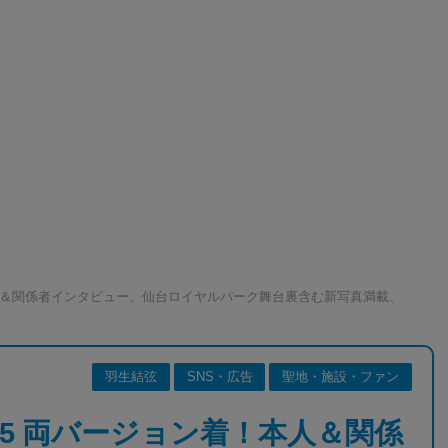
着！本人＆関係者インタビュー、仙台ロイヤルパーク舞台裏含む新写真満載、
羽生結弦
SNS・広告
聖地・施設・ファン
GE 5 両バージョン着！本人＆関係