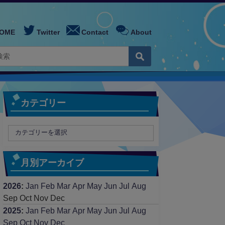
OME
Twitter
Contact
About
カテゴリー
月別アーカイブ
2026
:
Jan
Feb
Mar
Apr
May
Jun
Jul
Aug
Sep
Oct
Nov
Dec
2025
:
Jan
Feb
Mar
Apr
May
Jun
Jul
Aug
Sep
Oct
Nov
Dec