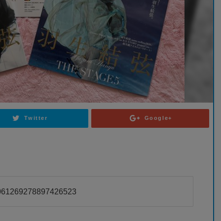
Twitter
Google+
/2061269278897426523