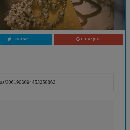
Twitter
Google+
atus/2061906094453350863