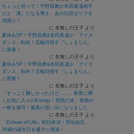
ちょっと待って！宇野昌磨が本田真凜相手
だと「漢」になる尊さ。あの伝説セリフを
深掘り！
に
名無しの王子
より
夏休みSP！宇野昌磨&本田真凜が「アイス
ダンス」転向！五輪目指す『しょまりん』
に密着！
に
名無しの王子
より
夏休みSP！宇野昌磨&本田真凜が「アイス
ダンス」転向！五輪目指す『しょまりん』
に密着！
に
名無しの王子
より
「すっごく難しかったけど……」夜景に輝
くお気に入りのEnergy！苦戦の末、奇跡の
一枚を激写！最高の思い出になりました
に
名無しの王子
より
『Echoes of Life』初日終演！羽生結弦、
30歳の誕生日を盛大に祝福！