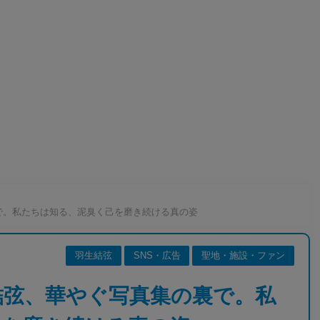
裏で。私たちは知る、泥臭く己を磨き続ける真の姿
羽生結弦
SNS・広告
聖地・施設・ファン
生結弦、華やぐ写真集の裏で。私