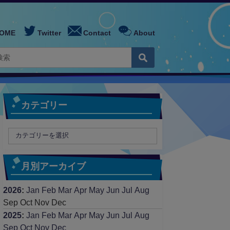
OME
Twitter
Contact
About
カテゴリー
月別アーカイブ
2026
:
Jan
Feb
Mar
Apr
May
Jun
Jul
Aug
Sep
Oct
Nov
Dec
2025
:
Jan
Feb
Mar
Apr
May
Jun
Jul
Aug
Sep
Oct
Nov
Dec