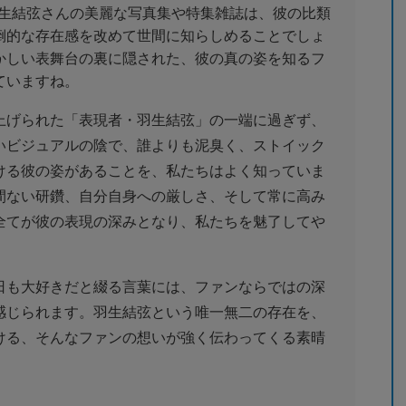
る羽生結弦さんの美麗な写真集や特集雑誌は、彼の比類
倒的な存在感を改めて世間に知らしめることでしょ
かしい表舞台の裏に隠された、彼の真の姿を知るフ
ていますね。
上げられた「表現者・羽生結弦」の一端に過ぎず、
いビジュアルの陰で、誰よりも泥臭く、ストイック
ける彼の姿があることを、私たちはよく知っていま
間ない研鑽、自分自身への厳しさ、そして常に高み
全てが彼の表現の深みとなり、私たちを魅了してや
日も大好きだと綴る言葉には、ファンならではの深
感じられます。羽生結弦という唯一無二の存在を、
ける、そんなファンの想いが強く伝わってくる素晴