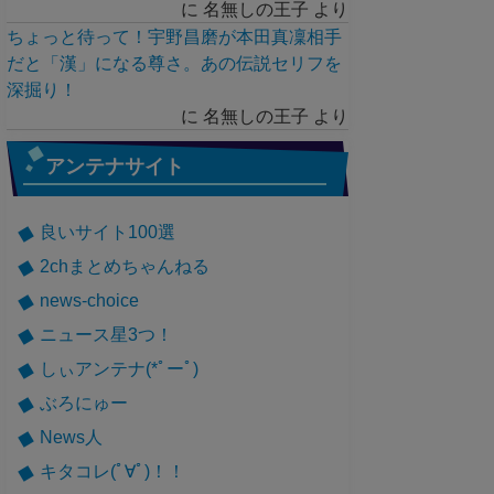
に
名無しの王子
より
ちょっと待って！宇野昌磨が本田真凜相手
だと「漢」になる尊さ。あの伝説セリフを
深掘り！
に
名無しの王子
より
アンテナサイト
良いサイト100選
2chまとめちゃんねる
news-choice
ニュース星3つ！
しぃアンテナ(*ﾟーﾟ)
ぶろにゅー
News人
キタコレ(ﾟ∀ﾟ)！！