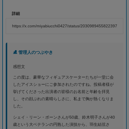
詳細
https://x.com/miyabiucchi0427/status/2030989455822397451
⛸️ 管理人のつぶやき
感想文
この度は、豪華なフィギュアスケーターたちが一堂に会
したアイスショーにご参加されたのですね。投稿者様が
挙げてくださった出演者の皆様のお名前と年齢を拝見
し、その顔ぶれの素晴らしさに、私まで胸が熱くなりま
した。
シェイ・リーン・ボーンさんが50歳、鈴木明子さんが40
歳という大ベテランの円熟した演技から、羽生結弦さ