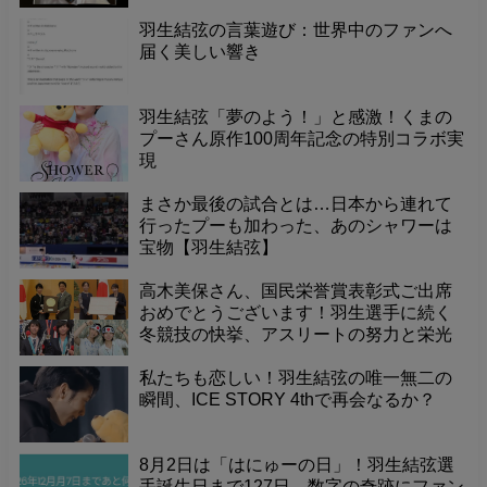
羽生結弦の言葉遊び：世界中のファンへ
届く美しい響き
羽生結弦「夢のよう！」と感激！くまの
プーさん原作100周年記念の特別コラボ実
現
まさか最後の試合とは…日本から連れて
行ったプーも加わった、あのシャワーは
宝物【羽生結弦】
高木美保さん、国民栄誉賞表彰式ご出席
おめでとうございます！羽生選手に続く
冬競技の快挙、アスリートの努力と栄光
に敬意
私たちも恋しい！羽生結弦の唯一無二の
瞬間、ICE STORY 4thで再会なるか？
8月2日は「はにゅーの日」！羽生結弦選
手誕生日まで127日、数字の奇跡にファン