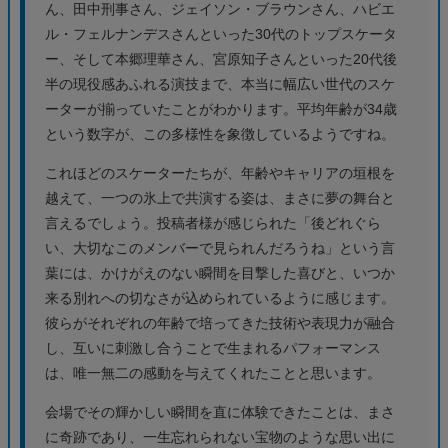
ん、田中刑事さん、ジェイソン・ブラウンさん、ハビエ
ル・フェルナンデスさんといった30代のトップスケータ
ー、そして本郷理華さん、宮原知子さんといった20代後
半の現役感あふれる演技まで、本当に幅広い世代のスケ
ーターが揃っていたことがわかります。平均年齢が34歳
という数字が、この多様性を象徴しているようですね。
これほどのスケーターたちが、年齢やキャリアの垣根を
越えて、一つの氷上で共演する姿は、まさに夢の舞台と
言えるでしょう。投稿者様が感じられた「後どれぐら
い、大切なこのメンバーで見られんだろうね」という言
葉には、かけがえのない瞬間を目撃した喜びと、いつか
来る別れへの切なさが込められているように感じます。
彼らがそれぞれの年齢で培ってきた技術や表現力が融合
し、互いに刺激し合うことで生まれるパフォーマンス
は、唯一無二の感動を与えてくれたことと思います。
会場でその輝かしい瞬間を直に体験できたことは、まさ
に奇跡であり、一生忘れられない宝物のような思い出に