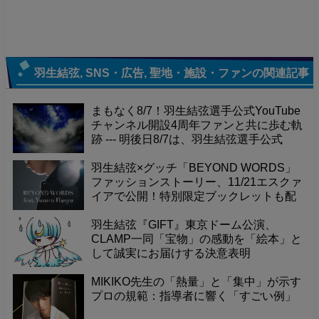
羽生結弦
,
SNS・広告
,
聖地・施設・ファン
の関連記事
まもなく8/7！羽生結弦選手公式YouTube
チャンネル開設4周年ファンと共に歩む軌
跡 --- 明後日8/7は、羽生結弦選手公式
YouTubeチャンネル開設4周年という記念
すべき日です！これまで素晴らしい演技
羽生結弦×グッチ「BEYOND WORDS」
やメッセージを届けてくれたチャンネル
ファッションストーリー、11/21エスクァ
に感謝の気持ちを込めて、一緒にお祝い
イアで公開！特別限定ブックレットも配
しませんか？
布。
羽生結弦『GIFT』東京ドーム公演、
CLAMP一同「宝物」の感動を「絵本」と
して誠実にお届けする決意表明
MIKIKO先生の「熱量」と「集中」が示す
プロの規範：指導者に響く「すごい例」