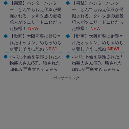
【衝撃】ハンターハンタ
【衝撃】ハンターハンタ
ー、とんでもねえ伏線が発
ー、とんでもねえ伏線が発
掘される。クルタ族の虐殺
掘される。クルタ族の虐殺
犯人がツェリードニヒだっ
犯人がツェリードニヒだっ
た模様！
NEW!
た模様！
NEW!
【動画】大阪府警に射殺さ
【動画】大阪府警に射殺さ
れたオッサン、めちゃめち
れたオッサン、めちゃめち
ゃ苦しそうに死ぬ
NEW!
ゃ苦しそうに死ぬ
NEW!
パパ活不倫を暴露された大
パパ活不倫を暴露された大
物芸人さん(63)、晒された
物芸人さん(63)、晒された
LINEが面白すぎるｗｗｗ
LINEが面白すぎるｗｗｗ
ｗｗｗｗｗｗ(画像ｱ
ｗｗｗｗｗｗ(画像ｱ
スポンサーリンク
ﾘ)
NEW!
ﾘ)
NEW!
Powered by livedoor 相互
Powered by livedoor 相互
RSS
RSS