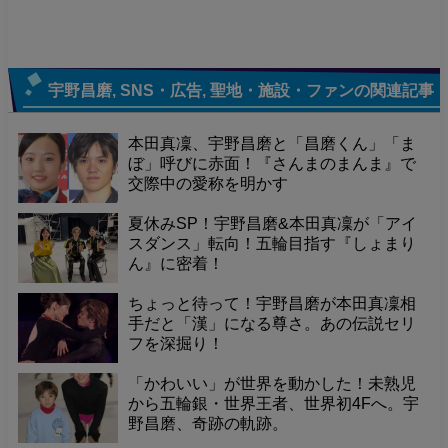
宇野昌磨
,
SNS・広告
,
聖地・施設・ファン
の関連記事
本田真凜、宇野昌磨と「昌磨くん」「ま
ぼ」呼びに赤面！『さんまのまんま』で
交際中の愛称を明かす
夏休みSP！宇野昌磨&本田真凜が「アイ
スダンス」転向！五輪目指す『しょまり
ん』に密着！
ちょっと待って！宇野昌磨が本田真凜相
手だと「漢」になる尊さ。あの伝説セリ
フを深掘り！
「かわいい」が世界を動かした！未熟児
から五輪銀・世界王者、世界初4Fへ。宇
野昌磨、奇跡の軌跡。