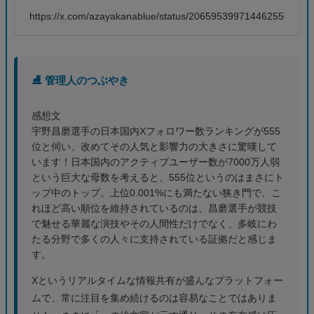
https://x.com/azayakanablue/status/2065953997144625500
⛸️ 管理人のつぶやき
感想文
宇野昌磨選手の日本国内Xフォロワー数ランキングが555
位と伺い、改めてその人気と影響力の大きさに驚嘆して
います！日本国内のアクティブユーザー数が7000万人弱
という巨大な母数を考えると、555位というのはまさにト
ップ中のトップ。上位0.001%にも満たない狭き門で、こ
れほど高い順位を維持されているのは、昌磨選手が競技
で魅せる華麗な演技やその人間性だけでなく、多岐にわ
たる分野で多くの人々に支持されている証拠だと感じま
す。
Xというリアルタイムな情報共有が盛んなプラットフォー
ムで、常に注目を集め続けるのは容易なことではありま