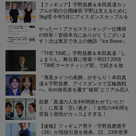
【フィギュア】宇野昌磨＆本田真凜カッ
プルが初の公開練習 宇野は支えるために
3kg増 今年5月にアイスダンスカップルを
結成した2人が14日、公開練習を実施し
た。息の合ったターンやツイズルの連続
やったー！アクセスランキング一位獲得
技を披露したほか、「クリムキン
の快挙！皆様本当にありがとうございま
す！次は東京で氷上の物語『Ice Brave』
を！
『THE TIME,』宇野昌磨＆本田真凜「し
ょまりん」舞台裏に密着！明日7:20頃
「TIMEマーケティング部」で続きを放
送。
「薄黒タイツの美脚」がすらり！本田真
凜＆宇野昌磨、アイスダンスで五輪挑戦
へ。6cm身長差を覆す"秘策"とリアル恋人
ゆえの"利点"を独占公開！
昌磨「真凜の人生4年間使わせていただ
く」に真凜「言い過ぎ」！女性の4年間を
背負う覚悟がカッコよすぎる！
【速報】フィギュア男子・宇野昌磨選手
（26）が現役引退を発表。22、23年世界