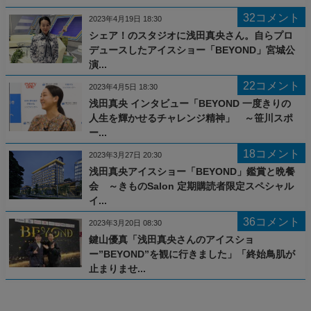
32コメント
2023年4月19日 18:30
シェア！のスタジオに浅田真央さん。自らプロ
デュースしたアイスショー「BEYOND」宮城公
演...
22コメント
2023年4月5日 18:30
浅田真央 インタビュー「BEYOND 一度きりの
人生を輝かせるチャレンジ精神」 ～笹川スポ
ー...
18コメント
2023年3月27日 20:30
浅田真央アイスショー「BEYOND」鑑賞と晩餐
会 ～きものSalon 定期購読者限定スペシャル
イ...
36コメント
2023年3月20日 08:30
鍵山優真「浅田真央さんのアイスショ
ー”BEYOND”を観に行きました」「終始鳥肌が
止まりませ...