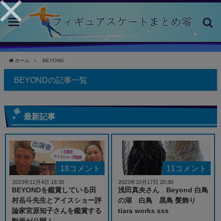
toggle
navigation
ホーム
BEYOND
BEYONDの記事一覧
最新記事
18コメント
11コメント
2023年12月4日 18:30
2023年10月17日 20:30
BEYONDを鑑賞している田
浅田真央さん Beyond 白鳥
村岳斗先生とアイスショー評
の湖 白鳥 黒鳥 髪飾り
論家宮原知子さんを鑑賞する
tiara works sss
動画が公開！