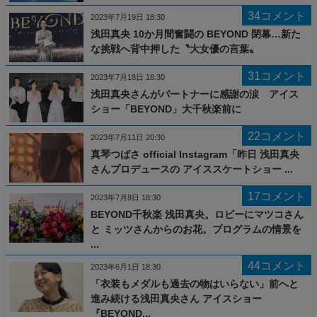
34コメント
2023年7月19日 18:30
浅田真央 10か月間奮闘の BEYOND 閉幕…新た
な挑戦へ背中押した〝大女優の言葉〟
31コメント
2023年7月18日 18:30
浅田真央さんがパートナーに感謝の涙 アイス
ショー「BEYOND」大千秋楽前に
22コメント
2023年7月11日 20:30
真琴つばさ official Instagram「昨日 浅田真央
さんプロデュースの アイススケートショー ...
17コメント
2023年7月8日 18:30
BEYOND千秋楽 浅田真央。ロビーにマツコさん
と ミッツさんからのお花。プログラムの情景を
...
44コメント
2023年6月1日 18:30
「衣装もメダルも過去の物はいらない」前へと
進み続ける浅田真央さん アイスショー
『BEYOND...