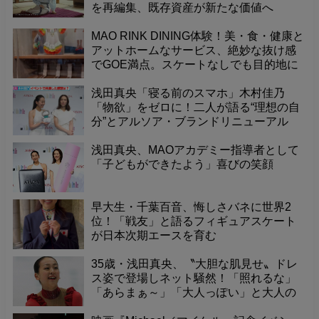
を再編集、既存資産が新たな価値へ
MAO RINK DINING体験！美・食・健康と
アットホームなサービス、絶妙な抜け感
でGOE満点。スケートなしでも目的地に
なる、センス光る世界最高のダイニン
グ！
浅田真央「寝る前のスマホ」木村佳乃
「物欲」をゼロに！二人が語る“理想の自
分”とアルソア・ブランドリニューアル
浅田真央、MAOアカデミー指導者として
「子どもができたよう」喜びの笑顔
早大生・千葉百音、悔しさバネに世界2
位！「戦友」と語るフィギュアスケート
が日本次期エースを育む
35歳・浅田真央、〝大胆な肌見せ〟ドレ
ス姿で登場しネット騒然！「照れるな」
「あらまぁ～」「大人っぽい」と大人の
魅力に感嘆の声。