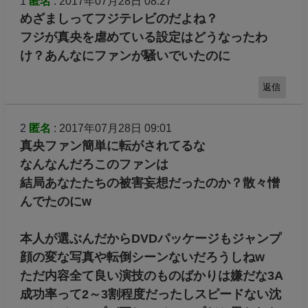
1
匿名
: 2017年07月28日 08:27
めざましってフジテレビのだよね？
フジが真央を虐めている設定はどうなったわ
け？あんなにファンが騒いでいたのに
返信
2
匿名
: 2017年07月28日 09:01
真央ファン簡単に転がされてるな
なんなんだろこのファンは
結局あなたたちの被害妄想だったのか？散々憎
んでたのにw
本人が選ぶんだからDVDパッケージもジャンプ
顔の変な写真や転倒シーンないだろうしねw
ただ内容全て良い演技のものばかりは嫌だな3A
成功率って2～3割程度だったしスピードない沈