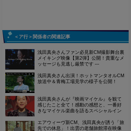
＜ア行＞関係者
の関連記事
浅田真央さんファン必見新CM撮影舞台裏
メイキング映像【第2弾】公開！貴重なメ
ッセージも見逃し厳禁です ---
浅田真央さん出演！ホットマンタオルCM
放送中＆青梅工場見学の様子を公開！
浅田真央さんが『映画マイケル』を観て
感じたこと全て！感動の感想と、一番好
きなマイケル楽曲を語るスペシャルイン
タビュー！
エアウィーヴ新CM、浅田真央が誘う「旅
先での休息」！出雲の老舗旅館滞在映像