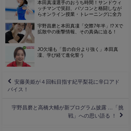
本田真凜選手のおうち時間！サンドウィ
ッチマンで笑顔、パソコンと格闘しなが
らオンライン授業・トレーニングに全力
投球！
宇野昌磨と本田真凜「交際7年半」!? Xで
拡散中の衝撃情報、その真偽に迫る！
JO欠場も「昔の自分より強く」本田真
凜、学び経て進化誓う
安藤美姫が４回転目指す紀平梨花に辛口アド
バイス！
宇野昌磨と高橋大輔が新プログラム披露 …「挑
戦」への思い語る ！