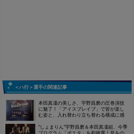
＜ハ行＞選手
の関連記事
本田真凜の美しさ、宇野昌磨の圧巻演技
に魅了！「アイスブレイブ」で皆が楽し
む姿と、入れ替わり立ち替わる構成に感
動。仲良しMCに笑い、アイスダンスへの
期待高まる。
“しょまりん”宇野昌磨＆本田真凜組、今季
プログラム「ポエタ」を初披露！息をの