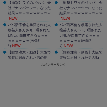
【衝撃】ワイのパッパ、会
【衝撃】ワイのパッパ、会
社でナンバーツーになった
社でナンバーツーになった
結果ｗｗｗｗｗｗｗｗｗｗ
結果ｗｗｗｗｗｗｗｗｗｗ
NEW!
NEW!
パパ活不倫を暴露された大
パパ活不倫を暴露された大
物芸人さん(63)、晒された
物芸人さん(63)、晒された
LINEが面白すぎるｗｗｗ
LINEが面白すぎるｗｗｗ
ｗｗｗｗｗｗ(画像ｱ
ｗｗｗｗｗｗ(画像ｱ
ﾘ)
NEW!
ﾘ)
NEW!
【閲覧注意・動画】大阪で
【閲覧注意・動画】大阪で
警察に射殺された男の動
警察に射殺された男の動
画、エグい 撃たれてから
画、エグい 撃たれてから
スポンサーリンク
叫びながら苦しみもがいて
叫びながら苦しみもがいて
死ぬ
NEW!
死ぬ
NEW!
Powered by livedoor 相互
Powered by livedoor 相互
RSS
RSS