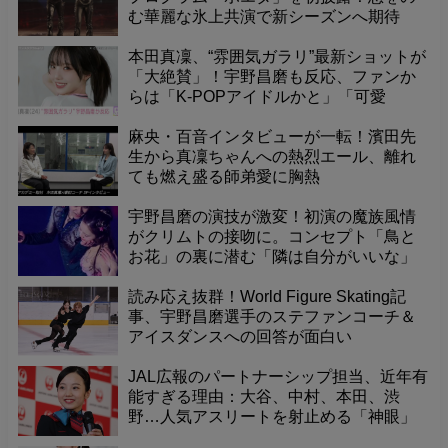
む華麗な氷上共演で新シーズンへ期待
本田真凜、“雰囲気ガラリ”最新ショットが
「大絶賛」！宇野昌磨も反応、ファンか
らは「K-POPアイドルかと」「可愛
い！」の声。
麻央・百音インタビューが一転！濱田先
生から真凜ちゃんへの熱烈エール、離れ
ても燃え盛る師弟愛に胸熱
宇野昌磨の演技が激変！初演の魔族風情
がクリムトの接吻に。コンセプト「鳥と
お花」の裏に潜む「隣は自分がいいな」
の妙
読み応え抜群！World Figure Skating記
事、宇野昌磨選手のステファンコーチ＆
アイスダンスへの回答が面白い
JAL広報のパートナーシップ担当、近年有
能すぎる理由：大谷、中村、本田、渋
野…人気アスリートを射止める「神眼」