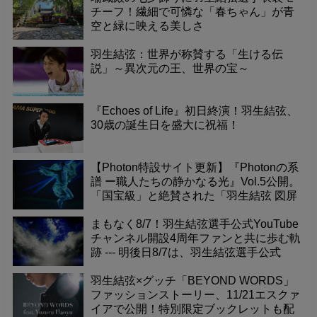
チーフ！繊細で可憐な「春ちゃん」が青
空と緑に映える美しさ
羽生結弦：世界が称賛する「生ける伝
説」～異次元の王、世界の宝～
『Echoes of Life』初日終演！羽生結弦、
30歳の誕生日を盛大に祝福！
【Photon特設サイト更新】『Photonの系
譜 ー職人たちの静かなる光』Vol.5公開。
「国宝級」と絶賛された「羽生結弦 図屏
風」が寺院で放つ力強いエネルギー。そ
の真髄を深掘り。
まもなく8/7！羽生結弦選手公式YouTube
チャンネル開設4周年ファンと共に歩む軌
跡 --- 明後日8/7は、羽生結弦選手公式
YouTubeチャンネル開設4周年という記念
すべき日です！これまで素晴らしい演技
羽生結弦×グッチ「BEYOND WORDS」
やメッセージを届けてくれたチャンネル
ファッションストーリー、11/21エスクァ
に感謝の気持ちを込めて、一緒にお祝い
イアで公開！特別限定ブックレットも配