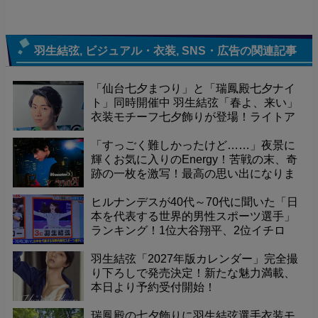
羽生結弦
,
ビジュアル・衣装
,
SNS・広告
の関連記事
「仙台七夕まつり」と「瑞鳳殿七夕ナイ
ト」同時開催中 羽生結弦「春よ、来い」
衣装モチーフ七夕飾りが登場！ライトア
ップされた境内で、幻想的な夜を体験
「すっごく難しかったけど……」夜景に
輝くお気に入りのEnergy！苦戦の末、奇
跡の一枚を激写！最高の思い出になりま
した
ヒルナンデスが40代～70代に聞いた「日
本を代表する世界的男性スポーツ選手」
ランキング！1位大谷翔平、2位イチロ
ー、そして3位に羽生結弦くんが選出！
羽生結弦「2027年版カレンダー」完全撮
り下ろしで発売決定！新たな魅力満載、
本日より予約受付開始！
瑞鳳殿の七夕飾りに羽生結弦選手衣装モ