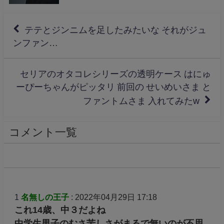
しませんか？
布。
テテとジンニムを足したみたいな それがジュ
ンファン…
セリアのオタコレシリーズの透明ケース はにゅ
ーぴーちゃんがピッタリ 前回の せいめいさま と
ファントムさま 入れてみたw
コメント一覧
1
名無しの王子
: 2022年04月29日 17:18
これ14歳、中３だよね
中学生男子のむさ苦しさがまるで無いのが不思