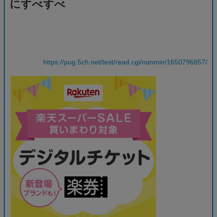
にすべすべ
https://pug.5ch.net/test/read.cgi/nanmin/1650796857/