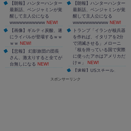
【朗報】ハンターハンター
【朗報】ハンターハンター
最新話、ベンジャミンが覚
最新話、ベンジャミンが覚
醒して主人公になる
醒して主人公になる
wwwwwwwwwww
NEW!
wwwwwwwwwww
NEW!
【画像】ギルティ炭酸、遂
トランプ「イランが核兵器
にライバルが登場するｗｗ
を作れば、イタリアを2分
ｗｗ
NEW!
で消滅させる」メローニ
「核を持っている国で実際
【悲報】 幻影旅団の団長
に使ったアホはアメリカだ
さん、激太りすると全てが
けｗ」
NEW!
台無しになる
NEW!
【速報】USスチール、
Powered by livedoor 相互
1800億円の黒字
スポンサーリンク
RSS
wwwwwwwwwwwwwwwwww
Powered by livedoor 相互
RSS