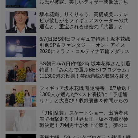
ル氏が披露。美しいティザー映像はこち
ら。 トリノ五輪フィギュアスケート男子
シングル銀メダリスト。宇野昌磨氏や島
坂本花織、りくりゅう、高橋成美…テレ
田高志郎選手を指導するな
ビが欲しがるフィギュアスケーターの共
通点と、重宝される秘密の「武器」と
は？
6/7(日)BS朝日フィギュア特番！坂本花織
引退SP＆ファンタジー・オン・アイス
2026にミラノ・コルティナ五輪メダリス
ト出演！
BS朝日 6/7(日)午後2時 坂本花織さん引退
特番！「みんなで選ぶBESTプログラム」
に1300超の投票！笑顔満載の収録を終え
放送へ。
フィギュア坂本花織 引退特番、6/7放送！
1300人が選んだ“ベスト演技”に「予想通
り！」と大喜び！収録裏側＆仲間からの
メッセージに密着！
『刀剣乱舞』スケートショー、出演者発
表で衝撃走る！世界女王・坂本花織が参
戦決定！刀剣男士が氷上で舞う、夢のコ
ラボレーションが実現！
高橋大輔、5年ぶり名プログラム熱演！唯