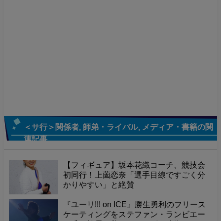
＜サ行＞関係者
,
師弟・ライバル
,
メディア・書籍
の関
連記事
【フィギュア】坂本花織コーチ、競技会
初同行！上薗恋奈「選手目線ですごく分
かりやすい」と絶賛
『ユーリ!!! on ICE』勝生勇利のフリース
ケーティングをステファン・ランビエー