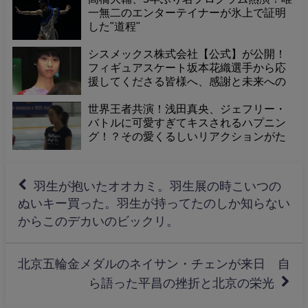
一無二のエンターテイナーが氷上で証明
した"道程"
シスメックス株式会社【公式】が公開！
フィギュアスケート坂本花織選手から応
援してくださる皆様へ、感謝と未来への
メッセージが届きました。
世界王者共演！浅田真央、ジェフリー・
バトルに可愛すぎてキスされるハプニン
グ！？その愛くるしいリアクションがた
まらない
羽生が抱いたオオカミ。羽生展の時こいつの
ぬいキー買った。羽生が持ってたのしか知らない
からこのデカいのビックリ。
北京五輪金メダルのネイサン・チェンが来日 自
ら語った平昌の挫折と北京の栄光