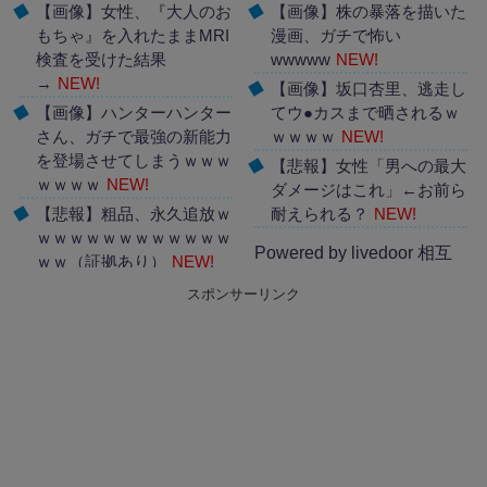
【画像】女性、『大人のお
【画像】株の暴落を描いた
もちゃ』を入れたままMRI
漫画、ガチで怖い
検査を受けた結果
wwwww
NEW!
→
NEW!
【画像】坂口杏里、逃走し
【画像】ハンターハンター
てウ●カスまで晒されるｗ
さん、ガチで最強の新能力
ｗｗｗｗ
NEW!
を登場させてしまうｗｗｗ
【悲報】女性「男への最大
ｗｗｗｗ
NEW!
ダメージはこれ」←お前ら
【悲報】粗品、永久追放ｗ
耐えられる？
NEW!
ｗｗｗｗｗｗｗｗｗｗｗｗ
Powered by livedoor 相互
ｗｗ（証拠あり）
NEW!
RSS
スポンサーリンク
Powered by livedoor 相互
RSS