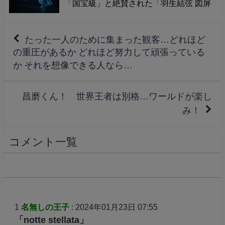
「国宝級」と絶賛された「羽生結弦 図屏
風」が寺院で放つ力強いエネルギー。そ
の真髄を深掘り。
たった一人のために集まった観客…どれほど
の重圧があるか どれほど努力して頑張っている
か それを想像できる人なら…
昌磨くん！ 世界王者は別格…ワールドが楽し
み！
コメント一覧
1
名無しの王子
: 2024年01月23日 07:55
「notte stellata」