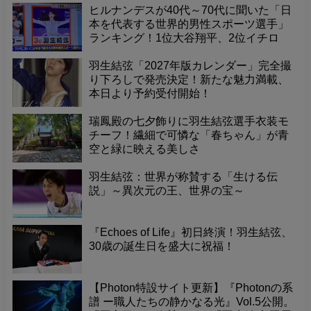
ヒルナンデスが40代～70代に聞いた「日
本を代表する世界的男性スポーツ選手」
ランキング！1位大谷翔平、2位イチロ
ー、そして3位に羽生結弦くんが選出！
羽生結弦「2027年版カレンダー」完全撮
り下ろしで発売決定！新たな魅力満載、
本日より予約受付開始！
瑞鳳殿の七夕飾りに羽生結弦選手衣装モ
チーフ！繊細で可憐な「春ちゃん」が青
空と緑に映える美しさ
羽生結弦：世界が称賛する「生ける伝
説」～異次元の王、世界の宝～
『Echoes of Life』初日終演！羽生結弦、
30歳の誕生日を盛大に祝福！
【Photon特設サイト更新】『Photonの系
譜 ー職人たちの静かなる光』Vol.5公開。