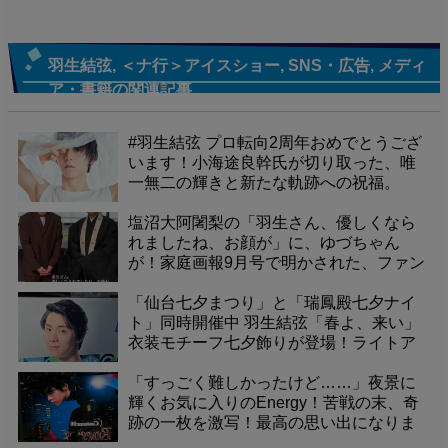
羽生結弦
,
＜ナ行＞アイスショー
,
SNS・広告
,
メディ
ア・書籍
の関連記事
#羽生結弦 プロ転向2周年おめでとうござ
います！小海途良幹氏が切り取った、唯
一無二の輝きと新たな軌跡への祝福。
塩沼大阿闍梨の「羽生さん、優しくなら
れましたね、お顔が」に、ゆづちゃん
が！家庭画報9月号で明かされた、ファン
悶絶の可愛すぎるエピソード
「仙台七夕まつり」と「瑞鳳殿七夕ナイ
ト」同時開催中 羽生結弦「春よ、来い」
衣装モチーフ七夕飾りが登場！ライトア
ップされた境内で、幻想的な夜を体験
「すっごく難しかったけど……」夜景に
輝くお気に入りのEnergy！苦戦の末、奇
跡の一枚を激写！最高の思い出になりま
した