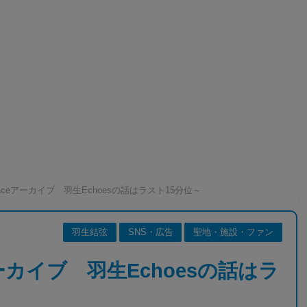
paceアーカイブ 羽生Echoesの話はラスト15分位～
羽生結弦
SNS・広告
聖地・施設・ファン
アーカイブ 羽生Echoesの話はラ