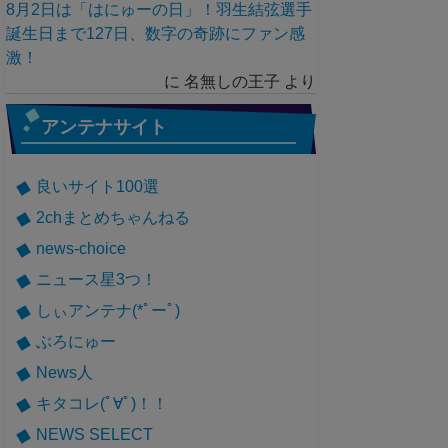
8月2日は「はにゅーの日」！羽生結弦選手
誕生日まで127日、数字の奇跡にファン感
激！
に
名無しの王子
より
アンテナサイト
良いサイト100選
2chまとめちゃんねる
news-choice
ニュース星3つ！
しぃアンテナ(*ﾟーﾟ)
ぶろにゅー
News人
キタコレ(ﾟ∀ﾟ)！！
NEWS SELECT