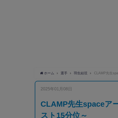
ホーム
選手
羽生結弦
CLAMP先生s
2025年01月08日
CLAMP先生space
スト15分位～