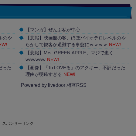
【マンガ】ぜんぶ私が中心
ルのや
【悲報】映画館の客、ほぼバイオテロレベルのや
EW!
らかしで観客が避難する事態にｗｗｗｗ
NEW!
【悲報】Mrs. GREEN APPLE、マジで逝く
wwwwww
NEW!
だった
【画像】『To LOVEる』のアクキー、不評だった
理由が明確すぎる
NEW!
Powered by livedoor 相互RSS
スポンサーリンク