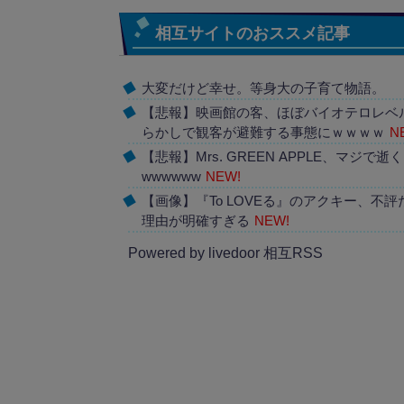
相互サイトのおススメ記事
大変だけど幸せ。等身大の子育て物語。
【悲報】映画館の客、ほぼバイオテロレベ
らかしで観客が避難する事態にｗｗｗｗ
N
【悲報】Mrs. GREEN APPLE、マジで逝く
wwwwww
NEW!
【画像】『To LOVEる』のアクキー、不評
理由が明確すぎる
NEW!
Powered by livedoor 相互RSS