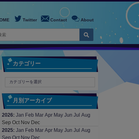
OME
Twitter
Contact
About
カテゴリー
月別アーカイブ
2026
:
Jan
Feb
Mar
Apr
May
Jun
Jul
Aug
Sep
Oct
Nov
Dec
2025
:
Jan
Feb
Mar
Apr
May
Jun
Jul
Aug
Sep
Oct
Nov
Dec