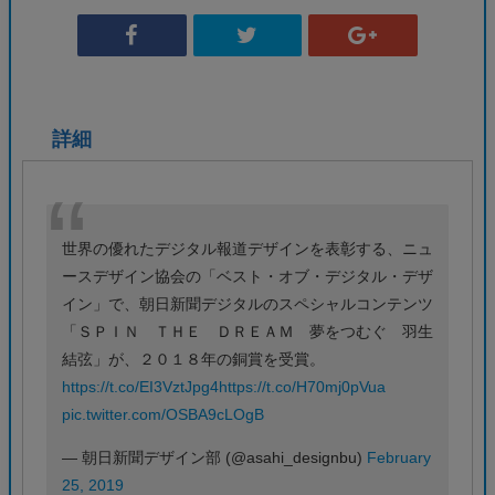
詳細
世界の優れたデジタル報道デザインを表彰する、ニュ
ースデザイン協会の「ベスト・オブ・デジタル・デザ
イン」で、朝日新聞デジタルのスペシャルコンテンツ
「ＳＰＩＮ ＴＨＥ ＤＲＥＡＭ 夢をつむぐ 羽生
結弦」が、２０１８年の銅賞を受賞。
https://t.co/EI3VztJpg4
https://t.co/H70mj0pVua
pic.twitter.com/OSBA9cLOgB
— 朝日新聞デザイン部 (@asahi_designbu)
February
25, 2019