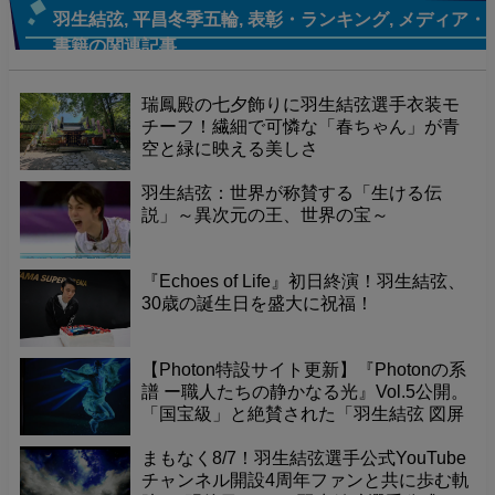
羽生結弦
,
平昌冬季五輪
,
表彰・ランキング
,
メディア・
書籍
の関連記事
瑞鳳殿の七夕飾りに羽生結弦選手衣装モ
チーフ！繊細で可憐な「春ちゃん」が青
空と緑に映える美しさ
羽生結弦：世界が称賛する「生ける伝
説」～異次元の王、世界の宝～
『Echoes of Life』初日終演！羽生結弦、
30歳の誕生日を盛大に祝福！
【Photon特設サイト更新】『Photonの系
譜 ー職人たちの静かなる光』Vol.5公開。
「国宝級」と絶賛された「羽生結弦 図屏
風」が寺院で放つ力強いエネルギー。そ
の真髄を深掘り。
まもなく8/7！羽生結弦選手公式YouTube
チャンネル開設4周年ファンと共に歩む軌