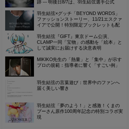
跡 --- 明後日8/7は、羽生結弦選手公式
YouTubeチャンネル開設4周年という記念
すべき日です！これまで素晴らしい演技
羽生結弦×グッチ「BEYOND WORDS」
やメッセージを届けてくれたチャンネル
ファッションストーリー、11/21エスクァ
に感謝の気持ちを込めて、一緒にお祝い
イアで公開！特別限定ブックレットも配
しませんか？
布。
羽生結弦『GIFT』東京ドーム公演、
CLAMP一同「宝物」の感動を「絵本」と
して誠実にお届けする決意表明
MIKIKO先生の「熱量」と「集中」が示す
プロの規範：指導者に響く「すごい例」
羽生結弦の言葉遊び：世界中のファンへ
届く美しい響き
羽生結弦「夢のよう！」と感激！くまの
プーさん原作100周年記念の特別コラボ実
現