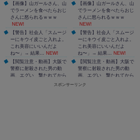
【画像】山ガールさん、山
【画像】山ガールさん、山
でラーメンを食べたらおじ
でラーメンを食べたらおじ
さんに怒られるｗｗｗ
さんに怒られるｗｗｗ
NEW!
NEW!
【警告】社会人「スムージ
【警告】社会人「スムージ
ーにキウイ皮ごと入れよ。
ーにキウイ皮ごと入れよ。
これ美容にいいんだよ
これ美容にいいんだよ
ね〜」→ 結果…
NEW!
ね〜」→ 結果…
NEW!
【閲覧注意・動画】大阪で
【閲覧注意・動画】大阪で
警察に射殺された男の動
警察に射殺された男の動
画、エグい 撃たれてから
画、エグい 撃たれてから
叫びながら苦しみもがいて
叫びながら苦しみもがいて
スポンサーリンク
死ぬ
NEW!
死ぬ
NEW!
Powered by livedoor 相互
Powered by livedoor 相互
RSS
RSS