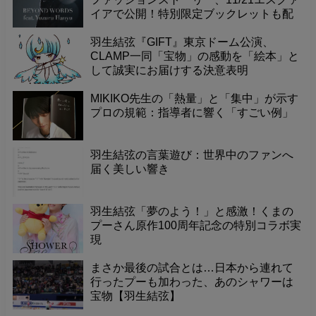
に感謝の気持ちを込めて、一緒にお祝い
イアで公開！特別限定ブックレットも配
しませんか？
布。
羽生結弦『GIFT』東京ドーム公演、
CLAMP一同「宝物」の感動を「絵本」と
して誠実にお届けする決意表明
MIKIKO先生の「熱量」と「集中」が示す
プロの規範：指導者に響く「すごい例」
羽生結弦の言葉遊び：世界中のファンへ
届く美しい響き
羽生結弦「夢のよう！」と感激！くまの
プーさん原作100周年記念の特別コラボ実
現
まさか最後の試合とは…日本から連れて
行ったプーも加わった、あのシャワーは
宝物【羽生結弦】