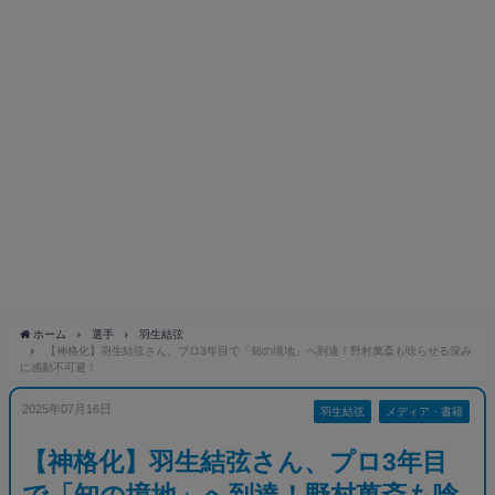
ホーム
選手
羽生結弦
【神格化】羽生結弦さん、プロ3年目で「知の境地」へ到達！野村萬斎も唸らせる深み
に感動不可避！
2025年07月16日
羽生結弦
メディア・書籍
【神格化】羽生結弦さん、プロ3年目
で「知の境地」へ到達！野村萬斎も唸