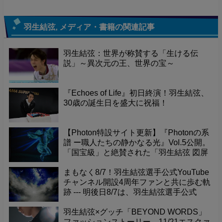
羽生結弦
,
メディア・書籍
の関連記事
羽生結弦：世界が称賛する「生ける伝
説」～異次元の王、世界の宝～
『Echoes of Life』初日終演！羽生結弦、
30歳の誕生日を盛大に祝福！
【Photon特設サイト更新】『Photonの系
譜 ー職人たちの静かなる光』Vol.5公開。
「国宝級」と絶賛された「羽生結弦 図屏
風」が寺院で放つ力強いエネルギー。そ
の真髄を深掘り。
まもなく8/7！羽生結弦選手公式YouTube
チャンネル開設4周年ファンと共に歩む軌
跡 --- 明後日8/7は、羽生結弦選手公式
YouTubeチャンネル開設4周年という記念
すべき日です！これまで素晴らしい演技
羽生結弦×グッチ「BEYOND WORDS」
やメッセージを届けてくれたチャンネル
ファッションストーリー、11/21エスクァ