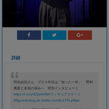
詳細
羽生結弦さん プロ３年目は「知った一年」 野村
萬斎と未知の深みへ 特別インタビュー１
https://t.co/yI9Zjw4zRk
#フィギュアスケート
#figureskating
pic.twitter.com/kn1T6LpMpe