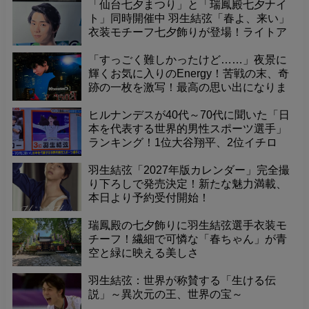
「仙台七夕まつり」と「瑞鳳殿七夕ナイ
ト」同時開催中 羽生結弦「春よ、来い」
衣装モチーフ七夕飾りが登場！ライトア
ップされた境内で、幻想的な夜を体験
「すっごく難しかったけど……」夜景に
輝くお気に入りのEnergy！苦戦の末、奇
跡の一枚を激写！最高の思い出になりま
した
ヒルナンデスが40代～70代に聞いた「日
本を代表する世界的男性スポーツ選手」
ランキング！1位大谷翔平、2位イチロ
ー、そして3位に羽生結弦くんが選出！
羽生結弦「2027年版カレンダー」完全撮
り下ろしで発売決定！新たな魅力満載、
本日より予約受付開始！
瑞鳳殿の七夕飾りに羽生結弦選手衣装モ
チーフ！繊細で可憐な「春ちゃん」が青
空と緑に映える美しさ
羽生結弦：世界が称賛する「生ける伝
説」～異次元の王、世界の宝～