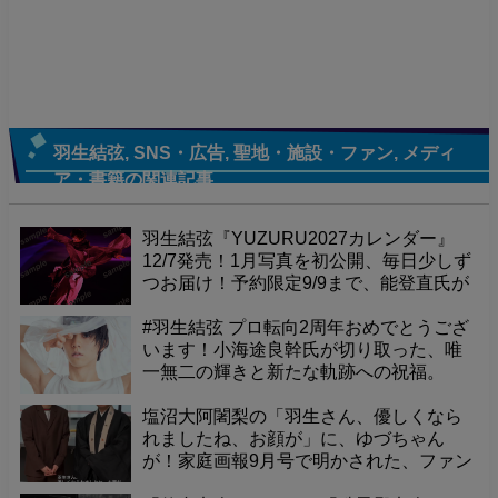
羽生結弦
,
SNS・広告
,
聖地・施設・ファン
,
メディ
ア・書籍
の関連記事
羽生結弦『YUZURU2027カレンダー』
12/7発売！1月写真を初公開、毎日少しず
つお届け！予約限定9/9まで、能登直氏が
捉えた珠玉の一枚をお見逃しなく！
#羽生結弦 プロ転向2周年おめでとうござ
います！小海途良幹氏が切り取った、唯
一無二の輝きと新たな軌跡への祝福。
塩沼大阿闍梨の「羽生さん、優しくなら
れましたね、お顔が」に、ゆづちゃん
が！家庭画報9月号で明かされた、ファン
悶絶の可愛すぎるエピソード