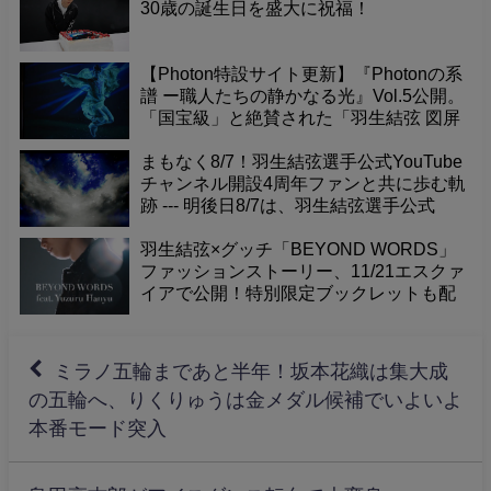
30歳の誕生日を盛大に祝福！
【Photon特設サイト更新】『Photonの系
譜 ー職人たちの静かなる光』Vol.5公開。
「国宝級」と絶賛された「羽生結弦 図屏
風」が寺院で放つ力強いエネルギー。そ
の真髄を深掘り。
まもなく8/7！羽生結弦選手公式YouTube
チャンネル開設4周年ファンと共に歩む軌
跡 --- 明後日8/7は、羽生結弦選手公式
YouTubeチャンネル開設4周年という記念
すべき日です！これまで素晴らしい演技
羽生結弦×グッチ「BEYOND WORDS」
やメッセージを届けてくれたチャンネル
ファッションストーリー、11/21エスクァ
に感謝の気持ちを込めて、一緒にお祝い
イアで公開！特別限定ブックレットも配
しませんか？
布。
ミラノ五輪まであと半年！坂本花織は集大成
の五輪へ、りくりゅうは金メダル候補でいよいよ
本番モード突入