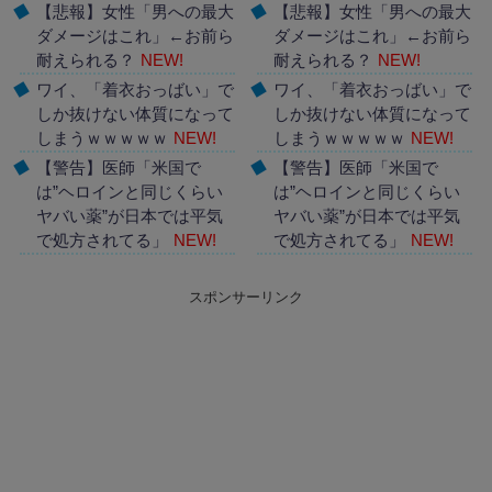
【悲報】女性「男への最大
【悲報】女性「男への最大
ダメージはこれ」←お前ら
ダメージはこれ」←お前ら
耐えられる？
NEW!
耐えられる？
NEW!
ワイ、「着衣おっばい」で
ワイ、「着衣おっばい」で
しか抜けない体質になって
しか抜けない体質になって
しまうｗｗｗｗｗ
NEW!
しまうｗｗｗｗｗ
NEW!
【警告】医師「米国で
【警告】医師「米国で
は”ヘロインと同じくらい
は”ヘロインと同じくらい
ヤバい薬”が日本では平気
ヤバい薬”が日本では平気
で処方されてる」
NEW!
で処方されてる」
NEW!
Powered by livedoor 相互
Powered by livedoor 相互
スポンサーリンク
RSS
RSS