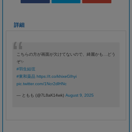
詳細
こちらの方が画面が欠けてないので、綺麗かも…どう
ぞ✨️
#羽生結弦
#東和薬品
https://t.co/khixeGIhyi
pic.twitter.com/1Ncr2dlHNc
— ともも‎ (@7L8aK14wk)
August 9, 2025