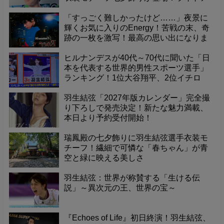
ップされた境内で、幻想的な夜を体験
「すっごく難しかったけど……」夜景に
輝くお気に入りのEnergy！苦戦の末、奇
跡の一枚を激写！最高の思い出になりま
した
ヒルナンデスが40代～70代に聞いた「日
本を代表する世界的男性スポーツ選手」
ランキング！1位大谷翔平、2位イチロ
ー、そして3位に羽生結弦くんが選出！
羽生結弦「2027年版カレンダー」完全撮
り下ろしで発売決定！新たな魅力満載、
本日より予約受付開始！
瑞鳳殿の七夕飾りに羽生結弦選手衣装モ
チーフ！繊細で可憐な「春ちゃん」が青
空と緑に映える美しさ
羽生結弦：世界が称賛する「生ける伝
説」～異次元の王、世界の宝～
『Echoes of Life』初日終演！羽生結弦、