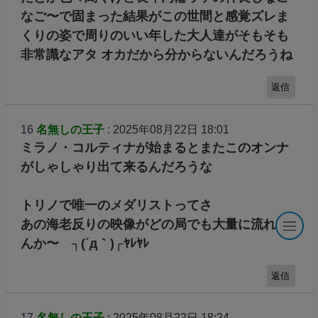
なご〜で固まった結果がこの世間と感覚ズレま
くりの姿で周りのいい年した大人達がそもそも
非常識なアタ オカだから分からないんだろうね
返信
16
名無しの王子
: 2025年08月22日 18:01
ミラノ・コルティナが始まるとまたこのオンナ
がしゃしゃり出て来るんだろうな
トリノで唯一のメダリストってさ
あの海老反りの映像がどの局でも大量に流れる
んか〜 ┐(´д｀)┌ﾔﾚﾔﾚ
返信
17
名無しの王子
: 2025年08月22日 18:24