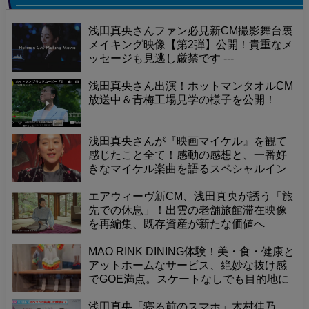
浅田真央さんファン必見新CM撮影舞台裏
メイキング映像【第2弾】公開！貴重なメ
ッセージも見逃し厳禁です ---
浅田真央さん出演！ホットマンタオルCM
放送中＆青梅工場見学の様子を公開！
浅田真央さんが『映画マイケル』を観て
感じたこと全て！感動の感想と、一番好
きなマイケル楽曲を語るスペシャルイン
タビュー！
エアウィーヴ新CM、浅田真央が誘う「旅
先での休息」！出雲の老舗旅館滞在映像
を再編集、既存資産が新たな価値へ
MAO RINK DINING体験！美・食・健康と
アットホームなサービス、絶妙な抜け感
でGOE満点。スケートなしでも目的地に
なる、センス光る世界最高のダイニン
グ！
浅田真央「寝る前のスマホ」木村佳乃