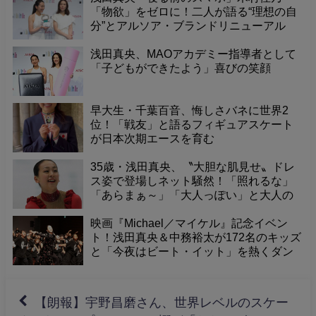
「物欲」をゼロに！二人が語る“理想の自
分”とアルソア・ブランドリニューアル
浅田真央、MAOアカデミー指導者として
「子どもができたよう」喜びの笑顔
早大生・千葉百音、悔しさバネに世界2
位！「戦友」と語るフィギュアスケート
が日本次期エースを育む
35歳・浅田真央、〝大胆な肌見せ〟ドレ
ス姿で登場しネット騒然！「照れるな」
「あらまぁ～」「大人っぽい」と大人の
魅力に感嘆の声。
映画『Michael／マイケル』記念イベン
ト！浅田真央＆中務裕太が172名のキッズ
と「今夜はビート・イット」を熱くダン
ス！「パワー感じた」「マイケルも喜
ぶ」感動の一夜
【朗報】宇野昌磨さん、世界レベルのスケー