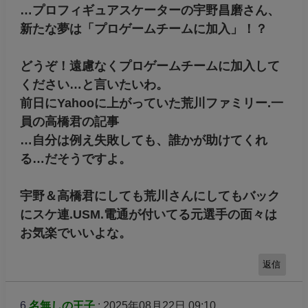
…プロフィギュアスケーターの宇野昌磨さん、
新たな夢は「プロゲームチームに加入」！？
どうぞ！遠慮なくプロゲームチームに加入して
ください…と言いたいわ。
前日にYahooに上がっていた荒川ファミリー.一
員の高橋君の記事
…自分は例え失敗しても、誰かが助けてくれ
る…だそうですよ。
宇野＆高橋君にしても荒川さんにしてもバック
にスケ連.USM.電通が付いてる元選手の面々は
お気楽でいいよな。
返信
6
名無しの王子
: 2025年08月22日 09:10