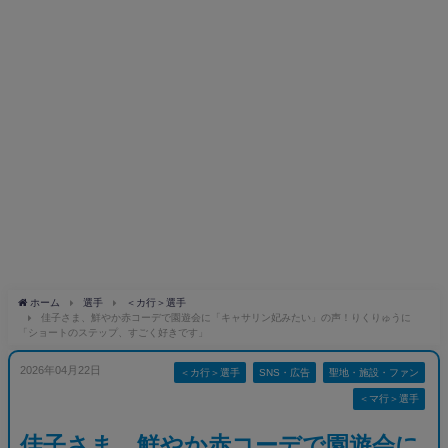
ホーム
選手
＜カ行＞選手
佳子さま、鮮やか赤コーデで園遊会に「キャサリン妃みたい」の声！りくりゅうに
「ショートのステップ、すごく好きです」
2026年04月22日
＜カ行＞選手
SNS・広告
聖地・施設・ファン
＜マ行＞選手
佳子さま、鮮やか赤コーデで園遊会に