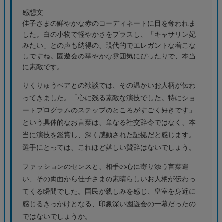
感想文
佳子さまの鮮やかな赤のコーディネートに目を奪われま
した。白の小物で軽やかさをプラスし、「キャサリン妃
みたい」との声も納得の、現代的でエレガントな着こな
しですね。園遊会の華やかな雰囲気にぴったりで、本当
に素敵です。
りくりゅうペアとの歓談では、その温かいお人柄が伝わ
ってきました。「心に残る素敵な演技でした。特にショ
ートプログラムのステップのところがすごく好きです」
という具体的なお言葉は、単なる社交辞令ではなく、本
当に演技を鑑賞し、深く感動された証拠だと感じます。
選手にとっては、これほど嬉しい賛辞はないでしょう。
ファッションのセンスと、相手の心に寄り添う言葉遣
い、その両面から佳子さまの素晴らしいお人柄が伝わっ
てくる瞬間でした。国民が親しみを感じ、皇室を身近に
感じるきっかけとなる、印象深い園遊会の一幕だったの
ではないでしょうか。