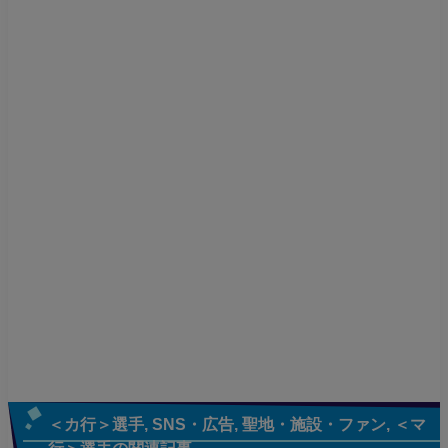
＜カ行＞選手
,
SNS・広告
,
聖地・施設・ファン
,
＜マ