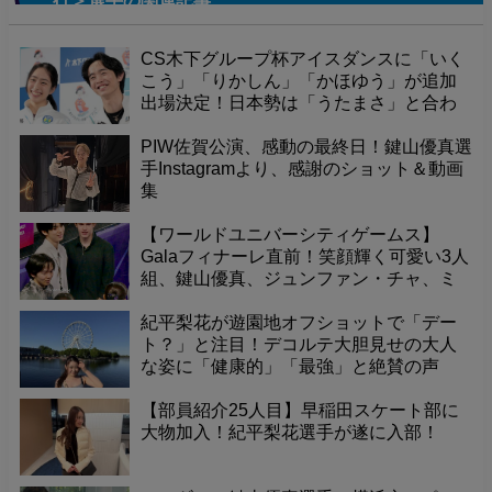
行＞選手
の関連記事
CS木下グループ杯アイスダンスに「いく
こう」「りかしん」「かほゆう」が追加
出場決定！日本勢は「うたまさ」と合わ
せて4組体制に！
PIW佐賀公演、感動の最終日！鍵山優真選
手Instagramより、感謝のショット＆動画
集
【ワールドユニバーシティゲームス】
Galaフィナーレ直前！笑顔輝く可愛い3人
組、鍵山優真、ジュンファン・チャ、ミ
ハイル・シャイドロフが舞台裏でスタン
バイ！
紀平梨花が遊園地オフショットで「デー
ト？」と注目！デコルテ大胆見せの大人
な姿に「健康的」「最強」と絶賛の声
【部員紹介25人目】早稲田スケート部に
大物加入！紀平梨花選手が遂に入部！