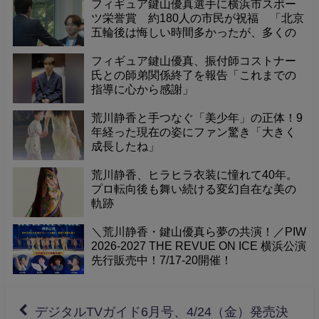
フィギュア鍵山優真選手に横浜市スポー
ツ栄誉賞 約180人の市民が祝福 「北京
五輪後は悔しい時間多かったが、多くの
人に支えられ2大会連続メダル獲得でき
た」
フィギュア鍵山優真、振付師コストナー
氏との師弟関係終了を報告「これまでの
指導に心から感謝」
荒川静香と手つなぐ「美少年」の正体！9
年経った現在の姿にファン驚き「大きく
成長したね」
荒川静香、ヒラヒラ衣装に憧れて40年。
プロ転向後も舞い続ける変幻自在な美の
軌跡
＼荒川静香・鍵山優真ら夢の共演！／PIW
2026-2027 THE REVUE ON ICE 横浜公演
先行販売中！7/17-20開催！
デジタルTVガイド6月号、4/24（金）発売決