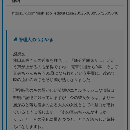
詳細
https://x.com/nishispo_edit/status/2052630389672509840
⛸️ 管理人のつぶやき
感想文
浅田真央さんの近影を拝見し、『随分雰囲気が…』とい
う声が上がるのも納得ですね！ 電撃引退から9年、そして
真央ちゃんももう35歳になられたという事実に、改めて
時の流れの速さを感じ胸が熱くなりました。
現役時代のあの輝かしい笑顔やエネルギッシュな演技は
鮮明に記憶に残っていますが、今の彼女からは、より一
層深みと落ち着きのある大人の女性としての魅力が溢れ
ているように感じます。『あの真央ちゃんがすっか
り…』と、その変化に驚きつつも、どこか誇らしい気持
ちになりますね。