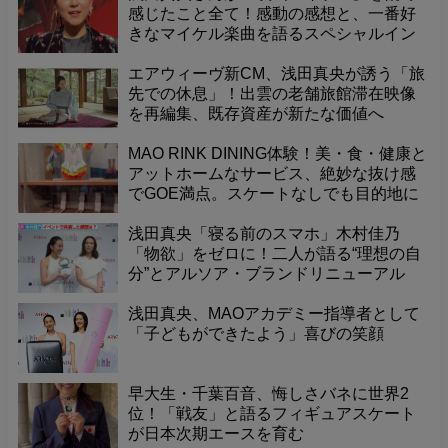
感じたこと全て！感動の感想と、一番好
きなマイケル楽曲を語るスペシャルイン
タビュー！
エアウィーヴ新CM、浅田真央が誘う「旅
先での休息」！出雲の老舗旅館滞在映像
を再編集、既存資産が新たな価値へ
MAO RINK DINING体験！美・食・健康と
アットホームなサービス、絶妙な抜け感
でGOE満点。スケートなしでも目的地に
なる、センス光る世界最高のダイニン
グ！
浅田真央「寝る前のスマホ」木村佳乃
「物欲」をゼロに！二人が語る“理想の自
分”とアルソア・ブランドリニューアル
浅田真央、MAOアカデミー指導者として
「子どもができたよう」喜びの笑顔
早大生・千葉百音、悔しさバネに世界2
位！「戦友」と語るフィギュアスケート
が日本次期エースを育む