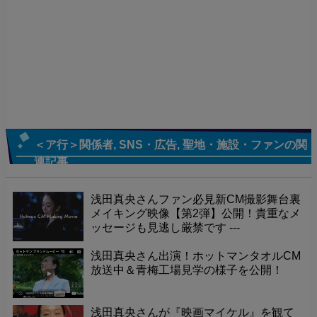
＜ア行＞関係者
,
SNS・広告
,
聖地・施設・ファン
の関
連記事
浅田真央さんファン必見新CM撮影舞台裏
メイキング映像【第2弾】公開！貴重なメ
ッセージも見逃し厳禁です ---
浅田真央さん出演！ホットマンタオルCM
放送中＆青梅工場見学の様子を公開！
浅田真央さんが『映画マイケル』を観て