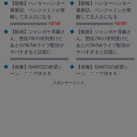
【朗報】ハンターハンター
【朗報】ハンターハンター
最新話、ベンジャミンが覚
最新話、ベンジャミンが覚
醒して主人公になる
醒して主人公になる
wwwwwwwwwww
NEW!
wwwwwwwwwww
NEW!
【動画】ジャンポケ斉藤さ
【動画】ジャンポケ斉藤さ
ん、懲役7年の求刑受けた
ん、懲役7年の求刑受けた
あとのTikTokライブ配信が
あとのTikTokライブ配信が
ヤバすぎると話題に
ヤバすぎると話題に
wwwwwwwwwwwwwwwwwwww
wwwwwwwwwwwwwwwwww
NEW!
【画像】GANTZの絶望シ
【画像】GANTZの絶望シ
ーン、ここで決まる
ーン、ここで決まる
wwww
NEW!
wwww
NEW!
スポンサーリンク
Powered by livedoor 相互
Powered by livedoor 相互
RSS
RSS