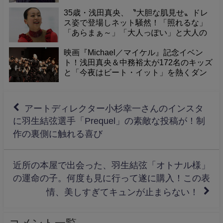
35歳・浅田真央、〝大胆な肌見せ〟ドレ
ス姿で登場しネット騒然！「照れるな」
「あらまぁ～」「大人っぽい」と大人の
魅力に感嘆の声。
映画『Michael／マイケル』記念イベン
ト！浅田真央＆中務裕太が172名のキッズ
と「今夜はビート・イット」を熱くダン
ス！「パワー感じた」「マイケルも喜
ぶ」感動の一夜
アートディレクター小杉幸一さんのインスタ
に羽生結弦選手「Prequel」の素敵な投稿が！制
作の裏側に触れる喜び
近所の本屋で出会った、羽生結弦「オトナル様」
の運命の子。何度も見に行って遂に購入！この表
情、美しすぎてキュンが止まらない！