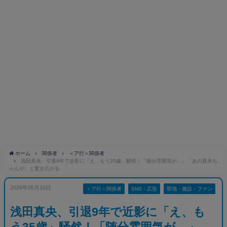
ホーム
関係者
＜ア行＞関係者
浅田真央、引退9年で近影に「え、もう35歳」騒然！「随分雰囲気が…」「あの真央ち
ゃんが」と驚き広がる
2026年05月10日
＜ア行＞関係者
SNS・広告
聖地・施設・ファン
浅田真央、引退9年で近影に「え、も
う35歳」騒然！「随分雰囲気が…」