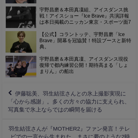
とファン熱狂！
宇野昌磨＆本田真凜組、アイスダンス挑
戦！アイスショー『Ice Brave』共演詳報
は本日掲載のニッカン東京・スポーツ面7
面で！
【公式】コラントッテ、宇野昌磨「Ice
Brave」開幕を冠協賛！特設ブースと新特
典。
宇野昌磨＆本田真凜、アイスダンス現役
復帰で都内練習公開！期待高まる「しょ
まりん」の船出
伊藤聡美、羽生結弦さんとの氷上撮影実現に
「心から感謝」。多くの方々の協力に支えられ、
写真集で氷上ならではの瞬間を届ける
羽生結弦さんが『MOTHER2』ファン発言！テレ
ビでの一言から生まれた、まさに夢のような2時