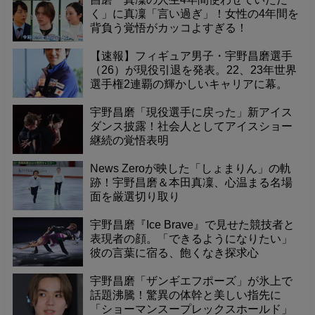
く」に真凜「言い過ぎ」！女性の4年間を
背負う覚悟がカッコよすぎる！
【速報】フィギュア男子・宇野昌磨選手
（26）が現役引退を発表。22、23年世界
選手権2連覇の輝かしいキャリアに幕。
宇野昌磨「現役選手に戻った」新アイス
ダンス披露！社会人としてアイスショー
継続の覚悟表明
News Zeroが映した「しょまりん」の軌
跡！宇野昌磨＆本田真凜、心温まる名場
面を厳選切り取り
宇野昌磨『Ice Brave』で見せた競技者と
表現者の顔。「できるようになりたい」
彼の言葉に宿る、飽くなき探求心
宇野昌磨「ザンギエフポーズ」が氷上で
話題沸騰！驚異の体幹と美しい指先に
「ショーマンスープレックスホールド」