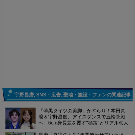
宇野昌磨
,
SNS・広告
,
聖地・施設・ファン
の関連記事
「薄黒タイツの美脚」がすらり！本田真
凜＆宇野昌磨、アイスダンスで五輪挑戦
へ。6cm身長差を覆す"秘策"とリアル恋人
ゆえの"利点"を独占公開！
昌磨「真凜の人生4年間使わせていただ