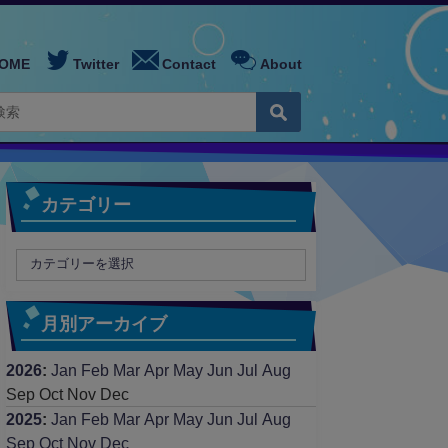
OME
Twitter
Contact
About
カテゴリー
月別アーカイブ
2026
:
Jan
Feb
Mar
Apr
May
Jun
Jul
Aug
Sep
Oct
Nov
Dec
2025
:
Jan
Feb
Mar
Apr
May
Jun
Jul
Aug
Sep
Oct
Nov
Dec