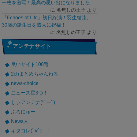
一枚を激写！最高の思い出になりました
に
名無しの王子
より
『Echoes of Life』初日終演！羽生結弦、
30歳の誕生日を盛大に祝福！
に
名無しの王子
より
アンテナサイト
良いサイト100選
2chまとめちゃんねる
news-choice
ニュース星3つ！
しぃアンテナ(*ﾟーﾟ)
ぶろにゅー
News人
キタコレ(ﾟ∀ﾟ)！！