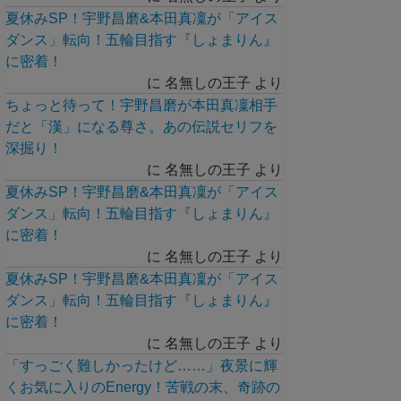
夏休みSP！宇野昌磨&本田真凜が「アイス
ダンス」転向！五輪目指す『しょまりん』
に密着！
に
名無しの王子
より
ちょっと待って！宇野昌磨が本田真凜相手
だと「漢」になる尊さ。あの伝説セリフを
深掘り！
に
名無しの王子
より
夏休みSP！宇野昌磨&本田真凜が「アイス
ダンス」転向！五輪目指す『しょまりん』
に密着！
に
名無しの王子
より
夏休みSP！宇野昌磨&本田真凜が「アイス
ダンス」転向！五輪目指す『しょまりん』
に密着！
に
名無しの王子
より
「すっごく難しかったけど……」夜景に輝
くお気に入りのEnergy！苦戦の末、奇跡の