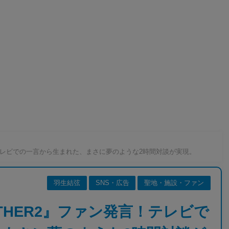
！テレビでの一言から生まれた、まさに夢のような2時間対談が実現。
羽生結弦
SNS・広告
聖地・施設・ファン
THER2』ファン発言！テレビで