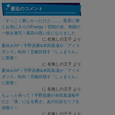
最近のコメント
「すっごく難しかったけど……」夜景に輝
くお気に入りのEnergy！苦戦の末、奇跡の
一枚を激写！最高の思い出になりました
に
名無しの王子
より
夏休みSP！宇野昌磨&本田真凜が「アイス
ダンス」転向！五輪目指す『しょまりん』
に密着！
に
名無しの王子
より
夏休みSP！宇野昌磨&本田真凜が「アイス
ダンス」転向！五輪目指す『しょまりん』
に密着！
に
名無しの王子
より
ちょっと待って！宇野昌磨が本田真凜相手
だと「漢」になる尊さ。あの伝説セリフを
深掘り！
に
名無しの王子
より